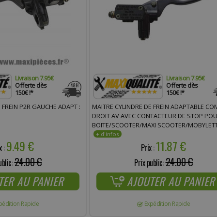
Livraison 7.95€
Livraison 7.95€
Offerte dès
Offerte dès
150€ !*
150€ !*
 FREIN P2R GAUCHE ADAPT :
MAITRE CYLINDRE DE FREIN ADAPTABLE CO
DROIT AV AVEC CONTACTEUR DE STOP POU
BOITE/SCOOTER/MAXI SCOOTER/MOBYLETT
PRIX SPÉCIAL !
9.49 €
11.87 €
x :
Prix :
24.00 €
24.00 €
ublic:
Prix public:
TER AU PANIER
AJOUTER AU PANIER
pédition Rapide
Expédition Rapide