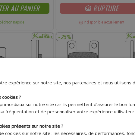
TER AU PANIER
RUPTURE
pédition Rapide
Indisponible actuellement
- 25%
tre expérience sur notre site, nos partenaires et nous utilisons 
s cookies ?
primordiaux sur notre site car ils permettent d’assurer le bon f
Livraison 7.95€
Livraison 7.95€
sa fréquentation et de personnaliser votre expérience utilisateur
Offerte dès
Offerte dès
150€ !*
150€ !*
okies présents sur notre site ?
PLAQUETTES DE FREIN TNT DERBI SENDA DR
 BOOSTER SPIRIT - OVETTO -
 de cookies sur notre site : les nécessaires, de performances, fon
GPR - LUDIX - TKR - XP6 - XPS - ELYSEO - X-LIM
OODO - APRILIA SR - RUNNER