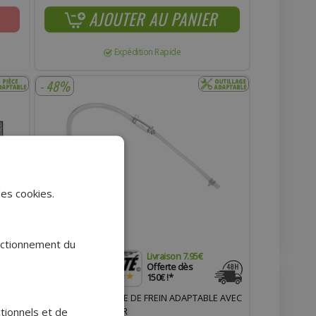
AJOUTER AU PANIER
Expédition Rapide
- 48%
des cookies.
onctionnement du
Livraison 7.95€
.
Offerte dès
150€ !*
D -
PURGEUR DE LIQUIDE DE FREIN ADAPTABLE AVEC
ctionnels et de
IT -
CLAPET ANTI-RETOUR