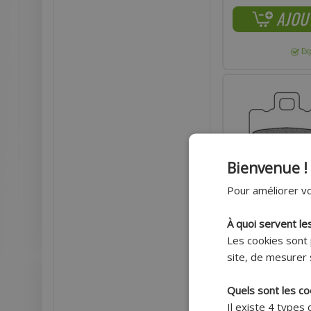
AJOU
Ex
Bienvenue !
Pour améliorer vo
À quoi servent le
Les cookies sont 
site, de mesurer 
Quels sont les co
PLAQUETTE DE FREIN
Il existe 4 types
NEOS - TYPHOON - D