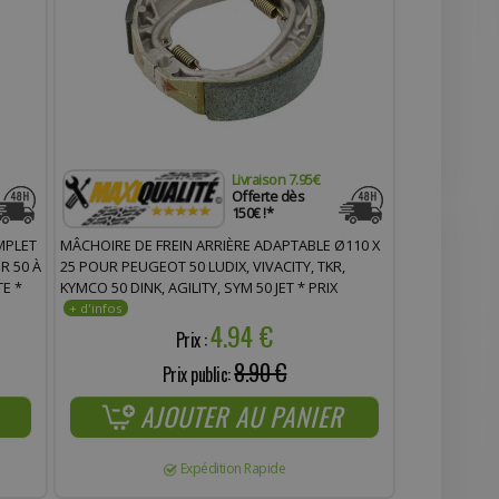
Livraison 7.95€
Offerte dès
150€ !*
MPLET
MÂCHOIRE DE FREIN ARRIÈRE ADAPTABLE Ø110 X
R 50 À
25 POUR PEUGEOT 50 LUDIX, VIVACITY, TKR,
E *
KYMCO 50 DINK, AGILITY, SYM 50 JET * PRIX
SPÉCIAL !
4.94 €
Prix :
8.90 €
Prix public:
AJOUTER AU PANIER
Expédition Rapide