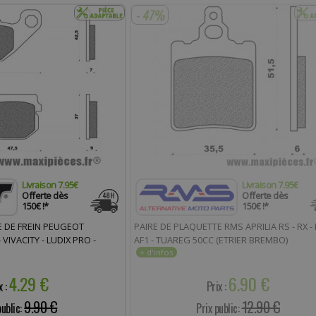
- 47%
Livraison 7.95€
Livraison 7.95€
Offerte dès
Offerte dès
150€ !*
150€ !*
E DE FREIN PEUGEOT
PAIRE DE PLAQUETTE RMS APRILIA RS - RX - 
 VIVACITY - LUDIX PRO -
AF1 - TUAREG 50CC (ETRIER BREMBO)
4.29 €
6.90 €
x :
Prix :
9.90 €
12.90 €
public:
Prix public: