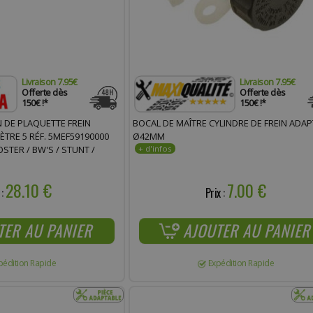
Livraison 7.95€
Livraison 7.95€
Offerte dès
Offerte dès
150€ !*
150€ !*
N DE PLAQUETTE FREIN
BOCAL DE MAÎTRE CYLINDRE DE FREIN ADA
TRE 5 RÉF. 5MEF59190000
Ø42MM
TER / BW'S / STUNT /
28.10 €
7.00 €
 :
Prix :
TER AU PANIER
AJOUTER AU PANIER
pédition Rapide
Expédition Rapide