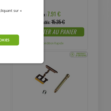
liquant sur «
7.91 €
Prix :
15.35 €
Prix public:
AJOUTER AU PANIER
OKIES
Expédition Rapide