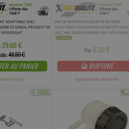
Livraison 7.95€
Livraison 7.95€
Offerte dès
Offerte dès
150€ !*
150€ !*
ANT ADAPTABLE AVEC
AXE DE MAINTIEN PLAQUETTE DE FREIN
ERBI 50 SENDA, PEUGEOT 50
ADAPTABLE POUR APRILIA SPORTCITY 50CC 
, SPEEDFIGHT
50CC AIR, GILERA RUNNER 50CC H2O, PIAGG
50CC 2T, VESPA 50CC 2T
29.60 €
 :
6.30 €
Prix :
48.80 €
ublic:
TER AU PANIER
RUPTURE
pédition Rapide
Indisponible actuellement