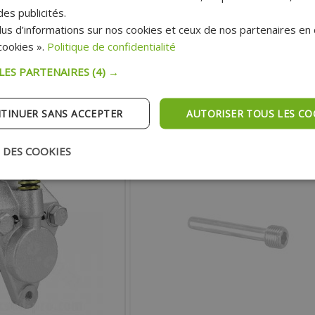
DTR - TZR
 AEROX 50 125 150
es publicités.
us d’informations sur nos cookies et ceux de nos partenaires en c
5.90 €
Prix :
7.90 €
ookies ».
Politique de confidentialité
x :
7.90 €
Prix public:
 LES PARTENAIRES
(4) →
AJOUTER AU PANIER
TER AU PANIER
TINUER SANS ACCEPTER
AUTORISER TOUS LES CO
Expédition Rapide
pédition Rapide
 DES COOKIES