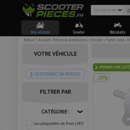
Sur tout le site
❯
Mon véhicule
Scooter
Mécaboite
Retour
|
Accueil
›
Pièces & accessoires
›
Scooter
›
Partie cycle
›
D
Pour être
VOTRE VÉHICULE
Votr
AFFINER PAR CAT
SÉLECTIONNEZ UN VÉHICULE
- 39%
FILTRER PAR
Com
CATÉGORIE :
❯
Les plaquettes de frein
(187)