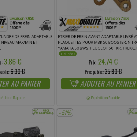
Livraison 7.95€
Livraison 7.95€
Offerte dès
Offerte dès
150€ !*
150€ !*
YLINDRE DE FREIN ADAPTABLE
ETRIER DE FREIN AVANT ADAPTABLE LIVRÉ 
NIVEAU MAX/MIN ET
PLAQUETTES POUR MBK 50 BOOSTER, NITR
E
YAMAHA 50 BWS, PEUGEOT 50 TKR, TREKKE
PIAGGIO 50 TYPHOON * PRIX SPÉCIAL !
3.86 €
24.74 €
x :
Prix :
6.30 €
35.80 €
public:
Prix public:
TER AU PANIER
AJOUTER AU PANIER
pédition Rapide
Expédition Rapide
- 51%