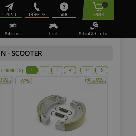
CONTACT
TÉLÉPHONE
AIDE
PANIER
Motocross
Quad
Motard & Entretien
tre email.
IN - SCOOTER
t pas
21 PRODUIT
S
)
1
2
3
4
...
15
❯
- 48%