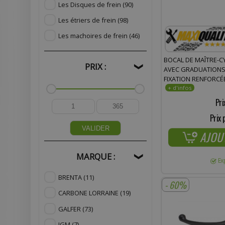
Les Disques de frein
(90)
Les étriers de frein
(98)
Les machoires de frein
(46)
BOCAL DE MAÎTRE-C
PRIX :
❯
AVEC GRADUATIONS 
FIXATION RENFORCÉ
Pri
Prix 
VALIDER
AJOU
MARQUE :
❯
Ex
BRENTA
(11)
- 60%
CARBONE LORRAINE
(19)
GALFER
(73)
IGM
(7)