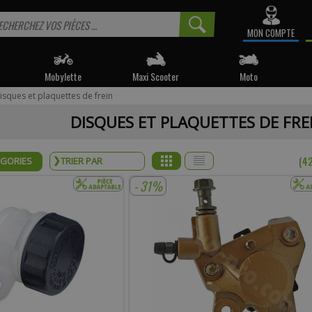
MON COMPTE
Mobylette
Maxi Scooter
Moto
isques et plaquettes de frein
 informé sur la disponibilité du produit, veuillez indiquer vo
DISQUES ET PLAQUETTES DE FRE
e produit appartient à notre déstockage ? Il ne sera malheureusemen
réapprovisionné si celui-ci est victime de son succès.
(4
ÉGORIES
* Email :
- 31%
Téléphone :
mentaire :