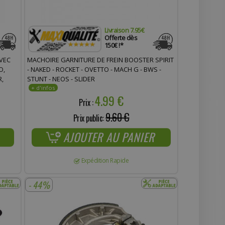
Livraison 7.95€
Offerte dès
150€ !*
AVEC
MACHOIRE GARNITURE DE FREIN BOOSTER SPIRIT
O,
- NAKED - ROCKET - OVETTO - MACH G - BWS -
R,
STUNT - NEOS - SLIDER
4.99 €
Prix :
9.60 €
Prix public:
AJOUTER AU PANIER
Expédition Rapide
- 44%