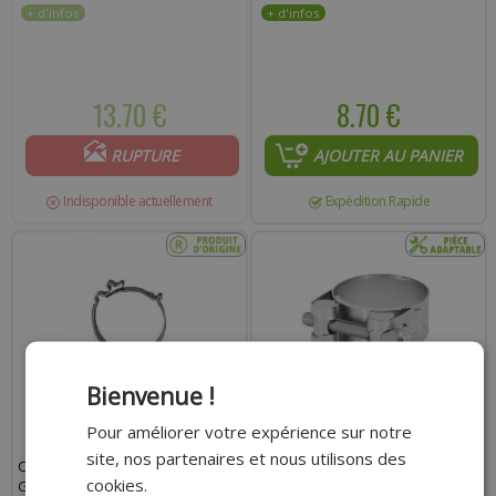
13.70 €
8.70 €
RUPTURE
AJOUTER AU PANIER
Indisponible actuellement
Expédition Rapide
Bienvenue !
Pour améliorer votre expérience sur notre
site, nos partenaires et nous utilisons des
COLLIER BOITIER RECYCLAGE DES
COLLIER D'ÉCHAPPEMENT
cookies.
GAZ PIAGGIO ORIGINE 50CC 2T -
ADAPTABLE DIAMÈTRE 34-37MM