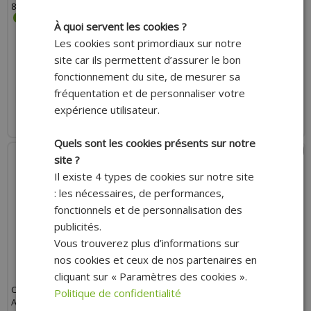
827444
LARGEUR 18MM
À quoi servent les cookies ?
Les cookies sont primordiaux sur notre
site car ils permettent d’assurer le bon
5.20 €
8.40 €
fonctionnement du site, de mesurer sa
fréquentation et de personnaliser votre
AJOUTER AU PANIER
AJOUTER AU PANIER
expérience utilisateur.
Expédition Rapide
Expédition Rapide
Quels sont les cookies présents sur notre
site ?
Il existe 4 types de cookies sur notre site
: les nécessaires, de performances,
fonctionnels et de personnalisation des
publicités.
Vous trouverez plus d’informations sur
nos cookies et ceux de nos partenaires en
cliquant sur « Paramètres des cookies ».
COLLIER D'ÉCHAPPEMENT
COLLIER D'ÉCHAPPEMENT
Politique de confidentialité
ADAPTABLE DIAMÈTRE 43-47MM
ADAPTABLE DIAMÈTRE 59-63 MM