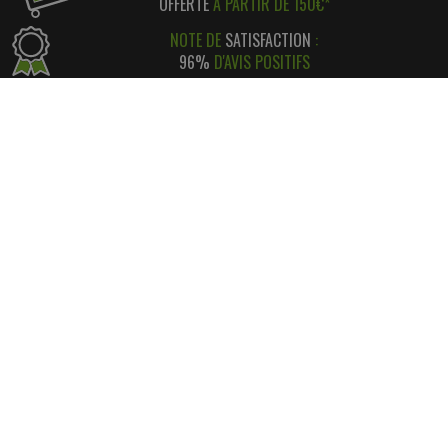
OFFERTE
À PARTIR DE 150€*
NOTE DE
SATISFACTION
:
96%
D'AVIS POSITIFS
RÉGLEMENT SIMPLE
ET
SÉCURISÉ
*
SATISFAIT OU REMBOURSÉ
AVEC RETOUR FACILE ! *
INFORMATIONS
CONTACT
INFORMATIONS LÉGALES
LIVRAISON & RETOUR
NOS PARTENAIRES