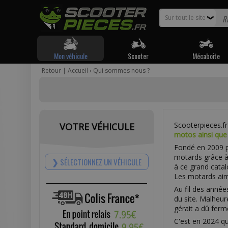
Sur tout le site
❯
Mon véhicule
Scooter
Mécaboite
Retour
|
Accueil
› Qui sommes nous ?
Scooterpieces.f
VOTRE VÉHICULE
motos ainsi que
Fondé en 2009 p
motards grâce à
SÉLECTIONNEZ UN VÉHICULE
à ce grand catal
Les motards aima
Au fil des année
du site. Malheur
gérait a dû ferm
C'est en 2024 qu