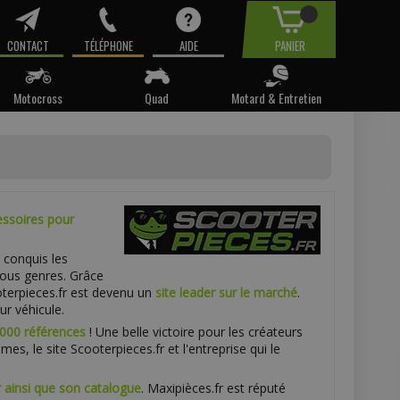
CONTACT
TÉLÉPHONE
AIDE
PANIER
Motocross
Quad
Motard & Entretien
essoires pour
 conquis les
ous genres. Grâce
ooterpieces.fr est devenu un
site leader sur le marché
.
r véhicule.
000 références
! Une belle victoire pour les créateurs
es, le site Scooterpieces.fr et l'entreprise qui le
r ainsi que son catalogue
. Maxipièces.fr est réputé