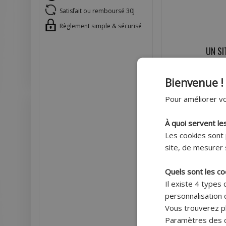
Satisfait ou remboursé 30J
Règlement simple & sécurisé
UN SI
Loca
Bienvenue !
Pour améliorer vo
À quoi servent le
Les cookies sont 
site, de mesurer 
Quels sont les co
TOUT POU
Il existe 4 types
personnalisation d
Un servic
Vous trouverez pl
Paramètres des c