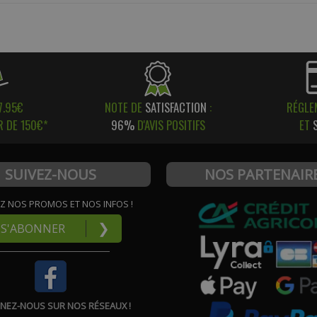
7.95€
NOTE DE
SATISFACTION
:
RÉGLE
R DE 150€*
96%
D'AVIS POSITIFS
ET
SUIVEZ-NOUS
NOS PARTENAIR
Z NOS PROMOS ET NOS INFOS !
❯
S'ABONNER
GNEZ-NOUS SUR NOS RÉSEAUX !