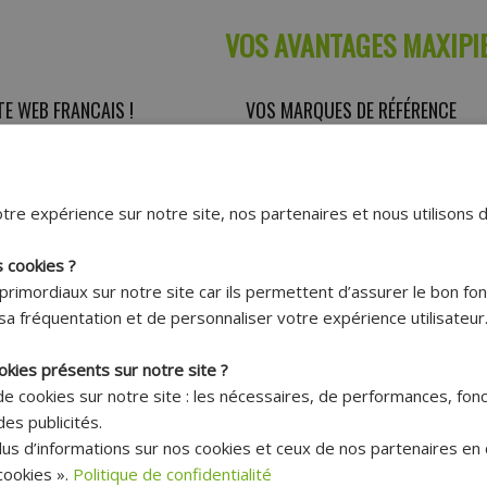
VOS AVANTAGES MAXIPI
TE WEB FRANCAIS !
VOS MARQUES DE RÉFÉRENCE
lisé en Normandie
Des fournisseurs de qualité
tre expérience sur notre site, nos partenaires et nous utilisons 
s cookies ?
primordiaux sur notre site car ils permettent d’assurer le bon f
sa fréquentation et de personnaliser votre expérience utilisateur
okies présents sur notre site ?
R VOTRE SATISFACTION
VOTRE LIVRAISON RAPIDE
 de cookies sur notre site : les nécessaires, de performances, fon
es publicités.
e client à votre service
Transport de 48h
us d’informations sur nos cookies et ceux de nos partenaires en c
ookies ».
Politique de confidentialité