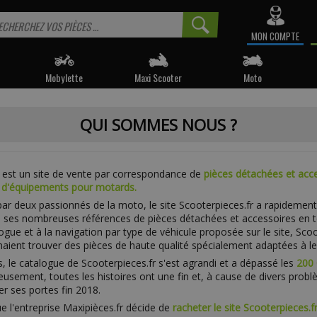
MON COMPTE
Mobylette
Maxi Scooter
Moto
QUI SOMMES NOUS ?
r est un site de vente par correspondance de
pièces détachées et acc
 d'équipements pour motards.
ar deux passionnés de la moto, le site Scooterpieces.fr a rapidement
 ses nombreuses références de pièces détachées et accessoires en t
ogue et à la navigation par type de véhicule proposée sur le site, Sc
ient trouver des pièces de haute qualité spécialement adaptées à leu
s, le catalogue de Scooterpieces.fr s'est agrandi et a dépassé les
200 
eusement, toutes les histoires ont une fin et, à cause de divers problèm
er ses portes fin 2018.
e l'entreprise Maxipièces.fr décide de
racheter le site Scooterpieces.f