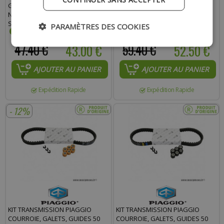
GUIDES 50 TYPHOON 1998-2005,
FLY 4T 1998 À 2015 - 1R000435
NRG 1998-2005, GILERA 50
STALKER 1998-2011, RUNNER
PARAMÈTRES DES COOKIES
1998-2005 - 1R000425
47.40 €
43.00 €
59.40 €
52.50 €
AJOUTER AU PANIER
AJOUTER AU PANIER
Expédition Rapide
Expédition Rapide
- 12%
KIT TRANSMISSION PIAGGIO
KIT TRANSMISSION PIAGGIO
COURROIE, GALETS, GUIDES 50
COURROIE, GALETS, GUIDES 50