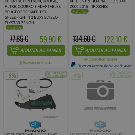
KIT ENTRETIEN FREIN, BOUGIE,
KIT D'ENTRETIEN PIAGGIO 50 4T
FILTRE, COURROIE ADAPTABLES
2009-2016 - 1R000406
Commentaire :
PEUGEOT TREKKER TKR
SPEEDFIGHT 1 2 BUXY ELYSEO
ELYSTAR ZENITH
77.85 €
59.90 €
134.60 €
122.10 €
AJOUTER AU PANIER
AJOUTER AU PANIER
Expédition Rapide
Expédition Rapide
Payer en 4x sans frais avec Paypal*
- 8%
- 9%
KIT ENTRETIEN PIAGGIO 50 4T -
KIT ENTRETIEN PIAGGIO 50 4T