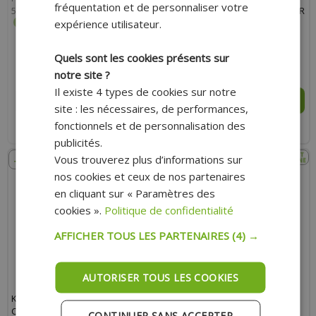
fréquentation et de personnaliser votre
50 ZIP 2T 2000+
GALETS / BOUGIE) POUR MOTEUR
expérience utilisateur.
GY6 50CC ROMA 4T
Quels sont les cookies présents sur
66.30 €
64.70 €
45.90 €
notre site ?
Il existe 4 types de cookies sur notre
RUPTURE
AJOUTER AU PANIER
site : les nécessaires, de performances,
fonctionnels et de personnalisation des
Indisponible actuellement
Expédition Rapide
publicités.
- 9%
- 12%
Vous trouverez plus d’informations sur
nos cookies et ceux de nos partenaires
en cliquant sur « Paramètres des
cookies ».
Politique de confidentialité
AFFICHER TOUS LES PARTENAIRES
(4) →
AUTORISER TOUS LES COOKIES
KIT TRANSMISSION PIAGGIO
KIT TRANSMISSION PIAGGIO
COURROIE, GALETS ROSES,
COURROIE, GALETS, GUIDES 50
CONTINUER SANS ACCEPTER