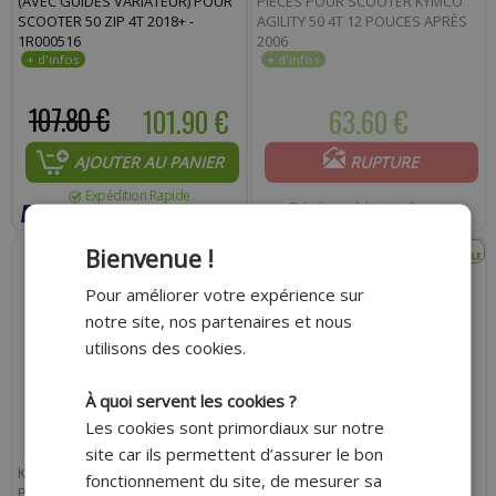
(AVEC GUIDES VARIATEUR) POUR
PIÈCES POUR SCOOTER KYMCO
SCOOTER 50 ZIP 4T 2018+ -
AGILITY 50 4T 12 POUCES APRÈS
1R000516
2006
107.80 €
101.90 €
63.60 €
AJOUTER AU PANIER
RUPTURE
Expédition Rapide
Indisponible actuellement
Payer en 4x sans frais avec Paypal*
- 29%
Bienvenue !
Pour améliorer votre expérience sur
notre site, nos partenaires et nous
utilisons des cookies.
À quoi servent les cookies ?
Les cookies sont primordiaux sur notre
site car ils permettent d’assurer le bon
KIT ENTRETIEN ADAPTABLE 6
KIT RÉVISION ORIGINE COMPLET
fonctionnement du site, de mesurer sa
PIÈCES POUR SCOOTER PIAGGIO
TNT (COURROIE / PLAQUETTE /