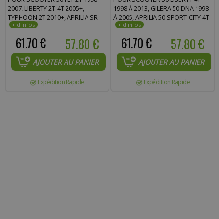
2007, LIBERTY 2T-4T 2005+,
1998 À 2013, GILERA 50 DNA 1998
TYPHOON 2T 2010+, APRILIA SR
À 2005, APRILIA 50 SPORT-CITY 4T
MOTARD 2T 2010-2014,
APRÈS 2008 - 1R000427
SCARABEO 2T 2005+, SPORT-CITY
61.70 €
57.80 €
61.70 €
57.80 €
2T 2008+ - 1R000444
AJOUTER AU PANIER
AJOUTER AU PANIER
Expédition Rapide
Expédition Rapide