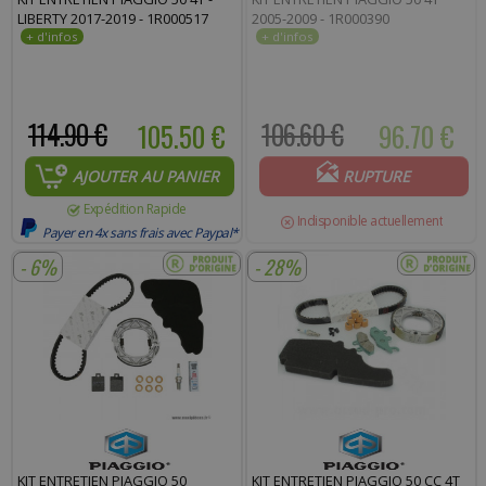
LIBERTY 2017-2019 - 1R000517
2005-2009 - 1R000390
114.90 €
105.50 €
106.60 €
96.70 €
AJOUTER AU PANIER
RUPTURE
Expédition Rapide
Indisponible actuellement
Payer en 4x sans frais avec Paypal*
- 6%
- 28%
KIT ENTRETIEN PIAGGIO 50
KIT ENTRETIEN PIAGGIO 50 CC 4T