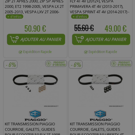
ZIP 2T APRÈS 2000, ZIP SP APRÈS
FLY 4T 4V (2012+), VESPA
2000, ET2 1998-2005, VESPA LX 2T
PRIMAVERA 4T 4V (2013-2017),
2005-2013, VESPA LXV 2T 2006-
VESPA SPRINT 4T 4V (2014-2017) -
2009, VESPA-S 2T 2007-2012
1R000436
-1R000441-
50.90 €
55.60 €
49.00 €
AJOUTER AU PANIER
AJOUTER AU PANIER
Expédition Rapide
Expédition Rapide
- 6%
- 6%
KIT TRANSMISSION PIAGGIO
KIT TRANSMISSION PIAGGIO
COURROIE, GALETS, GUIDES
COURROIE, GALETS, GUIDES
POUR SCOOTER 50 FLY 2T 1998-
POUR SCOOTER 50 LIBERTY 4T