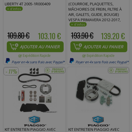
LIBERTY 4T 2005-1R000409
(COURROIE, PLAQUETTES,
MÂCHOIRES DE FREIN, FILTRE À
AIR, GALETS, GUIDE, BOUGIE)
VESPA PRIMAVERA 2012-2017,
SPRINT 2013-2017 - 1R000387
109.80 €
103.10 €
193.90 €
139.20 €
AJOUTER AU PANIER
AJOUTER AU PANIER
Expédition Rapide
Expédition Rapide
Payer en 4x sans frais avec Paypal*
Payer en 4x sans frais avec Paypal*
- 11%
KIT ENTRETIEN PIAGGIO AVEC
KIT ENTRETIEN PIAGGIO AVEC