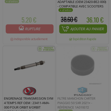
ADAPTABLE (OEM 23420-BE2-000)
- COMPATIBLE AVEC SCOOTERS
50 ORBIT II, ORBIT III, FIDDLE II,
FIDDLE III, MIO 4T, PEUGEOT 50
5.20 €
38.60 €
36.10 €
VIVACITY 3, SPEEDFIGHT 3-4,
LUDIX 4T
RUPTURE
AJOUTER AU PANIER
Indisponible actuellement
Expédition Rapide
ENGRENAGE TRANSMISSION SYM
FILTRE MANCHON CARTER
4 TEMPS REF OEM : 23411-AMA-
PIAGGIO 50 SXR 2021+ -
000 POUR ORBIT II/ORBIT
RÉFÉRENCE 1A019372