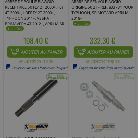
ARBRE DE POULIE PIAGGIO
ARBRE DE RENVOI PIAGGIO
Commentaire :
RECEPTRICE 50 FLY 2T 2000+, FLY
ORIGINE 50 2T - RÉF. 833784 POUR
4T 2006+, LIBERTY 2T 2000+,
TYPHOON, SR MOTARD APRILIA
TYPHOON 2011+, VESPA
2018+
PRIMAVERA 4T 2012+, APRILIA SR
MOTARD 2T 2012+, SPORT-CITY 2T
2008 - 480848
198.40 €
332.30 €
AJOUTER AU PANIER
AJOUTER AU PANIER
Expédition Rapide
Expédition Rapide
Payer en 4x sans frais avec Paypal*
Payer en 4x sans frais avec Paypal*