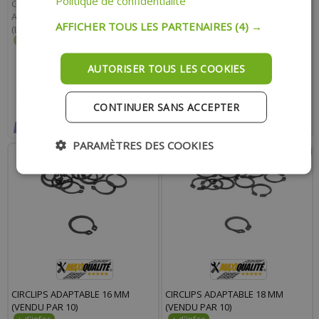
Politique de confidentialité
GILERA GP 800 APRÈS 2007 /
APRILIA 850 SRV APRÈS 2012
AFFICHER TOUS LES PARTENAIRES
(4) →
(LIVRÉE FERMÉE)
195.50 €
160.90 €
3.60 €
AUTORISER TOUS LES COOKIES
RUPTURE
AJOUTER AU PANIER
CONTINUER SANS ACCEPTER
Indisponible actuellement
Expédition Rapide
Payer en 4x sans frais avec Paypal*
PARAMÈTRES DES COOKIES
CIRCLIPS ADAPTABLE 16 MM
CIRCLIPS ADAPTABLE 18 MM
(VENDU PAR 10)
(VENDU PAR 10)