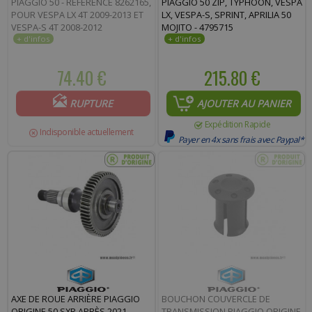
PIAGGIO 50 - RÉFÉRENCE 8262165,
PIAGGIO 50 ZIP, TYPHOON, VESPA
POUR VESPA LX 4T 2009-2013 ET
LX, VESPA-S, SPRINT, APRILIA 50
VESPA-S 4T 2008-2012
MOJITO - 4795715
74.40 €
215.80 €
RUPTURE
AJOUTER AU PANIER
Expédition Rapide
Indisponible actuellement
Payer en 4x sans frais avec Paypal*
AXE DE ROUE ARRIÈRE PIAGGIO
BOUCHON COUVERCLE DE
ORIGINE 50 SXR APRÈS 2021 -
TRANSMISSION PIAGGIO ORIGINE