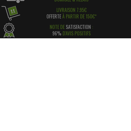
LIVRAISON 7.95€
OFFERTE
À PARTIR DE 150€*
NOTE DE
SATISFACTION
:
96%
D'AVIS POSITIFS
RÉGLEMENT SIMPLE
ET
SÉCURISÉ
*
SATISFAIT OU REMBOURSÉ
AVEC RETOUR FACILE ! *
INFORMATIONS
CONTACT
INFORMATIONS LÉGALES
LIVRAISON & RETOUR