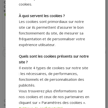
CHINOIS 4T GY6, 137QMB-SYM 50
POUR SCOOTER MBK 50
cookies.
ORBIT 4T, BAOTIAN 50 BT49QT 4T,
BOOSTER, STUNT, NITRO /
KYMCO 50 AGILITY 4T, PEUGEOT
YAMAHA 50 BWS, SLIDER, AEROX
50 V-CLIC 4T (OEM 21301-BE2-000)
(MINARELLI HORIZONTAL LONG ET
À quoi servent les cookies ?
VERTICAL)
Les cookies sont primordiaux sur notre
59.60 €
164.90 €
152.50 €
site car ils permettent d’assurer le bon
fonctionnement du site, de mesurer sa
AJOUTER AU PANIER
AJOUTER AU PANIER
fréquentation et de personnaliser votre
Expédition Rapide
Expédition Rapide
expérience utilisateur.
Payer en 4x sans frais avec Paypal*
- 18%
Quels sont les cookies présents sur notre
site ?
Il existe 4 types de cookies sur notre site
: les nécessaires, de performances,
fonctionnels et de personnalisation des
publicités.
Vous trouverez plus d’informations sur
nos cookies et ceux de nos partenaires en
CHAINE ORIGINE PIAGGIO OEM
CIRCLIPS ADAPTABLE 12MM
cliquant sur « Paramètres des cookies ».
649481 POUR MAXI-SCOOTER
(VENDU PAR 10)