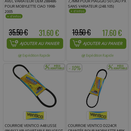
AVEC VARIATEUR OEM 288486
7,7MM POUR PIAGGIO 50 CIAO PX
POUR MOBYLETTE CIAO 1998-
SANS VARIATEUR (248.105)
2005
35.50 €
31.60 €
19.50 €
17.60 €
AJOUTER AU PANIER
AJOUTER AU PANIER
Expédition Rapide
Expédition Rapide
- 10%
COURROIE VENTICO A48 LISSE
COURROIE VENTICO D224CR
(864X12.X8) ADAPTABLE PEUGEOT
CRANTÉE POUR MOBYLETTE MBK