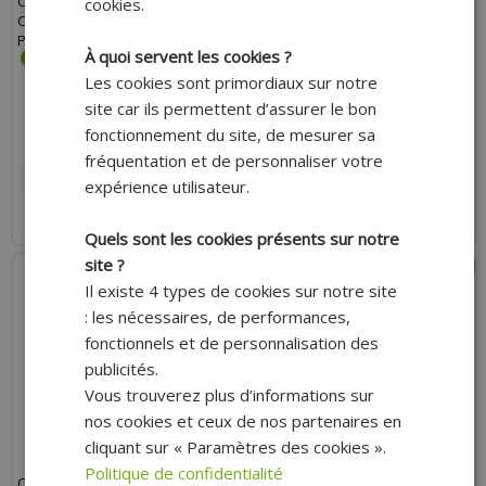
COURROIE HUTCHINSON
COURROIE HUTCHINSON LISSE
cookies.
CRANTÉE 690X15X10 POUR
(850 X 13 X 8) POUR MOBYLETTE
PEUGEOT 103 SPX/RCX
PEUGEOT 103 VOGUE V-MVLM
À quoi servent les cookies ?
Les cookies sont primordiaux sur notre
site car ils permettent d’assurer le bon
21.50 €
14.30 €
fonctionnement du site, de mesurer sa
fréquentation et de personnaliser votre
AJOUTER AU PANIER
AJOUTER AU PANIER
expérience utilisateur.
Expédition Rapide
Expédition Rapide
Quels sont les cookies présents sur notre
site ?
Il existe 4 types de cookies sur notre site
: les nécessaires, de performances,
fonctionnels et de personnalisation des
publicités.
Vous trouverez plus d’informations sur
nos cookies et ceux de nos partenaires en
cliquant sur « Paramètres des cookies ».
Politique de confidentialité
COURROIE HUTCHINSON LISSE
COURROIE HUTCHINSON LISSE