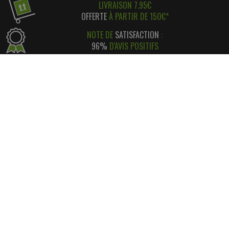
LIVRAISON 7.95€
OFFERTE
À PARTIR DE 150€*
NOTE DE
SATISFACTION
:
96%
D'AVIS POSITIFS
RÉGLEMENT SIMPLE
ET
SÉCURISÉ
*
SATISFAIT OU REMBOURSÉ
AVEC RETOUR FACILE ! *
INFORMATIONS
CONTACT
INFORMATIONS LÉGALES
LIVRAISON & RETOUR
NOS PARTENAIRES