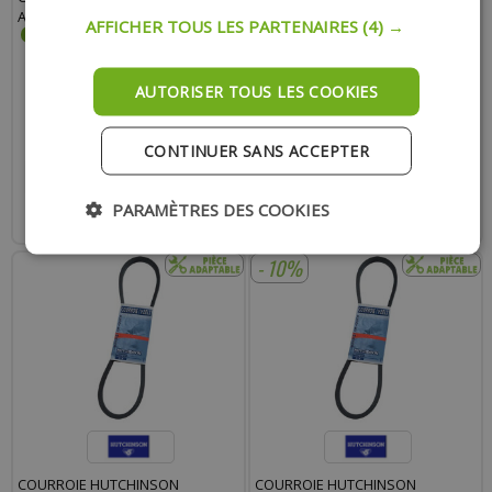
ADAPTABLE MBK 51, 88, 41, 40
SANS VARIATEUR 847X13X8
AFFICHER TOUS LES PARTENAIRES
(4) →
PEUGEOT 103
AUTORISER TOUS LES COOKIES
14.00 €
14.10 €
CONTINUER SANS ACCEPTER
AJOUTER AU PANIER
AJOUTER AU PANIER
PARAMÈTRES DES COOKIES
Expédition Rapide
Expédition Rapide
- 10%
COURROIE HUTCHINSON
COURROIE HUTCHINSON