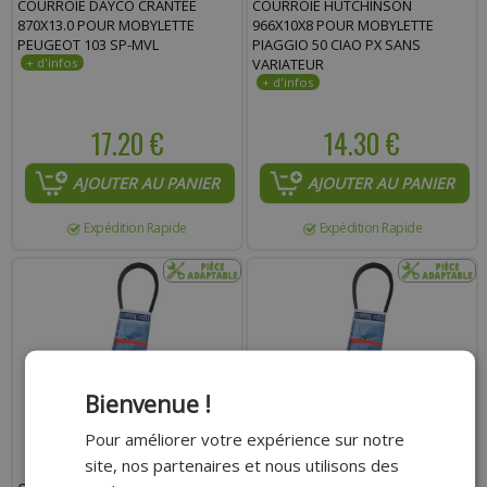
COURROIE DAYCO CRANTÉE
COURROIE HUTCHINSON
870X13.0 POUR MOBYLETTE
966X10X8 POUR MOBYLETTE
PEUGEOT 103 SP-MVL
PIAGGIO 50 CIAO PX SANS
VARIATEUR
17.20 €
14.30 €
AJOUTER AU PANIER
AJOUTER AU PANIER
Expédition Rapide
Expédition Rapide
Bienvenue !
Pour améliorer votre expérience sur notre
site, nos partenaires et nous utilisons des