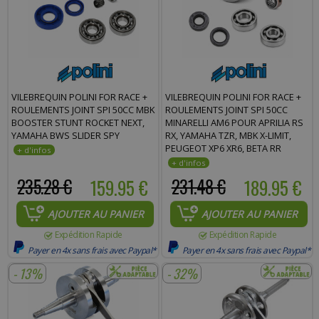
VILEBREQUIN POLINI FOR RACE +
VILEBREQUIN POLINI FOR RACE +
ROULEMENTS JOINT SPI 50CC MBK
ROULEMENTS JOINT SPI 50CC
BOOSTER STUNT ROCKET NEXT,
MINARELLI AM6 POUR APRILIA RS
YAMAHA BWS SLIDER SPY
RX, YAMAHA TZR, MBK X-LIMIT,
PEUGEOT XP6 XR6, BETA RR
235.28 €
159.95 €
231.48 €
189.95 €
AJOUTER AU PANIER
AJOUTER AU PANIER
Expédition Rapide
Expédition Rapide
Payer en 4x sans frais avec Paypal*
Payer en 4x sans frais avec Paypal*
- 13%
- 32%