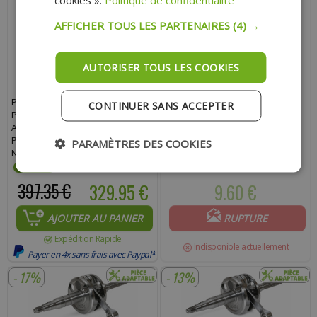
AFFICHER TOUS LES PARTENAIRES
(4) →
AUTORISER TOUS LES COOKIES
PACK BAS ET HAUT MOTEUR
SEGMENTS X2 POLINI 40X1,2
CONTINUER SANS ACCEPTER
POLINI CYLINDRE, VILO ET
POUR KIT 50 FONTE : MBK
ACCESSOIRES : SCOOTER
BOOSTER SPIRIT STUNT ROCKET
PIAGGIO TYPHOON, FLY, LIBERTY,
OVETTO NITRO
PARAMÈTRES DES COOKIES
NRG, VESPA, ZIP, GILERA TPH,
STALKER, ITALJET, DERBI, APRILIA
397.35 €
329.95 €
9.60 €
AJOUTER AU PANIER
RUPTURE
Expédition Rapide
Indisponible actuellement
Payer en 4x sans frais avec Paypal*
- 17%
- 13%