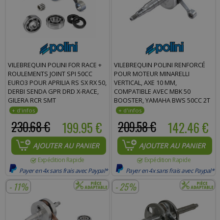
VILEBREQUIN POLINI FOR RACE +
VILEBREQUIN POLINI RENFORCÉ
ROULEMENTS JOINT SPI 50CC
POUR MOTEUR MINARELLI
EURO3 POUR APRILIA RS SX RX 50,
VERTICAL, AXE 10 MM,
DERBI SENDA GPR DRD X-RACE,
COMPATIBLE AVEC MBK 50
GILERA RCR SMT
BOOSTER, YAMAHA BWS 50CC 2T
230.68 €
199.95 €
209.58 €
142.46 €
AJOUTER AU PANIER
AJOUTER AU PANIER
Expédition Rapide
Expédition Rapide
Payer en 4x sans frais avec Paypal*
Payer en 4x sans frais avec Paypal*
- 11%
- 25%