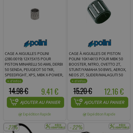
Commentaire :
CAGE A AIGUILLES POLINI
CAGE À AIGUILLES DE PISTON
(280.0019) 12X15X15 POUR
POLINI 10X14X13 POUR MBK 50
PISTON MINARELLI 50 AM6, DERBI
BOOSTER, NITRO, OVETTO 2T,
50 SENDA, PEUGEOT 50 TKR,
STUNT/YAMAHA 50 BWS, AEROX,
SPEEDFIGHT, XPS, MBK X-POWER,
NEOS 2T, SLIDER/MALAGUTI 50
YAMAHA 50 TZR, RIEJU 50 RR, SMX
F12/APRILIA 50 SR (280.0017)
* PRIX SPÉCIAL !
14.98 €
9.41 €
15.20 €
12.16 €
AJOUTER AU PANIER
AJOUTER AU PANIER
Expédition Rapide
Expédition Rapide
- 27%
- 22%