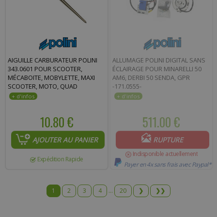
AIGUILLE CARBURATEUR POLINI
ALLUMAGE POLINI DIGITAL SANS
343.0601 POUR SCOOTER,
ÉCLAIRAGE POUR MINARELLI 50
MÉCABOITE, MOBYLETTE, MAXI
AM6, DERBI 50 SENDA, GPR
SCOOTER, MOTO, QUAD
-171.0555-
10.80 €
511.00 €
AJOUTER AU PANIER
RUPTURE
Indisponible actuellement
Expédition Rapide
Payer en 4x sans frais avec Paypal*
1
2
3
4
...
20
❯
❯❯