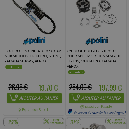
COURROIE POLINI 747X16,5X9-30°
CYLINDRE POLINI FONTE 50 CC
MBK 50 BOOSTER, NITRO, STUNT,
POUR APRILIA SR 50, MALAGUTI
YAMAHA 50 BWS, AEROX
F12 F15, MBK NITRO, YAMAHA
AEROX
26.98 €
19.70 €
254.00 €
197.99 €
AJOUTER AU PANIER
AJOUTER AU PANIER
Expédition Rapide
Expédition Rapide
Payer en 4x sans frais avec Paypal*
- 23%
- 31%