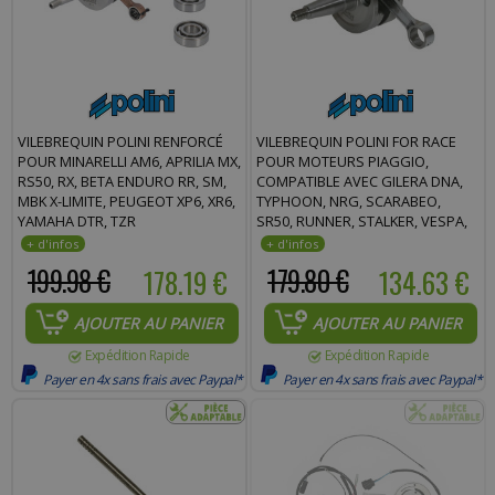
VILEBREQUIN POLINI RENFORCÉ
VILEBREQUIN POLINI FOR RACE
POUR MINARELLI AM6, APRILIA MX,
POUR MOTEURS PIAGGIO,
RS50, RX, BETA ENDURO RR, SM,
COMPATIBLE AVEC GILERA DNA,
MBK X-LIMITE, PEUGEOT XP6, XR6,
TYPHOON, NRG, SCARABEO,
YAMAHA DTR, TZR
SR50, RUNNER, STALKER, VESPA,
ZIP * PRIX SPÉCIAL !
199.98 €
178.19 €
179.80 €
134.63 €
AJOUTER AU PANIER
AJOUTER AU PANIER
Expédition Rapide
Expédition Rapide
Payer en 4x sans frais avec Paypal*
Payer en 4x sans frais avec Paypal*