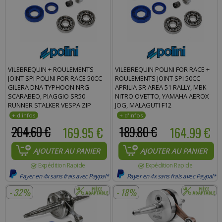
VILEBREQUIN + ROULEMENTS
VILEBREQUIN POLINI FOR RACE +
JOINT SPI POLINI FOR RACE 50CC
ROULEMENTS JOINT SPI 50CC
GILERA DNA TYPHOON NRG
APRILIA SR AREA 51 RALLY, MBK
SCARABEO, PIAGGIO SR50
NITRO OVETTO, YAMAHA AEROX
RUNNER STALKER VESPA ZIP
JOG, MALAGUTI F12
204.60 €
169.95 €
189.80 €
164.99 €
AJOUTER AU PANIER
AJOUTER AU PANIER
Expédition Rapide
Expédition Rapide
Payer en 4x sans frais avec Paypal*
Payer en 4x sans frais avec Paypal*
- 32%
- 18%