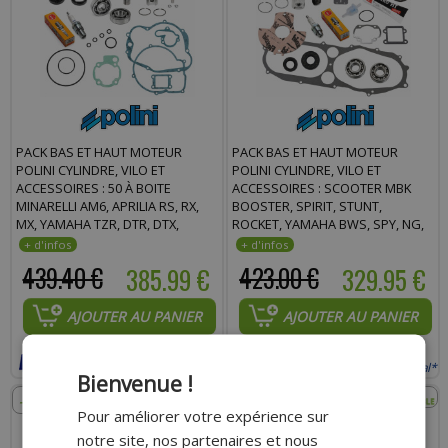
PACK BAS ET HAUT MOTEUR
PACK BAS ET HAUT MOTEUR
POLINI CYLINDRE, VILO ET
POLINI CYLINDRE, VILO ET
ACCESSOIRES : 50 À BOITE
ACCESSOIRES : SCOOTER MBK
MINARELLI AM6, APRILIA RS, RX,
BOOSTER, SPIRIT, STUNT,
MX, YAMAHA TZR, DTR, DTX,
ROCKET, YAMAHA BWS, SPY, NG,
PEUGEOT XP6, XPS, BETA RR
SLIDER
439.40 €
385.99 €
423.00 €
329.95 €
AJOUTER AU PANIER
AJOUTER AU PANIER
Expédition Rapide
Expédition Rapide
Payer en 4x sans frais avec Paypal*
Payer en 4x sans frais avec Paypal*
Bienvenue !
- 18%
- 23%
Pour améliorer votre expérience sur
notre site, nos partenaires et nous