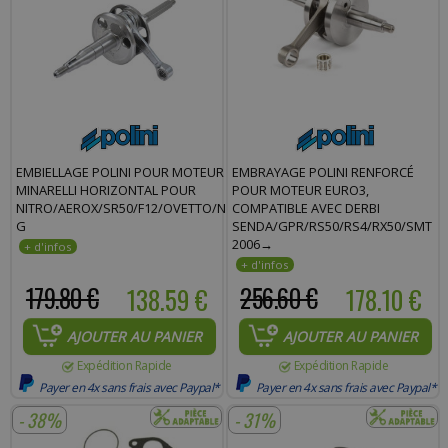
EMBIELLAGE POLINI POUR MOTEUR
EMBRAYAGE POLINI RENFORCÉ
MINARELLI HORIZONTAL POUR
POUR MOTEUR EURO3,
NITRO/AEROX/SR50/F12/OVETTO/NEOS/MACH
COMPATIBLE AVEC DERBI
G
SENDA/GPR/RS50/RS4/RX50/SMT
2006→
179.80 €
138.59 €
256.60 €
178.10 €
AJOUTER AU PANIER
AJOUTER AU PANIER
Expédition Rapide
Expédition Rapide
Payer en 4x sans frais avec Paypal*
Payer en 4x sans frais avec Paypal*
- 38%
- 31%