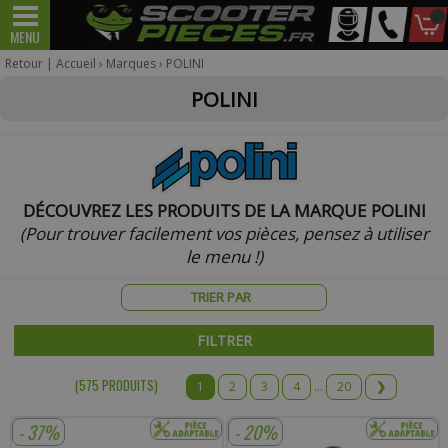
Mon
MENU
Scooter
Mécaboite
véhicule
Retour
|
Accueil
›
Marques
› POLINI
POLINI
Pour être informé sur la disponibilité du produit,
veuillez indiquer votre email.
DÉCOUVREZ LES PRODUITS DE LA MARQUE POLINI
Votre produit appartient à notre déstockage ? Il ne sera
(Pour trouver facilement vos pièces, pensez à utiliser
malheureusement pas réapprovisionné si celui-ci est victime
le menu !)
de son succès.
* Email :
FILTRER
(575 PRODUIT
S
)
1
2
3
4
...
20
❯
Téléphone :
- 37%
- 20%