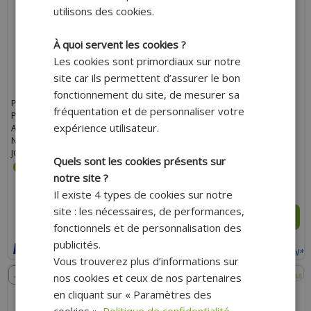
utilisons des cookies.
À quoi servent les cookies ?
Les cookies sont primordiaux sur notre
site car ils permettent d’assurer le bon
fonctionnement du site, de mesurer sa
PACK BAS ET HAUT MOTEUR
PACK BAS ET HAUT MOTEUR
fréquentation et de personnaliser votre
POLINI CYLINDRE, VILO ET
POLINI CYLINDRE, VILO ET
expérience utilisateur.
ACCESSOIRES : SCOOTER MBK
ACCESSOIRES : SCOOTER MBK
NITRO, MACH-G, AEROX, YAMAHA
OVETTO, MACH-G, YAMAHA JOG,
JOG, APRILIA RALLY
NEOS, APRILIA SR, RALLY,
Quels sont les cookies présents sur
MALAGUTI F10, F12, F15
notre site ?
440.10 €
359.95 €
429.19 €
329.95 €
Il existe 4 types de cookies sur notre
site : les nécessaires, de performances,
AJOUTER AU PANIER
AJOUTER AU PANIER
fonctionnels et de personnalisation des
Expédition Rapide
Expédition Rapide
publicités.
Payer en 4x sans frais avec Paypal*
Payer en 4x sans frais avec Paypal*
Vous trouverez plus d’informations sur
- 17%
nos cookies et ceux de nos partenaires
en cliquant sur « Paramètres des
cookies ».
Politique de confidentialité