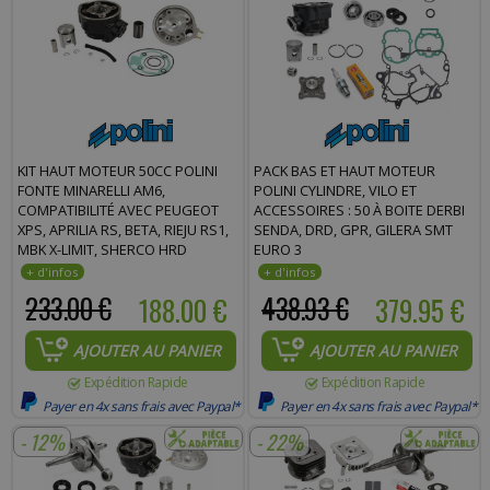
KIT HAUT MOTEUR 50CC POLINI
PACK BAS ET HAUT MOTEUR
FONTE MINARELLI AM6,
POLINI CYLINDRE, VILO ET
COMPATIBILITÉ AVEC PEUGEOT
ACCESSOIRES : 50 À BOITE DERBI
XPS, APRILIA RS, BETA, RIEJU RS1,
SENDA, DRD, GPR, GILERA SMT
MBK X-LIMIT, SHERCO HRD
EURO 3
233.00 €
188.00 €
438.93 €
379.95 €
AJOUTER AU PANIER
AJOUTER AU PANIER
Expédition Rapide
Expédition Rapide
Payer en 4x sans frais avec Paypal*
Payer en 4x sans frais avec Paypal*
- 12%
- 22%