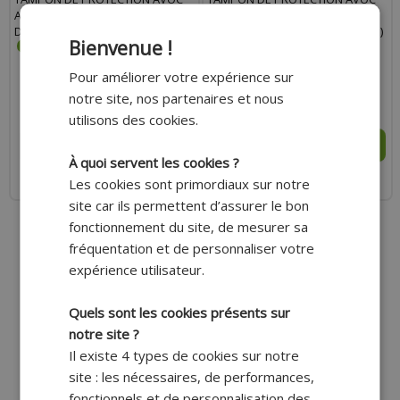
ALU CNC ANODISÉ ROUGE-NOIR
ALU CNC ANODISÉ ROUGE-NOIR
DIAMÈTRE 10MM
DIAMÈTRE 10MM (FORME RONDE)
Bienvenue !
Pour améliorer votre expérience sur
notre site, nos partenaires et nous
88.10 €
45.60 €
utilisons des cookies.
AJOUTER AU PANIER
AJOUTER AU PANIER
À quoi servent les cookies ?
Expédition Rapide
Expédition Rapide
Les cookies sont primordiaux sur notre
site car ils permettent d’assurer le bon
fonctionnement du site, de mesurer sa
fréquentation et de personnaliser votre
expérience utilisateur.
Quels sont les cookies présents sur
notre site ?
Il existe 4 types de cookies sur notre
site : les nécessaires, de performances,
fonctionnels et de personnalisation des