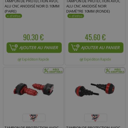
TAMPON DE PROTECTION AVOC
TAMPON DE PROTECTION AVOC
ALU CNC ANODISÉ NOIR D.10MM
ALU CNC ANODISÉ NOIR
Commentaire :
(PAIRE)
DIAMÈTRE 10MM (RONDE)
90.30 €
45.60 €
AJOUTER AU PANIER
AJOUTER AU PANIER
Expédition Rapide
Expédition Rapide
TAMPON DE PROTECTION AVOC
TAMPON DE PROTECTION AVOC