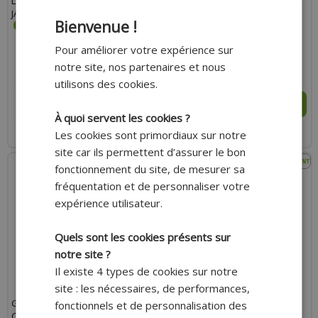
LANZ TAILLE M COULEUR NOIR
CYPRESS COQUES CE EPI KP1
JAUNE FLUO COQUÉ CE EPI KP1
TAILLE M NOIR ROUGE
Bienvenue !
Pour améliorer votre expérience sur
notre site, nos partenaires et nous
23.00 €
35.00 €
utilisons des cookies.
AJOUTER AU PANIER
AJOUTER AU PANIER
À quoi servent les cookies ?
Expédition Rapide
Expédition Rapide
Les cookies sont primordiaux sur notre
site car ils permettent d’assurer le bon
fonctionnement du site, de mesurer sa
fréquentation et de personnaliser votre
expérience utilisateur.
Quels sont les cookies présents sur
notre site ?
Il existe 4 types de cookies sur notre
site : les nécessaires, de performances,
GANTS HIVER TRENDY GT320
GANTS HIVER TRENDY GT520
fonctionnels et de personnalisation des
CYPRESS NOIR TAILLE M COQUES
RIPON TAILLE M COULEUR NOIR