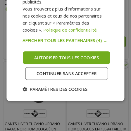
publicités.
HOMOLOGUÉES CE EPI KP1
COQUES HOMOLOGUÉES CE EPI
Vous trouverez plus d’informations sur
KP1
nos cookies et ceux de nos partenaires
en cliquant sur « Paramètres des
35.00 €
41.00 €
cookies ».
Politique de confidentialité
AFFICHER TOUS LES PARTENAIRES
(4) →
AJOUTER AU PANIER
AJOUTER AU PANIER
Expédition Rapide
Expédition Rapide
AUTORISER TOUS LES COOKIES
- 5%
CONTINUER SANS ACCEPTER
PARAMÈTRES DES COOKIES
GANTS HIVER TUCANO URBANO
GANTS HIVER TUCANO URBANO
TAAAC NOIR HOMOLOGUÉ EN
HOMOLOGUÉS EN 13594 TAILLE M