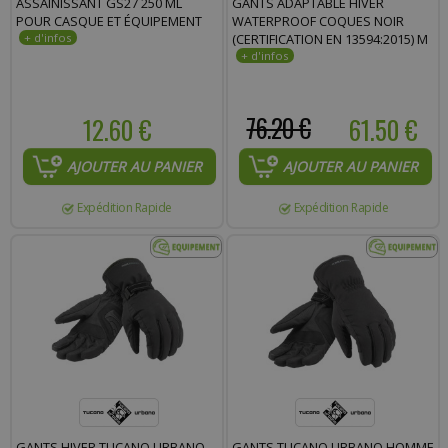
ASSAINISSANT GS27 250 ML
GANTS ADAPTABLE HIVER
POUR CASQUE ET ÉQUIPEMENT
WATERPROOF COQUES NOIR
Commentaire :
(CERTIFICATION EN 13594:2015) M
12.60 €
76.20 €
61.50 €
AJOUTER AU PANIER
AJOUTER AU PANIER
Expédition Rapide
Expédition Rapide
GANTS HIVER TUCANO URBANO
GANTS TUCANO URBANO HOMME