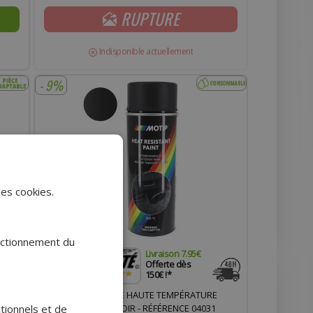
RUPTURE
Indisponible actuellement
- 9%
des cookies.
onctionnement du
Livraison 7.95€
.
Offerte dès
150€ !*
PTABLE
BOMBE DE PEINTURE HAUTE TEMPÉRATURE
ctionnels et de
ADAPTABLE 800°C NOIR - RÉFÉRENCE 04031