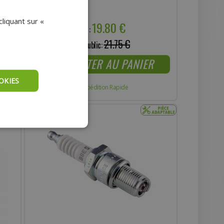
liquant sur «
19.80 €
Prix :
21.75 €
Prix public:
AJOUTER AU PANIER
OKIES
Expédition Rapide