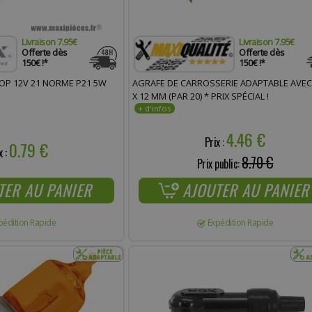
Livraison 7.95€
Livraison 7.95€
Offerte dès
Offerte dès
150€ !*
150€ !*
OP 12V 21 NORME P21 5W
AGRAFE DE CARROSSERIE ADAPTABLE AVEC 
X 12 MM (PAR 20) * PRIX SPÉCIAL !
4.46 €
Prix :
0.79 €
x :
8.70 €
Prix public:
TER AU PANIER
AJOUTER AU PANIER
pédition Rapide
Expédition Rapide