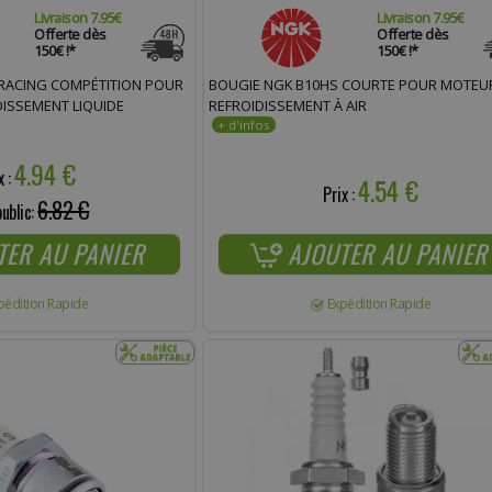
Livraison 7.95€
Livraison 7.95€
Offerte dès
Offerte dès
150€ !*
150€ !*
 RACING COMPÉTITION POUR
BOUGIE NGK B10HS COURTE POUR MOTEU
ISSEMENT LIQUIDE
REFROIDISSEMENT À AIR
4.94 €
x :
4.54 €
Prix :
6.82 €
public:
TER AU PANIER
AJOUTER AU PANIER
pédition Rapide
Expédition Rapide