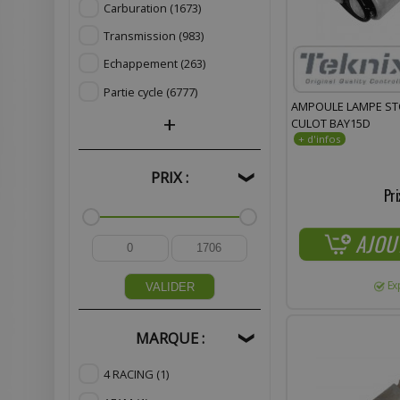
Carburation
(1673)
Transmission
(983)
Echappement
(263)
Partie cycle
(6777)
AMPOULE LAMPE ST
+
CULOT BAY15D
PRIX :
❯
Pri
AJOU
Ex
VALIDER
MARQUE :
❯
4 RACING
(1)