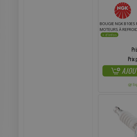
BOUGIE NGK B10ES
MOTEURS À REFROID
Pri
Prix 
AJOU
Ex