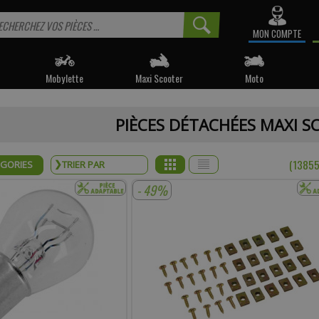
MON COMPTE
Mobylette
Maxi Scooter
Moto
 informé sur la disponibilité du produit, veuillez indiquer vo
PIÈCES DÉTACHÉES MAXI 
e produit appartient à notre déstockage ? Il ne sera malheureusemen
réapprovisionné si celui-ci est victime de son succès.
(13855
ÉGORIES
* Email :
- 49%
Téléphone :
mentaire :