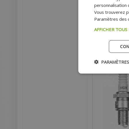
SCOOTER MBK BOOS
personnalisation d
SENDA ET AUTRES
Vous trouverez pl
Prix
Paramètres des c
Prix p
AFFICHER TOUS
AJOU
CON
Ex
PARAMÈTRES
- 28%