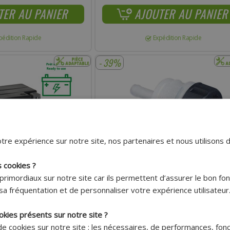
TER AU PANIER
AJOUTER AU PANIER
pédition Rapide
Expédition Rapide
- 39%
tre expérience sur notre site, nos partenaires et nous utilisons 
s cookies ?
primordiaux sur notre site car ils permettent d’assurer le bon f
Livraison 7.95€
Livraison 7.95€
sa fréquentation et de personnaliser votre expérience utilisateur
Offerte dès
Offerte dès
150€ !*
150€ !*
okies présents sur notre site ?
 12-4S 12V 5AH SANS
BOCAL DE MAÎTRE-CYLINDRE DE FREIN ADA
 de cookies sur notre site : les nécessaires, de performances, fon
CHNOLOGIE AGM POUR
AVEC GRADUATIONS NIVEAU MAX/MIN ET