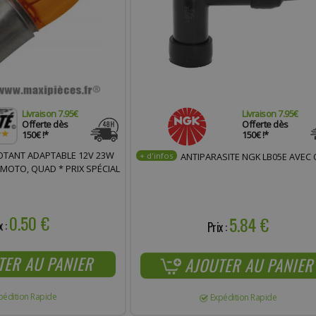
Livraison 7.95€
Livraison 7.95€
Offerte dès
Offerte dès
150€ !*
150€ !*
OTANT ADAPTABLE 12V 23W
ANTIPARASITE NGK LB05E AVEC 
 MOTO, QUAD * PRIX SPÉCIAL
0.50 €
5.84 €
x :
Prix :
TER AU PANIER
AJOUTER AU PANIER
pédition Rapide
Expédition Rapide