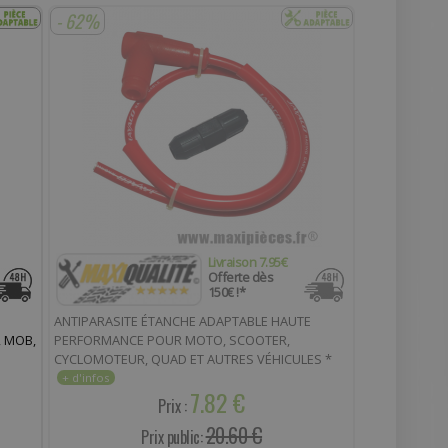
- 62%
Livraison 7.95€
Offerte dès
150€ !*
ANTIPARASITE ÉTANCHE ADAPTABLE HAUTE
, MOB,
PERFORMANCE POUR MOTO, SCOOTER,
CYCLOMOTEUR, QUAD ET AUTRES VÉHICULES *
PRIX SPÉCIAL !
7.82 €
Prix :
20.60 €
Prix public: