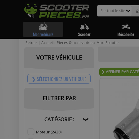
Sur tout le site
❯
Mon véhicule
Scooter
Mécaboite
Retour
|
Accueil
›
Pièces & accessoires
›
Maxi Scooter
Pour être
VOTRE VÉHICULE
Votr
AFFINER PAR CAT
SÉLECTIONNEZ UN VÉHICULE
FILTRER PAR
Com
CATÉGORIE :
❯
Moteur
(2428)