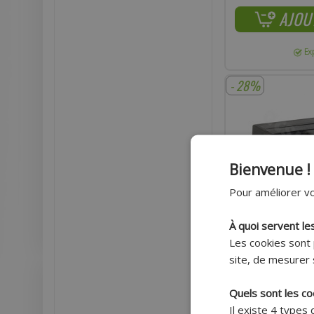
AJOU
Ex
- 28%
Bienvenue !
Pour améliorer vo
À quoi servent le
Les cookies sont 
site, de mesurer 
Quels sont les co
BATTERIE ADAPTABLE
Il existe 4 types
ENTRETIEN SLA TE