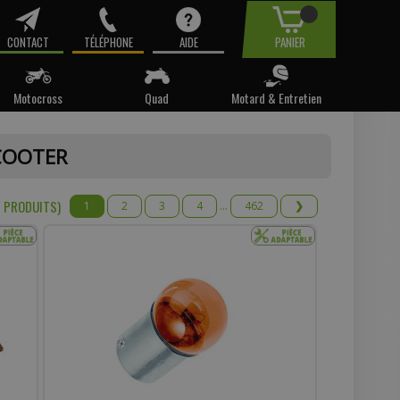
CONTACT
TÉLÉPHONE
AIDE
PANIER
Motocross
Quad
Motard & Entretien
tre email.
SCOOTER
t pas
 PRODUIT
S
)
1
2
3
4
...
462
❯