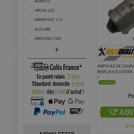
AFAM
(1)
AIRSAL
(22)
AKRAPOVIC
(11)
ALGI
(40)
AREXONS
(103)
+
AMPOULE DE CLIGN
BA9S (X1) SCOOTER,
!
Pri
AJOU
Ex