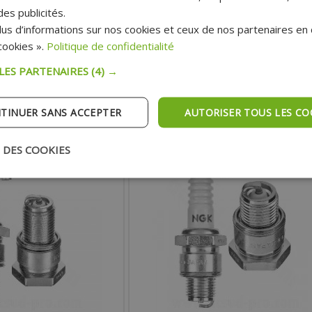
TER, YAMAHA BWS, DERBI
FIXATION RENFORCÉE
es publicités.
us d’informations sur nos cookies et ceux de nos partenaires en c
19.79 €
3.86 €
 :
Prix :
ookies ».
Politique de confidentialité
27.30 €
6.30 €
ublic:
Prix public:
 LES PARTENAIRES
(4) →
TER AU PANIER
AJOUTER AU PANIER
TINUER SANS ACCEPTER
AUTORISER TOUS LES CO
pédition Rapide
Expédition Rapide
 DES COOKIES