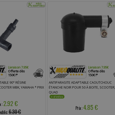
Livraison 7.95€
Livraison 7.95€
Offerte dès
Offerte dès
150€ !*
150€ !*
TABLE 90° RÉSINE
ANTIPARASITE ADAPTABLE CAOUTCHOUC
OOTER MBK, YAMAHA * PRIX
ÉTANCHE NOIR POUR 50 À BOITE, SCOOTER
QUAD
2.92 €
x :
4.85 €
Prix :
6.30 €
public: