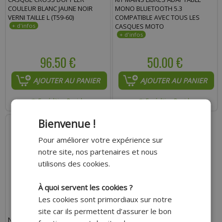
COULEUR BLANC JAUNE NOIR
MONO BLUETOOTH 5.3
VERNI TAILLE L (T59-60)
COMPATIBLE AVEC TOUS LES
CASQUES MOTO
96.50 €
50.00 €
AJOUTER AU PANIER
AJOUTER AU PANIER
Expédition Rapide
Expédition Rapide
Bienvenue !
Pour améliorer votre expérience sur
notre site, nos partenaires et nous
utilisons des cookies.
À quoi servent les cookies ?
Les cookies sont primordiaux sur notre
site car ils permettent d’assurer le bon
NETTOYANT GS27 250ML POUR