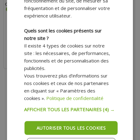
fonctionnement du site, de mesurer sa
CASQUE ET VISIÈRE EXTÉRIEUR
fréquentation et de personnaliser votre
expérience utilisateur.
Quels sont les cookies présents sur
13.10 €
notre site ?
Il existe 4 types de cookies sur notre
AJOUTER AU PANIER
site : les nécessaires, de performances,
fonctionnels et de personnalisation des
Expédition Rapide
publicités.
Vous trouverez plus d’informations sur
nos cookies et ceux de nos partenaires
en cliquant sur « Paramètres des
cookies ».
Politique de confidentialité
AFFICHER TOUS LES PARTENAIRES
(4) →
AUTORISER TOUS LES COOKIES