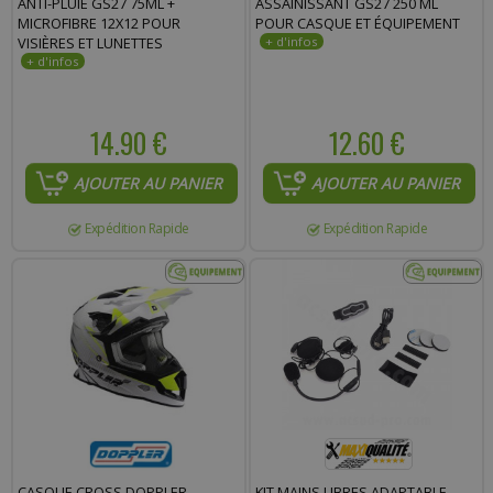
ANTI-PLUIE GS27 75ML +
ASSAINISSANT GS27 250 ML
MICROFIBRE 12X12 POUR
POUR CASQUE ET ÉQUIPEMENT
Commentaire :
VISIÈRES ET LUNETTES
14.90 €
12.60 €
AJOUTER AU PANIER
AJOUTER AU PANIER
Expédition Rapide
Expédition Rapide
CASQUE CROSS DOPPLER
KIT MAINS LIBRES ADAPTABLE