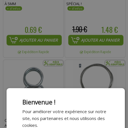
À 5MM
SPÉCIAL !
0.69 €
1.90 €
1.48 €
AJOUTER AU PANIER
AJOUTER AU PANIER
Expédition Rapide
Expédition Rapide
Bienvenue !
Pour améliorer votre expérience sur notre
site, nos partenaires et nous utilisons des
COLLIER POUR DURITE
CÂBLE DE GAZ ADAPTABLES AVEC
cookies.
ADAPTABLE 7X10 OUVERTURE DE
SERRE-CÂBLE POUR TOUS TYPE