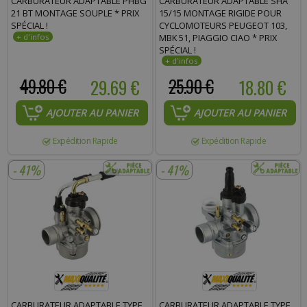
CARBURATEUR ADAPTABLE PHBG
CARBURATEUR ADAPTABLE SHA
21 BT MONTAGE SOUPLE * PRIX
15/15 MONTAGE RIGIDE POUR
SPÉCIAL !
CYCLOMOTEURS PEUGEOT 103,
MBK 51, PIAGGIO CIAO * PRIX
SPÉCIAL !
49.80 €
29.69 €
25.90 €
18.80 €
AJOUTER AU PANIER
AJOUTER AU PANIER
Expédition Rapide
Expédition Rapide
- 41%
- 41%
CARBURATEUR ADAPTABLE TYPE
CARBURATEUR ADAPTABLE TYPE