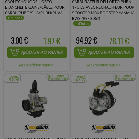
CAOUTCHOUC DELLORTO
CARBURATEUR DELLORTO PHBN
Commentaire :
ÉTANCHÉITÉ GAINE/CÂBLE POUR
17,5 LS AVEC RÉCHAUFFEUR POUR
CARBU PHBG/SHA/PHBN/PHVA
SCOOTER MBK BOOSTER YAMAHA
BWS (REF 3067)
3.00 €
1.97 €
94.92 €
78.11 €
AJOUTER AU PANIER
AJOUTER AU PANIER
Expédition Rapide
Expédition Rapide
- 40%
- 27%