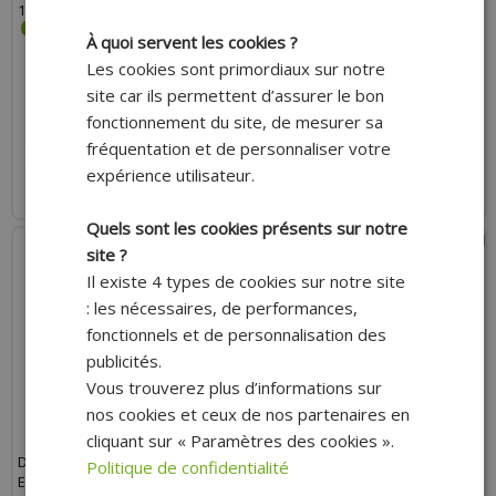
10 À 11MM
DE CARBURATEUR
À quoi servent les cookies ?
Les cookies sont primordiaux sur notre
site car ils permettent d’assurer le bon
0.69 €
2.59 €
fonctionnement du site, de mesurer sa
fréquentation et de personnaliser votre
AJOUTER AU PANIER
AJOUTER AU PANIER
expérience utilisateur.
Expédition Rapide
Expédition Rapide
Quels sont les cookies présents sur notre
site ?
Il existe 4 types de cookies sur notre site
: les nécessaires, de performances,
fonctionnels et de personnalisation des
publicités.
Vous trouverez plus d’informations sur
nos cookies et ceux de nos partenaires en
cliquant sur « Paramètres des cookies ».
DURITE ADAPTABLE DIAMÈTRE
DURITE ADAPTABLE GRAISSAGE
Politique de confidentialité
EXTENSIBLE NOIR 3MM INTÉRIEUR
SÉPARÉ 2X4 (MORCEAU DE 0,50