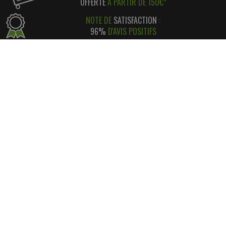
OFFERTE
À PARTIR DE 150€*
NOTE DE
SATISFACTION
:
96%
D'AVIS POSITIFS
RÉGLEMENT SIMPLE
ET
SÉCURISÉ
*
SATISFAIT OU REMBOURSÉ
AVEC RETOUR FACILE ! *
INFORMATIONS
CONTACT
INFORMATIONS LÉGALES
LIVRAISON & RETOUR
NOS PARTENAIRES