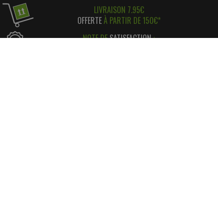
LIVRAISON 7.95€
OFFERTE
À PARTIR DE 150€*
NOTE DE
SATISFACTION
:
96%
D'AVIS POSITIFS
RÉGLEMENT SIMPLE
ET
SÉCURISÉ
*
SATISFAIT OU REMBOURSÉ
AVEC RETOUR FACILE ! *
INFORMATIONS
CONTACT
INFORMATIONS LÉGALES
LIVRAISON & RETOUR