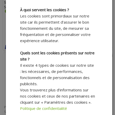
SILENCIEUX ALU ROUGE POUR
SILENCIEUX ALU ROUGE POUR
SHERCO 50 SM-R, SE-R
BETA 50 RR 2021+
À quoi servent les cookies ?
Les cookies sont primordiaux sur notre
site car ils permettent d’assurer le bon
353.70 €
381.00 €
fonctionnement du site, de mesurer sa
fréquentation et de personnaliser votre
AJOUTER AU PANIER
AJOUTER AU PANIER
expérience utilisateur.
Expédition Rapide
Expédition Rapide
Payer en 4x sans frais avec Paypal*
Payer en 4x sans frais avec Paypal*
Quels sont les cookies présents sur notre
site ?
Il existe 4 types de cookies sur notre site
: les nécessaires, de performances,
fonctionnels et de personnalisation des
publicités.
Vous trouverez plus d’informations sur
nos cookies et ceux de nos partenaires en
cliquant sur « Paramètres des cookies ».
POT 50 À BOÎTE VOCA RACING
POT VOCA RACING 50 À BOÎTE
Politique de confidentialité
SILENCIEUX ALU NOIR POUR BETA
PASSAGE HAUT DROIT