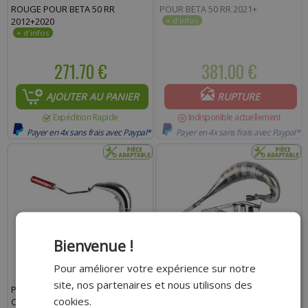
ROUGE POUR BETA 50 RR
POUR BETA 50 RR 2021+
2012+2020
271.70 €
381.00 €
AJOUTER AU PANIER
RUPTURE
Expédition Rapide
Indisponible actuellement
Payer en 4x sans frais avec Paypal*
Payer en 4x sans frais avec Paypal*
Bienvenue !
Pour améliorer votre expérience sur notre
site, nos partenaires et nous utilisons des
POT 50 A BOITE VOCA RACING
POT 50 A BOITE VOCA RACING
cookies.
CHROMÉ PASSAGE HAUT -
PASSAGE HAUT DROIT