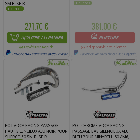
SM-R, SE-R
271.70 €
381.00 €
AJOUTER AU PANIER
RUPTURE
Expédition Rapide
Indisponible actuellement
Payer en 4x sans frais avec Paypal*
Payer en 4x sans frais avec Paypal*
POT VOCA RACING PASSAGE
POT CHROMÉ VOCA RACING
HAUT SILENCIEUX ALU NOIR POUR
PASSAGE BAS SILENCIEUX ALU
SHERCO 50 SM-R, SE-R
BLEU POUR MINARELLI 50 AM6,