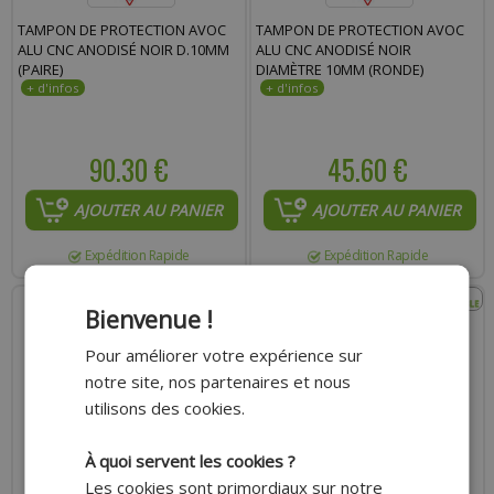
TAMPON DE PROTECTION AVOC
TAMPON DE PROTECTION AVOC
ALU CNC ANODISÉ NOIR D.10MM
ALU CNC ANODISÉ NOIR
(PAIRE)
DIAMÈTRE 10MM (RONDE)
90.30 €
45.60 €
AJOUTER AU PANIER
AJOUTER AU PANIER
Expédition Rapide
Expédition Rapide
Bienvenue !
Pour améliorer votre expérience sur
notre site, nos partenaires et nous
utilisons des cookies.
À quoi servent les cookies ?
Les cookies sont primordiaux sur notre