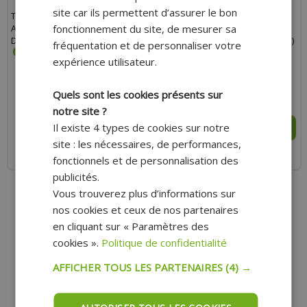
site car ils permettent d’assurer le bon
TAMPON DE PROTECTION AVOC
TAMPON DE PROTECTION AVOC
fonctionnement du site, de mesurer sa
ALU CNC ANODISÉ ROUGE-NOIR
ALU CNC ANODISÉ ROUGE-NOIR
DIAMÈTRE 10MM
DIAMÈTRE 10MM (FORME RONDE)
fréquentation et de personnaliser votre
expérience utilisateur.
Quels sont les cookies présents sur
88.10 €
45.60 €
notre site ?
Il existe 4 types de cookies sur notre
AJOUTER AU PANIER
AJOUTER AU PANIER
site : les nécessaires, de performances,
Expédition Rapide
Expédition Rapide
fonctionnels et de personnalisation des
publicités.
Vous trouverez plus d’informations sur
nos cookies et ceux de nos partenaires
en cliquant sur « Paramètres des
cookies ».
Politique de confidentialité
AFFICHER TOUS LES PARTENAIRES
(4) →