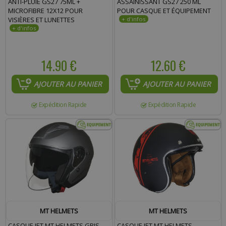
ANTI-PLUIE GS27 75ML +
ASSAINISSANT GS27 250 ML
MICROFIBRE 12X12 POUR
POUR CASQUE ET ÉQUIPEMENT
Commentaire :
VISIÈRES ET LUNETTES
14.90 €
12.60 €
AJOUTER AU PANIER
AJOUTER AU PANIER
Expédition Rapide
Expédition Rapide
MT HELMETS
MT HELMETS
CASQUE JET MT HELMETS GRIS
CASQUE JET MT HELMETS