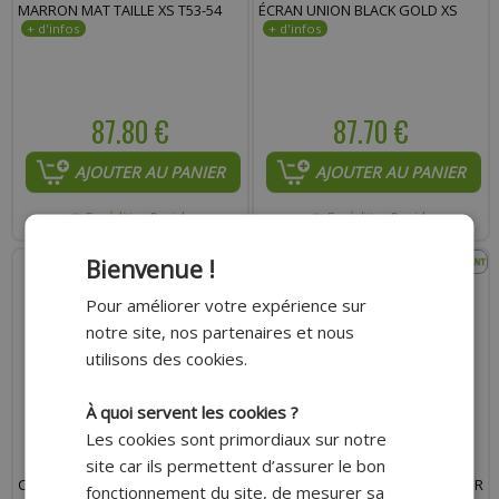
MARRON MAT TAILLE XS T53-54
ÉCRAN UNION BLACK GOLD XS
87.80 €
87.70 €
AJOUTER AU PANIER
AJOUTER AU PANIER
Expédition Rapide
Expédition Rapide
Bienvenue !
Pour améliorer votre expérience sur
notre site, nos partenaires et nous
utilisons des cookies.
À quoi servent les cookies ?
Les cookies sont primordiaux sur notre
site car ils permettent d’assurer le bon
CASQUE JET NOEND TRIBUTE
CASQUE JET ADAPTABLE COULEUR
fonctionnement du site, de mesurer sa