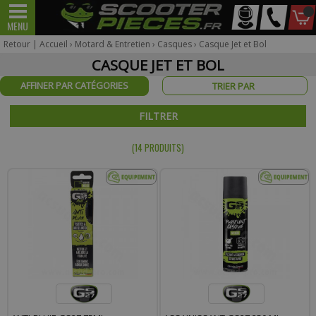
Mon
MENU
Scooter
Mécaboite
véhicule
Retour
|
Accueil
›
Motard & Entretien
›
Casques
›
Casque Jet et Bol
CASQUE JET ET BOL
AFFINER PAR CATÉGORIES
Pour être informé sur la disponibilité du produit,
FILTRER
veuillez indiquer votre email.
(14 PRODUIT
S
)
Votre produit appartient à notre déstockage ? Il ne sera
malheureusement pas réapprovisionné si celui-ci est victime
de son succès.
* Email :
Téléphone :