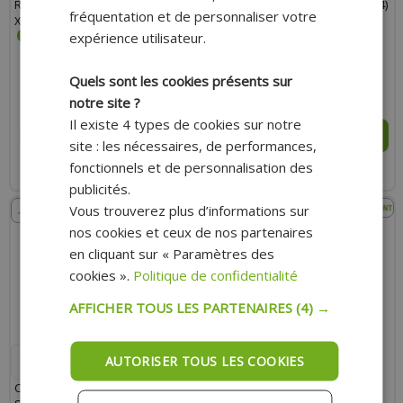
RUSTY COULEUR BROWN TAILLE
TITANIUM GREY TAILLE XS (T53-54)
fréquentation et de personnaliser votre
XS (T53-54)
expérience utilisateur.
Quels sont les cookies présents sur
87.40 €
77.70 €
notre site ?
Il existe 4 types de cookies sur notre
AJOUTER AU PANIER
AJOUTER AU PANIER
site : les nécessaires, de performances,
fonctionnels et de personnalisation des
Expédition Rapide
Expédition Rapide
publicités.
- 5%
Vous trouverez plus d’informations sur
nos cookies et ceux de nos partenaires
en cliquant sur « Paramètres des
cookies ».
Politique de confidentialité
AFFICHER TOUS LES PARTENAIRES
(4) →
AUTORISER TOUS LES COOKIES
MT HELMETS
CASQUE TRIAL MT HELMETS
KIT MAINS LIBRES ADAPTABLE