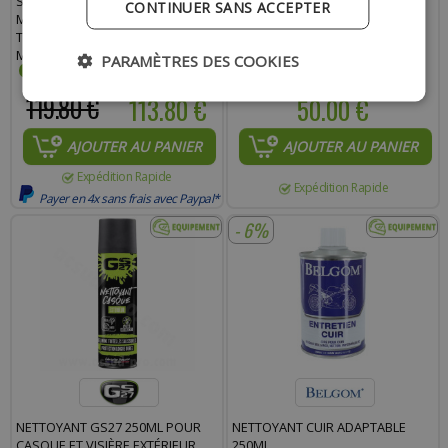
STREETFIGHTER SV ROUGE NOIR
MONO BLUETOOTH 5.3
CONTINUER SANS ACCEPTER
MAT S SIMPLE ÉCRAN
COMPATIBLE AVEC TOUS LES
TRANSFORMABLE AVEC
CASQUES MOTO
MENTONNIÈRE AMOVIBLE
PARAMÈTRES DES COOKIES
119.80 €
113.80 €
50.00 €
AJOUTER AU PANIER
AJOUTER AU PANIER
Expédition Rapide
Expédition Rapide
Payer en 4x sans frais avec Paypal*
- 6%
NETTOYANT GS27 250ML POUR
NETTOYANT CUIR ADAPTABLE
CASQUE ET VISIÈRE EXTÉRIEUR
250ML