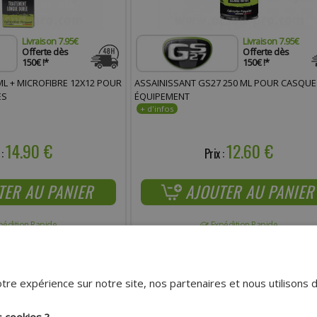
Livraison 7.95€
Livraison 7.95€
Offerte dès
Offerte dès
150€ !*
150€ !*
ML + MICROFIBRE 12X12 POUR
ASSAINISSANT GS27 250 ML POUR CASQUE
ES
ÉQUIPEMENT
14.90 €
12.60 €
 :
Prix :
TER AU PANIER
AJOUTER AU PANIER
pédition Rapide
Expédition Rapide
- 6%
tre expérience sur notre site, nos partenaires et nous utilisons 
s cookies ?