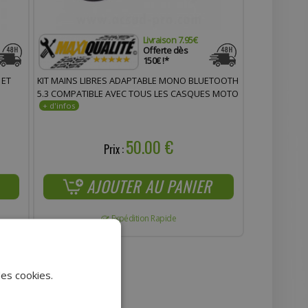
Livraison 7.95€
Offerte dès
150€ !*
 ET
KIT MAINS LIBRES ADAPTABLE MONO BLUETOOTH
5.3 COMPATIBLE AVEC TOUS LES CASQUES MOTO
50.00 €
Prix :
AJOUTER AU PANIER
Expédition Rapide
des cookies.