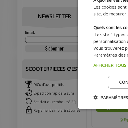
Les cookies sont 
site, de mesurer 
NEWSLETTER
Quels sont les co
Email:
Il existe 4 types
personnalisation d
Vous trouverez pl
Paramètres des c
NETTOYANT GS27 2
AFFICHER TOUS
VISIÈRE EXTÉRIEUR
SCOOTERPIECES C'EST :
CON
96% d'avis positifs
Prix
Expédition rapide & suivi
PARAMÈTRES
Satisfait ou remboursé 30J
AJOU
Règlement simple & sécurisé
Ex