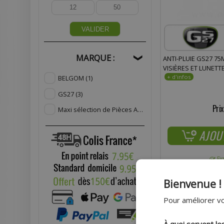
VALIDER
MARQUE :
ANTI-PLUIE GS27 75
❯
VISIÈRES ET LUNETT
BELGOM
(1)
GS27
(3)
Prix
Maxi sélection de Pièces Adaptables
(1)
AJOU
Ex
Bienvenue !
Pour améliorer vo
À quoi servent le