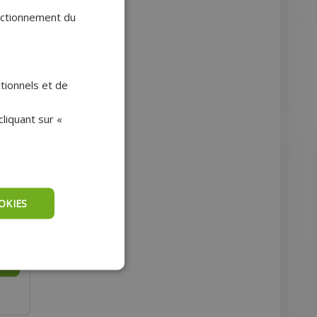
onctionnement du
.
ctionnels et de
liquant sur «
50ML
OKIES