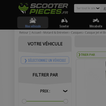
Sur tout le site
❯
Mon véhicule
Scooter
Mécaboite
Retour
|
Accueil
›
Motard & Entretien
›
Casques
›
Casque Jet et B
Pour être
VOTRE VÉHICULE
Votr
SÉLECTIONNEZ UN VÉHICULE
FILTRER PAR
Com
PRIX :
❯