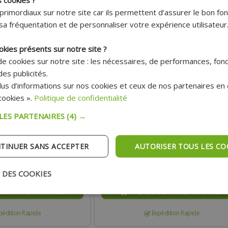
primordiaux sur notre site car ils permettent d’assurer le bon f
sa fréquentation et de personnaliser votre expérience utilisateur
okies présents sur notre site ?
 de cookies sur notre site : les nécessaires, de performances, fon
es publicités.
Livraison 7.95€
Livraison 7.95€
us d’informations sur nos cookies et ceux de nos partenaires en c
Offerte dès
Offerte dès
150€ !*
150€ !*
ookies ».
Politique de confidentialité
50ML POUR CASQUE ET
NETTOYANT CUIR ADAPTABLE 2
 LES PARTENAIRES
(4) →
TINUER SANS ACCEPTER
AUTORISER TOUS LES CO
16.20 €
Prix :
13.10 €
 :
17.30 €
Prix public:
 DES COOKIES
TER AU PANIER
AJOUTER AU PANIER
pédition Rapide
Expédition Rapide