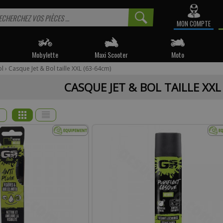
MON COMPTE
Mobylette
Maxi Scooter
Moto
ol
›
Casque Jet & Bol taille XXL (63-64cm)
 informé sur la disponibilité du produit, veuillez indiquer vo
CASQUE JET & BOL TAILLE XXL
e produit appartient à notre déstockage ? Il ne sera malheureusemen
réapprovisionné si celui-ci est victime de son succès.
* Email :
Téléphone :
mentaire :