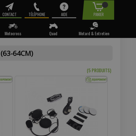
CONTACT
TÉLÉPHONE
AIDE
PANIER
Motocross
Quad
Motard & Entretien
tre email.
 (63-64CM)
t pas
(5 PRODUIT
S
)