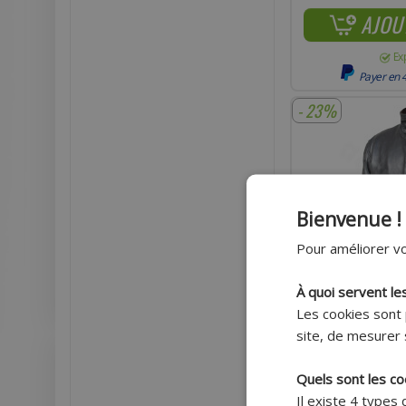
AJOU
Ex
Payer en 4
- 23%
Bienvenue !
Pour améliorer vo
À quoi servent le
Les cookies sont 
site, de mesurer 
Quels sont les co
BLOUSON ADAPTABLE
Il existe 4 types
MOUTON NOIR HOM