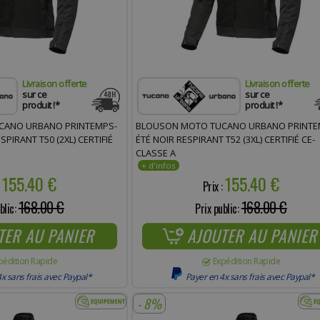
Livraison offerte
Livraison offerte
sur ce
sur ce
produit !*
produit !*
CANO URBANO PRINTEMPS-
BLOUSON MOTO TUCANO URBANO PRINTE
PIRANT T50 (2XL) CERTIFIÉ
ÉTÉ NOIR RESPIRANT T52 (3XL) CERTIFIÉ CE-
CLASSE A
155.40 €
155.40 €
:
Prix :
168.00 €
168.00 €
blic:
Prix public:
TER AU PANIER
AJOUTER AU PANIER
pédition Rapide
Expédition Rapide
x sans frais avec Paypal*
Payer en 4x sans frais avec Paypal*
- 8%