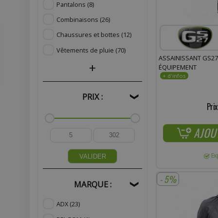
Pantalons
(8)
Combinaisons
(26)
Chaussures et bottes
(12)
Vêtements de pluie
(70)
ASSAINISSANT GS27
+
ÉQUIPEMENT
PRIX :
❯
Prix
AJOU
Ex
VALIDER
- 5%
MARQUE :
❯
ADX
(23)