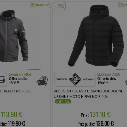
- 5%
Livraison 7.95€
Livraison 7.95€
Offerte dès
Offerte dès
150€ !*
150€ !*
 TRENDY NOIR XXL
BLOUSON TUCANO URBANO DOUDOUNE
URBAINE MOTO HIFIVE NOIR (46)
113.90 €
131.10 €
:
Prix :
119.90 €
138.00 €
blic:
Prix public: