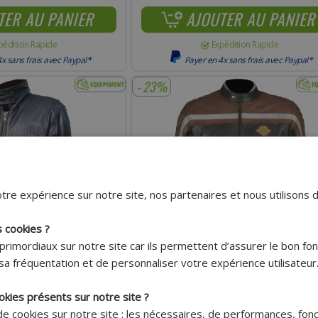
TER AU PANIER
AJOUTER AU PANIER
pédition Rapide
Expédition Rapide
x sans frais avec Paypal*
Payer en 4x sans frais avec Paypal*
- 23%
tre expérience sur notre site, nos partenaires et nous utilisons 
s cookies ?
primordiaux sur notre site car ils permettent d’assurer le bon f
Livraison offerte
Livraison offerte
sa fréquentation et de personnaliser votre expérience utilisateur
sur ce
sur ce
produit !*
produit !*
okies présents sur notre site ?
 MAVERICK EN CUIR DE
BLOUSON ADAPTABLE CUIR DE VACHETTE
 de cookies sur notre site : les nécessaires, de performances, fon
ME M
HOMME TAILLE S