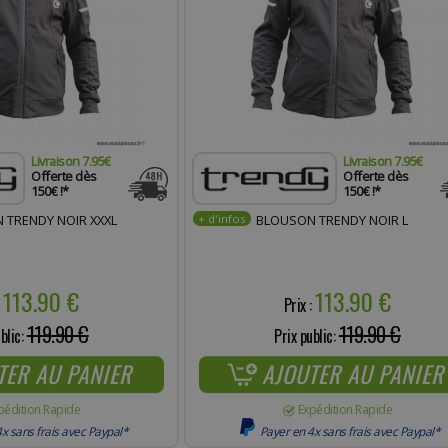
Livraison 7.95€
Livraison 7.95€
Offerte dès
Offerte dès
150€ !*
150€ !*
 TRENDY NOIR XXXL
BLOUSON TRENDY NOIR L
113.90 €
113.90 €
:
Prix :
119.90 €
119.90 €
blic:
Prix public:
TER AU PANIER
AJOUTER AU PANIER
pédition Rapide
Expédition Rapide
x sans frais avec Paypal*
Payer en 4x sans frais avec Paypal*