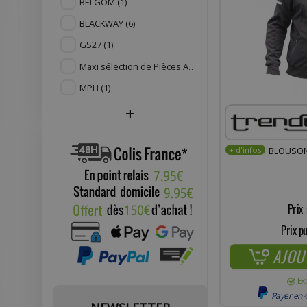
BELGOM
(1)
BLACKWAY
(6)
GS27
(1)
Maxi sélection de Pièces Adaptables
(16)
MPH
(1)
+
BLOUSON
Prix 
Prix pu
AJOU
Ex
Payer en 4