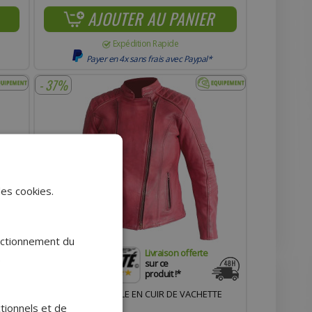
AJOUTER AU PANIER
Expédition Rapide
Payer en 4x sans frais avec Paypal*
- 37%
des cookies.
onctionnement du
Livraison offerte
.
sur ce
produit !*
BLOUSON ADAPTABLE EN CUIR DE VACHETTE
ctionnels et de
FEMME TAILLE S