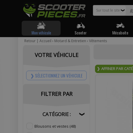
Sur tout le site
❯
Mon véhicule
Scooter
Mécaboite
Retour
|
Accueil
›
Motard & Entretien
›
Vêtements
Pour être
VOTRE VÉHICULE
Votr
AFFINER PAR CAT
SÉLECTIONNEZ UN VÉHICULE
FILTRER PAR
Com
CATÉGORIE :
❯
Blousons et vestes
(48)