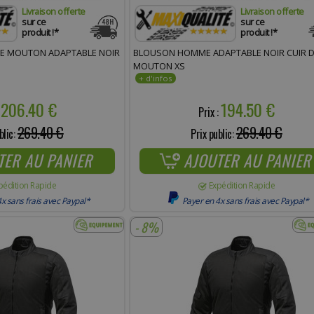
Livraison offerte
Livraison offerte
sur ce
sur ce
produit !*
produit !*
DE MOUTON ADAPTABLE NOIR
BLOUSON HOMME ADAPTABLE NOIR CUIR 
MOUTON XS
206.40 €
194.50 €
:
Prix :
269.40 €
269.40 €
blic:
Prix public:
TER AU PANIER
AJOUTER AU PANIER
pédition Rapide
Expédition Rapide
x sans frais avec Paypal*
Payer en 4x sans frais avec Paypal*
- 8%