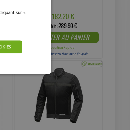
liquant sur «
182.20 €
Prix :
289.90 €
Prix public:
AJOUTER AU PANIER
OKIES
Expédition Rapide
Payer en 4x sans frais avec Paypal*
- 8%