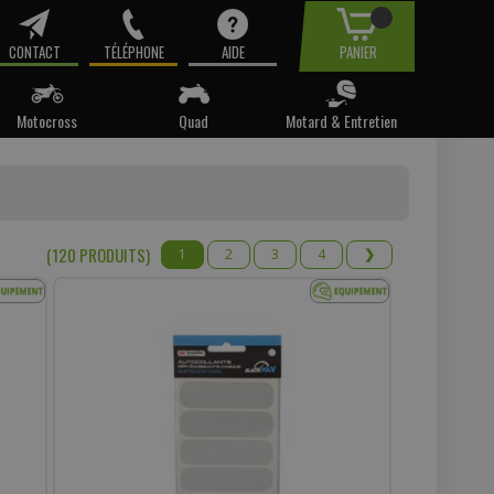
CONTACT
TÉLÉPHONE
AIDE
PANIER
Motocross
Quad
Motard & Entretien
tre email.
t pas
(120 PRODUIT
S
)
1
2
3
4
❯