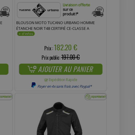
Livraison offerte
sur ce
produit !*
DE
BLOUSON MOTO TUCANO URBANO HOMME
ÉTANCHE NOIR T48 CERTIFIÉ CE-CLASSE A
182.20 €
Prix :
197.00 €
Prix public:
AJOUTER AU PANIER
Expédition Rapide
Payer en 4x sans frais avec Paypal*