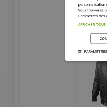
personnalisation d
Vous trouverez pl
Prix 
Paramètres des c
Prix pu
AFFICHER TOUS
AJOU
CON
Ex
Payer en 4
PARAMÈTRES
- 23%