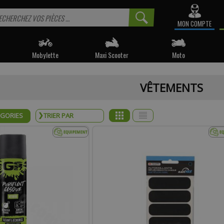
MON COMPTE
Mobylette
Maxi Scooter
Moto
 informé sur la disponibilité du produit, veuillez indiquer vo
VÊTEMENTS
e produit appartient à notre déstockage ? Il ne sera malheureusemen
réapprovisionné si celui-ci est victime de son succès.
ÉGORIES
* Email :
Téléphone :
mentaire :