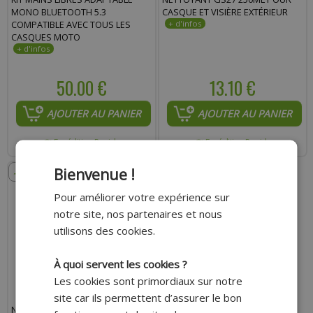
MONO BLUETOOTH 5.3
CASQUE ET VISIÈRE EXTÉRIEUR
COMPATIBLE AVEC TOUS LES
CASQUES MOTO
50.00 €
13.10 €
AJOUTER AU PANIER
AJOUTER AU PANIER
Expédition Rapide
Expédition Rapide
- 6%
Bienvenue !
Pour améliorer votre expérience sur
notre site, nos partenaires et nous
utilisons des cookies.
À quoi servent les cookies ?
Les cookies sont primordiaux sur notre
site car ils permettent d’assurer le bon
NETTOYANT CUIR ADAPTABLE