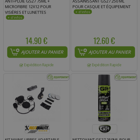
ANTI-PLUIE GS27 75ML +
ASSAINISSANT GS27 250 ML
MICROFIBRE 12X12 POUR
POUR CASQUE ET ÉQUIPEMENT
Commentaire :
VISIÈRES ET LUNETTES
14.90 €
12.60 €
AJOUTER AU PANIER
AJOUTER AU PANIER
Expédition Rapide
Expédition Rapide
KIT MAINS LIBRES ADAPTABLE
NETTOYANT GS27 250ML POUR