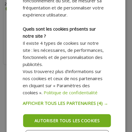
fonctionnement du site, de mesurer sa
250ML
fréquentation et de personnaliser votre
expérience utilisateur.
Quels sont les cookies présents sur
17.30 €
16.20 €
notre site ?
Il existe 4 types de cookies sur notre
AJOUTER AU PANIER
site : les nécessaires, de performances,
fonctionnels et de personnalisation des
Expédition Rapide
publicités.
Vous trouverez plus d’informations sur
nos cookies et ceux de nos partenaires
en cliquant sur « Paramètres des
cookies ».
Politique de confidentialité
AFFICHER TOUS LES PARTENAIRES
(4) →
AUTORISER TOUS LES COOKIES