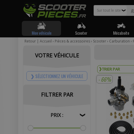
Sur tout le site
❯
Mon véhicule
Scooter
Mécaboite
Retour
|
Accueil
›
Pièces & accessoires
›
Scooter
›
Carburation
›
Pour être
VOTRE VÉHICULE
Votr
SÉLECTIONNEZ UN VÉHICULE
- 66%
FILTRER PAR
Com
PRIX :
❯