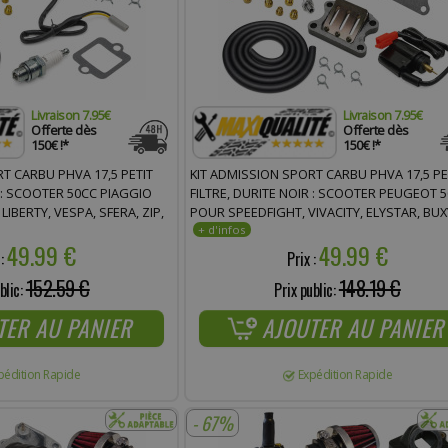
Livraison 7.95€
Livraison 7.95€
Offerte dès
Offerte dès
150€ !*
150€ !*
T CARBU PHVA 17,5 PETIT
KIT ADMISSION SPORT CARBU PHVA 17,5 PE
R : SCOOTER 50CC PIAGGIO
FILTRE, DURITE NOIR : SCOOTER PEUGEOT 
LIBERTY, VESPA, SFERA, ZIP,
POUR SPEEDFIGHT, VIVACITY, ELYSTAR, BUXY
, STORM, TPH, ITALJET, DERBI
LOOXOR, TREKKER, ZENITH, ELYSEO, SQUAB 
49.99 €
49.99 €
FIGHT
 :
Prix :
152.59 €
148.19 €
blic:
Prix public:
TER AU PANIER
AJOUTER AU PANIER
pédition Rapide
Expédition Rapide
- 67%