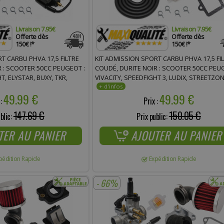
Livraison 7.95€
Livraison 7.95€
Offerte dès
Offerte dès
150€ !*
150€ !*
T CARBU PHVA 17,5 FILTRE
KIT ADMISSION SPORT CARBU PHVA 17,5 FI
R : SCOOTER 50CC PEUGEOT :
COUDÉ, DURITE NOIR : SCOOTER 50CC PEU
T, ELYSTAR, BUXY, TKR,
VIVACITY, SPEEDFIGHT 3, LUDIX, STREETZO
EKKER, ELYSEO, SQUAB, X-
49.99 €
49.99 €
 :
Prix :
147.69 €
150.05 €
blic:
Prix public:
TER AU PANIER
AJOUTER AU PANIER
pédition Rapide
Expédition Rapide
- 66%