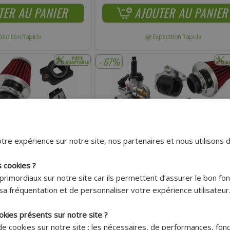
TER AU PANIER
AJOUTER AU PANIER
pédition Rapide
Expédition Rapide
- 67%
tre expérience sur notre site, nos partenaires et nous utilisons 
s cookies ?
primordiaux sur notre site car ils permettent d’assurer le bon f
Livraison 7.95€
Livraison 7.95€
sa fréquentation et de personnaliser votre expérience utilisateur
Offerte dès
Offerte dès
150€ !*
150€ !*
okies présents sur notre site ?
RT CARBU PHVA 17,5 GROS
KIT ADMISSION SPORT CARBU PHVA 17,5 G
R : SCOOTER 50CC
FILTRE, DURITE NOIR : SCOOTER PEUGEOT 
 de cookies sur notre site : les nécessaires, de performances, fon