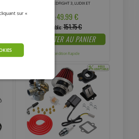
POUR VIVACITY, SPEEDFIGHT 3, LUDIX ET
 X-
STREETZONE
liquant sur «
49.99 €
Prix :
151.75 €
Prix public:
AJOUTER AU PANIER
OKIES
Expédition Rapide
- 67%