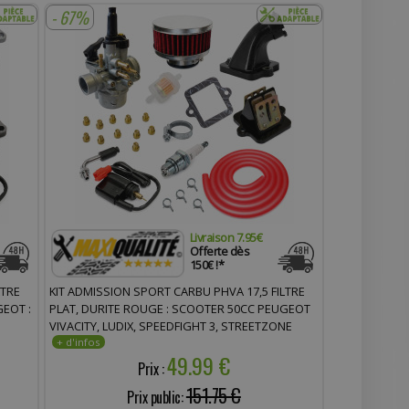
- 67%
Livraison 7.95€
Offerte dès
150€ !*
LTRE
KIT ADMISSION SPORT CARBU PHVA 17,5 FILTRE
EOT :
PLAT, DURITE ROUGE : SCOOTER 50CC PEUGEOT
VIVACITY, LUDIX, SPEEDFIGHT 3, STREETZONE
, X-
49.99 €
Prix :
151.75 €
Prix public: