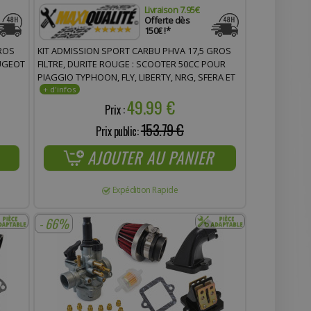
Livraison 7.95€
Offerte dès
150€ !*
ROS
KIT ADMISSION SPORT CARBU PHVA 17,5 GROS
EUGEOT
FILTRE, DURITE ROUGE : SCOOTER 50CC POUR
PIAGGIO TYPHOON, FLY, LIBERTY, NRG, SFERA ET
ET X-
ZIP, AINSI QUE GILERA ICE, STORM, TPH, STALKER,
49.99 €
ITALJET, DERBI ET APRILIA
Prix :
153.79 €
Prix public:
AJOUTER AU PANIER
Expédition Rapide
- 66%