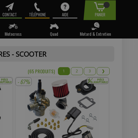
CONTACT
TÉLÉPHONE
AIDE
PANIER
Motocross
Quad
Motard & Entretien
tre email.
RES - SCOOTER
t pas
(65 PRODUIT
S
)
1
2
3
❯
- 67%