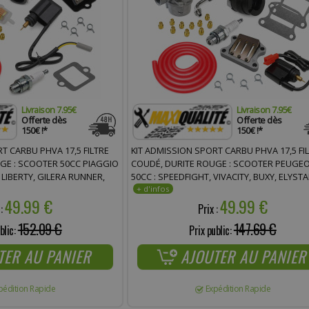
Livraison 7.95€
Livraison 7.95€
Offerte dès
Offerte dès
150€ !*
150€ !*
T CARBU PHVA 17,5 FILTRE
KIT ADMISSION SPORT CARBU PHVA 17,5 FI
GE : SCOOTER 50CC PIAGGIO
COUDÉ, DURITE ROUGE : SCOOTER PEUGE
 LIBERTY, GILERA RUNNER,
50CC : SPEEDFIGHT, VIVACITY, BUXY, ELYSTA
 SFERA ZIP, APRILIA SR,
TKR, TREKKER, LOOXOR, ZENITH, ELYSEO, S
49.99 €
49.99 €
X-FIGHT
 :
Prix :
152.09 €
147.69 €
blic:
Prix public:
TER AU PANIER
AJOUTER AU PANIER
pédition Rapide
Expédition Rapide