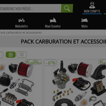
MON COMPTE
Mobylette
Maxi Scooter
Moto
Pack carburation et accessoires
 informé sur la disponibilité du produit, veuillez indiquer vo
PACK CARBURATION ET ACCESSOI
e produit appartient à notre déstockage ? Il ne sera malheureusemen
réapprovisionné si celui-ci est victime de son succès.
* Email :
- 67%
Téléphone :
mentaire :