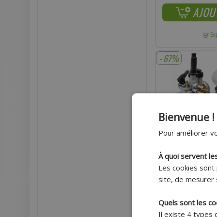
AJOU
Ex
- 67%
Bienvenue !
Pour améliorer vo
À quoi servent le
Les cookies sont 
site, de mesurer 
Quels sont les co
KIT ADMISSION SPO
FILTRE, DURITE NOI
Il existe 4 types