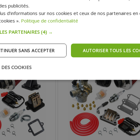
O TYPHOON, NRG, FLY,
SPEEDFIGHT, VIVACITY, BUXY, ELYSTAR, TKR,
es publicités.
PA, ZIP, GILERA ICE, STORM,
LOOXOR, TREKKER, ZENITH, ELYSEO, SQUAB,
us d’informations sur nos cookies et ceux de nos partenaires en c
49.99 €
49.99 €
T, DERBI ET APRILIA
FIGHT
 :
Prix :
ookies ».
Politique de confidentialité
153.79 €
149.39 €
blic:
Prix public:
 LES PARTENAIRES
(4) →
TER AU PANIER
AJOUTER AU PANIER
TINUER SANS ACCEPTER
AUTORISER TOUS LES CO
pédition Rapide
Expédition Rapide
 DES COOKIES
- 67%