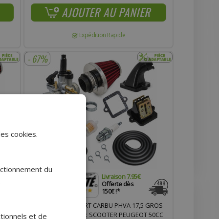
AJOUTER AU PANIER
Expédition Rapide
- 67%
des cookies.
onctionnement du
Livraison 7.95€
.
Offerte dès
150€ !*
ROS
KIT ADMISSION SPORT CARBU PHVA 17,5 GROS
50CC
FILTRE, DURITE NOIR : SCOOTER PEUGEOT 50CC
ctionnels et de