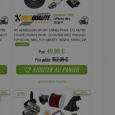
Livraison 7.95€
Offerte dès
150€ !*
LTRE
KIT ADMISSION SPORT CARBU PHVA 17,5 FILTRE
GEOT
COUDÉ, DURITE NOIR : SCOOTER 50CC PIAGGIO
NE
TYPHOON, NRG, FLY, LIBERTY, VESPA, SFERA, ZIP,
GILERA ICE, STALKER, TPH, STORM, DERBI, ITALJET,
49.99 €
APRILIA
Prix :
152.09 €
Prix public:
AJOUTER AU PANIER
Expédition Rapide
- 67%