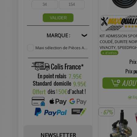
VALIDER
MARQUE :
KIT ADMISSION SPOR
❯
COUDÉ, DURITE NOI
VIVACITY, SPEEDFIGH
Maxi sélection de Pièces Adaptables
(65)
LOOXOR, ZENITH, TR
FIGHT
Prix
Prix pu
AJOU
Ex
- 67%
NEWSLETTER