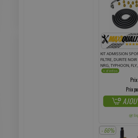
KIT ADMISSION SPOR
FILTRE, DURITE NOI
NRG, TYPHOON, FLY, 
GILERA STALKER, ICE
ET APRILIA
Prix
Prix pu
AJOU
Ex
- 66%