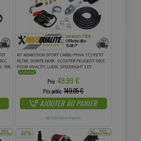
Livraison 7.95€
Offerte dès
150€ !*
TIT
KIT ADMISSION SPORT CARBU PHVA 17,5 PETIT
50CC
FILTRE, DURITE NOIR : SCOOTER PEUGEOT 50CC
, TKR,
POUR VIVACITY, LUDIX, SPEEDFIGHT 3 ET
ET X-
STREETZONE
49.99 €
Prix :
149.05 €
Prix public:
AJOUTER AU PANIER
Expédition Rapide
- 66%