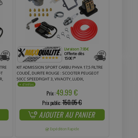
Livraison 7.95€
Offerte dès
150€ !*
LTRE
KIT ADMISSION SPORT CARBU PHVA 17,5 FILTRE
OT
COUDÉ, DURITE ROUGE : SCOOTER PEUGEOT
R,
50CC SPEEDFIGHT 3, VIVACITY, LUDIX,
QUAB,
STREETZONE
49.99 €
Prix :
150.05 €
Prix public:
AJOUTER AU PANIER
Expédition Rapide