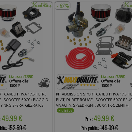
- 67%
Livraison 7.95€
Livraison 7.95€
Offerte dès
Offerte dès
150€ !*
150€ !*
T CARBU PHVA 17,5 FILTRE
KIT ADMISSION SPORT CARBU PHVA 17,5 FI
 : SCOOTER 50CC : PIAGGIO
PLAT, DURITE ROUGE : SCOOTER 50CC PEUG
Y NRG SFERA, GILERA ICE
VIVACITY, SPEEDFIGHT, BUXY, TKR, ZENITH,
P, STALKER, DERBI, ITALJET,
ELYSTAR, TREKKER, ELYSEO, LOOXOR, SQUAB
49.99 €
49.99 €
FIGHT
 :
Prix :
152.59 €
149.39 €
blic:
Prix public: