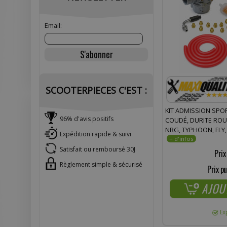
Email:
SCOOTERPIECES C'EST :
KIT ADMISSION SPOR
96% d'avis positifs
COUDÉ, DURITE ROU
NRG, TYPHOON, FLY,
Expédition rapide & suivi
DNA, STALKER, VESPA
DERBI, ITALJET
Satisfait ou remboursé 30J
Prix
Règlement simple & sécurisé
Prix pu
AJOU
Ex