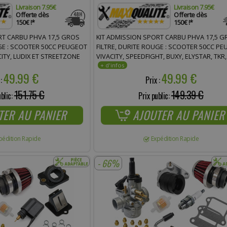
Livraison 7.95€
Livraison 7.95€
Offerte dès
Offerte dès
150€ !*
150€ !*
RT CARBU PHVA 17,5 GROS
KIT ADMISSION SPORT CARBU PHVA 17,5 G
UGE : SCOOTER 50CC PEUGEOT
FILTRE, DURITE ROUGE : SCOOTER 50CC P
CITY, LUDIX ET STREETZONE
VIVACITY, SPEEDFIGHT, BUXY, ELYSTAR, TKR,
ZENITH, TREKKER, ELYSEO, LOOXOR, SQUAB 
49.99 €
49.99 €
FIGHT
 :
Prix :
151.75 €
149.39 €
ublic:
Prix public:
TER AU PANIER
AJOUTER AU PANIER
pédition Rapide
Expédition Rapide
- 66%