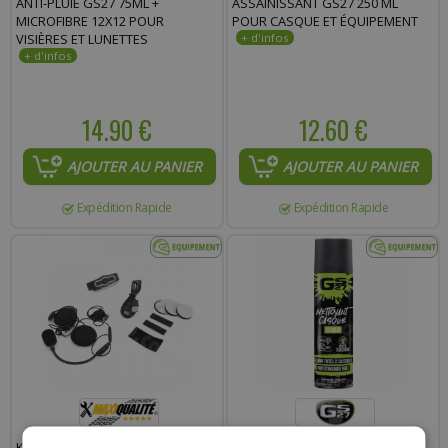
ANTI-PLUIE GS27 75ML +
ASSAINISSANT GS27 250 ML
MICROFIBRE 12X12 POUR
POUR CASQUE ET ÉQUIPEMENT
Commentaire :
VISIÈRES ET LUNETTES
14.90 €
12.60 €
AJOUTER AU PANIER
AJOUTER AU PANIER
Expédition Rapide
Expédition Rapide
KIT MAINS LIBRES ADAPTABLE
NETTOYANT GS27 250ML POUR