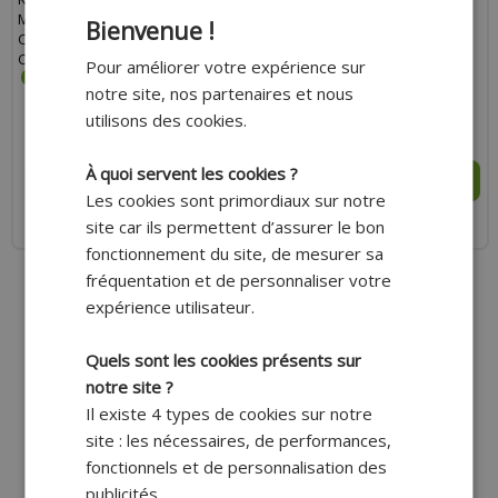
MONO BLUETOOTH 5.3
CASQUE ET VISIÈRE EXTÉRIEUR
Bienvenue !
COMPATIBLE AVEC TOUS LES
CASQUES MOTO
Pour améliorer votre expérience sur
notre site, nos partenaires et nous
utilisons des cookies.
50.00 €
13.10 €
À quoi servent les cookies ?
AJOUTER AU PANIER
AJOUTER AU PANIER
Les cookies sont primordiaux sur notre
site car ils permettent d’assurer le bon
Expédition Rapide
Expédition Rapide
fonctionnement du site, de mesurer sa
fréquentation et de personnaliser votre
expérience utilisateur.
Quels sont les cookies présents sur
notre site ?
Il existe 4 types de cookies sur notre
site : les nécessaires, de performances,
fonctionnels et de personnalisation des
publicités.