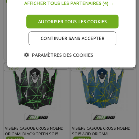
AFFICHER TOUS LES PARTENAIRES
(4) →
AUTORISER TOUS LES COOKIES
17.20 €
15.10 €
17.00 €
14.90 €
CONTINUER SANS ACCEPTER
AJOUTER AU PANIER
AJOUTER AU PANIER
Expédition Rapide
Expédition Rapide
PARAMÈTRES DES COOKIES
- 12%
- 12%
VISIÈRE CASQUE CROSS NOEND
VISIÈRE CASQUE CROSS NOEND
ORIGAMI BLACK/GREEN SC15
SC15 ACID ORIGAMI