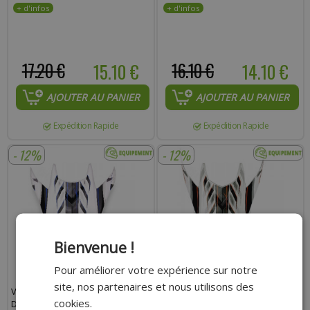
17.20 €
15.10 €
16.10 €
14.10 €
AJOUTER AU PANIER
AJOUTER AU PANIER
Expédition Rapide
Expédition Rapide
- 12%
- 12%
Bienvenue !
Pour améliorer votre expérience sur notre
site, nos partenaires et nous utilisons des
VISIÈRE CASQUE CROSS NOEND
VISIÈRE CASQUE CROSS NOEND
cookies.
DEFCON 5 WHITE/BLUE
DEFCON 5 WHITE/ORANGE