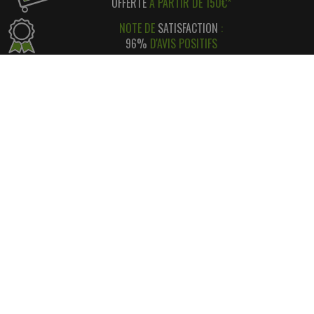
OFFERTE
À PARTIR DE 150€*
NOTE DE
SATISFACTION
:
96%
D'AVIS POSITIFS
RÉGLEMENT SIMPLE
ET
SÉCURISÉ
*
SATISFAIT OU REMBOURSÉ
AVEC RETOUR FACILE ! *
INFORMATIONS
CONTACT
INFORMATIONS LÉGALES
LIVRAISON & RETOUR
NOS PARTENAIRES