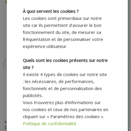
À quoi servent les cookies ?
Les cookies sont primordiaux sur notre
site car ils permettent d’assurer le bon
17.20 €
15.10 €
16.40 €
14.40 €
fonctionnement du site, de mesurer sa
fréquentation et de personnaliser votre
AJOUTER AU PANIER
AJOUTER AU PANIER
expérience utilisateur.
Expédition Rapide
Expédition Rapide
Quels sont les cookies présents sur notre
- 12%
- 12%
site ?
Il existe 4 types de cookies sur notre site
: les nécessaires, de performances,
fonctionnels et de personnalisation des
publicités.
Vous trouverez plus d’informations sur
nos cookies et ceux de nos partenaires en
cliquant sur « Paramètres des cookies ».
VISIÈRE CASQUE CROSS NOEND
VISIÈRE CASQUE CROSS NOEND
Politique de confidentialité
DEFCON 5 WHITE/RED
GLOSSY PINK SC15