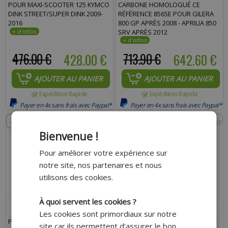
POUR MAXI-SCOOTER 125 KYMCO
CARBONE HOMOLOGUÉ CE
DINK STREET/SUPER DINK 2009-
RÉFÉRENCE 8565E POUR GILERA
2016
800 GP APRÈS 2008 - APRILIA 850
SRV APRÈS 2012
476.00 €
428.00 €
713.90 €
642.60 €
AJOUTER AU PANIER
AJOUTER AU PANIER
Expédition Rapide
Expédition Rapide
Payer en 4x sans frais avec Paypal*
Payer en 4x sans frais avec Paypal*
- 10%
- 10%
Bienvenue !
Pour améliorer votre expérience sur
notre site, nos partenaires et nous
utilisons des cookies.
À quoi servent les cookies ?
LEOVINCE
LEOVINCE
Les cookies sont primordiaux sur notre
POT MAXI-SCOOTER LEOVINCE
POT MAXI-SCOOTER LEOVINCE
site car ils permettent d’assurer le bon