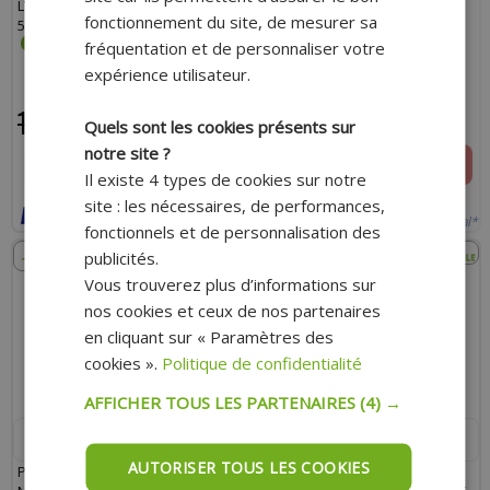
LV12 BLACK CATALYSEE YAMAHA
NERO 125 XMAX 2018 -> 2020
fonctionnement du site, de mesurer sa
560 TMAX APRÈS 2020
fréquentation et de personnaliser votre
expérience utilisateur.
1 492.00 €
1 342.80 €
598.00 €
538.20 €
Quels sont les cookies présents sur
notre site ?
AJOUTER AU PANIER
RUPTURE
Il existe 4 types de cookies sur notre
Expédition Rapide
Indisponible actuellement
site : les nécessaires, de performances,
Payer en 4x sans frais avec Paypal*
Payer en 4x sans frais avec Paypal*
fonctionnels et de personnalisation des
- 10%
- 10%
publicités.
Vous trouverez plus d’informations sur
nos cookies et ceux de nos partenaires
en cliquant sur « Paramètres des
cookies ».
Politique de confidentialité
AFFICHER TOUS LES PARTENAIRES
(4) →
LEOVINCE
LEOVINCE
AUTORISER TOUS LES COOKIES
POT MAXI-SCOOTER LEOVINCE
POT MAXI-SCOOTER LEOVINCE