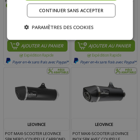
NERO 125 XMAX APRÈS 2021
NERO ADAPT. 530 YAMAHA TMAX
2012-2016
CONTINUER SANS ACCEPTER
PARAMÈTRES DES COOKIES
598.00 €
538.20 €
1 098.00 €
988.20 €
AJOUTER AU PANIER
AJOUTER AU PANIER
Expédition Rapide
Expédition Rapide
Payer en 4x sans frais avec Paypal*
Payer en 4x sans frais avec Paypal*
LEOVINCE
LEOVINCE
POT MAXI-SCOOTER LEOVINCE
POT MAXI-SCOOTER LEOVINCE
SBK NERO (COUPELLE CARBONE)
INOX SBK AVEC COUPELLE