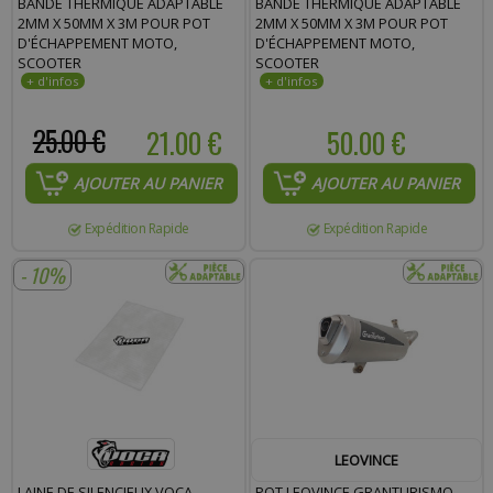
BANDE THERMIQUE ADAPTABLE
BANDE THERMIQUE ADAPTABLE
2MM X 50MM X 3M POUR POT
2MM X 50MM X 3M POUR POT
Commentaire :
D'ÉCHAPPEMENT MOTO,
D'ÉCHAPPEMENT MOTO,
SCOOTER
SCOOTER
25.00 €
21.00 €
50.00 €
AJOUTER AU PANIER
AJOUTER AU PANIER
Expédition Rapide
Expédition Rapide
- 10%
LEOVINCE
LAINE DE SILENCIEUX VOCA
POT LEOVINCE GRANTURISMO