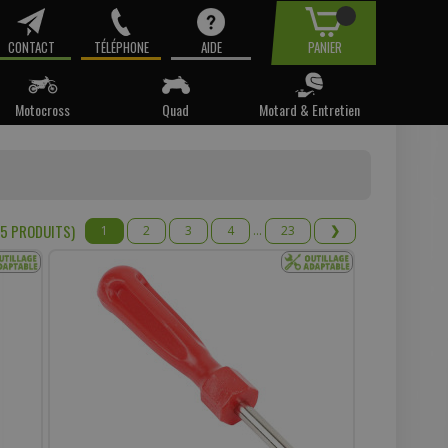
CONTACT
TÉLÉPHONE
AIDE
PANIER
Motocross
Quad
Motard & Entretien
tre email.
t pas
75 PRODUIT
S
)
1
2
3
4
...
23
❯