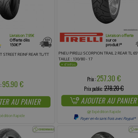
Livraison 7.95€
Livraison offerte
Offerte dès
sur ce
150€ !*
produit !*
PNEU PIRELLI SCORPION TRAIL 2 REAR TL 65
T STREET REINF REAR TL/TT
TAILLE : 130/80 - 17
257.30 €
Prix :
95.90 €
 :
278.20 €
Prix public:
AJOUTER AU PANIER
TER AU PANIER
Expédition Rapide
pédition Rapide
Payer en 4x sans frais avec Paypal*