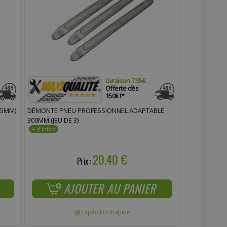
Livraison 7.95€
Offerte dès
150€ !*
65MM)
DÉMONTE PNEU PROFESSIONNEL ADAPTABLE
300MM (JEU DE 3)
20.40 €
Prix :
AJOUTER AU PANIER
Expédition Rapide