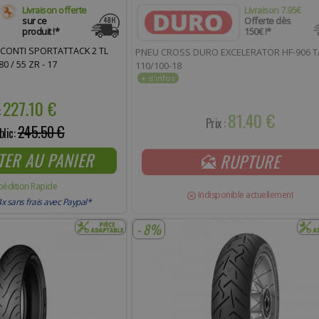
Livraison offerte
Livraison 7.95€
sur ce
Offerte dès
produit !*
150€ !*
CONTI SPORTATTACK 2 TL
PNEU CROSS DURO EXCELERATOR HF-906 TAI
0 / 55 ZR - 17
110/100-18
227.10 €
:
81.40 €
Prix :
245.50 €
blic:
TER AU PANIER
RUPTURE
pédition Rapide
Indisponible actuellement
x sans frais avec Paypal*
- 8%