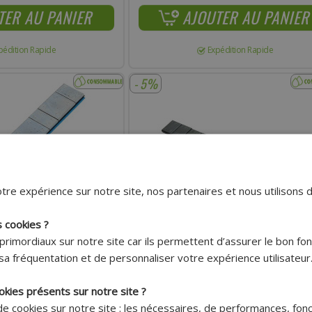
TER AU PANIER
AJOUTER AU PANIER
pédition Rapide
Expédition Rapide
- 5%
tre expérience sur notre site, nos partenaires et nous utilisons 
s cookies ?
primordiaux sur notre site car ils permettent d’assurer le bon f
Livraison 7.95€
Livraison 7.95€
sa fréquentation et de personnaliser votre expérience utilisateur
Offerte dès
Offerte dès
150€ !*
150€ !*
okies présents sur notre site ?
GE DE ROUES ADHÉSIFS
MASSES D'ÉQUILIBRAGE DE ROUES ADHÉSI
4X10G ÉPAISSEUR 3,8MM
ADAPTABLE 12X5G ÉPAISSEUR 3,8MM BOITE
 de cookies sur notre site : les nécessaires, de performances, fon