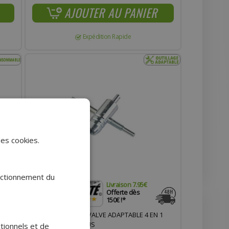
AJOUTER AU PANIER
Expédition Rapide
des cookies.
onctionnement du
Livraison 7.95€
.
Offerte dès
150€ !*
FS
OUTIL RÉPARATION VALVE ADAPTABLE 4 EN 1
 DE
AVEC DÉMONTE OBUS
ctionnels et de