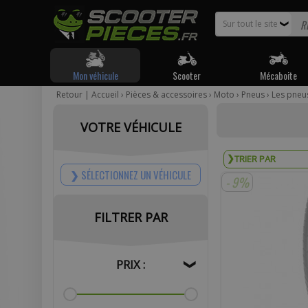
Sur tout le site
❯
Mon véhicule
Scooter
Mécaboite
Retour
|
Accueil
›
Pièces & accessoires
›
Moto
›
Pneus
›
Les pneu
Pour être
VOTRE VÉHICULE
Votr
SÉLECTIONNEZ UN VÉHICULE
- 9%
FILTRER PAR
Com
PRIX :
❯