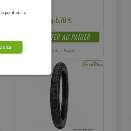
liquant sur «
5.70 €
Prix :
AJOUTER AU PANIER
OKIES
Expédition Rapide
- 9%