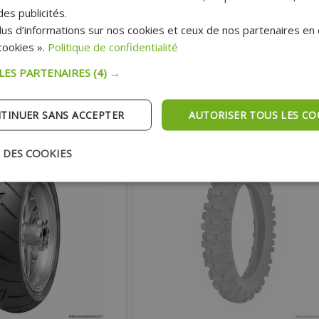
S)
100 BARETTES
es publicités.
us d’informations sur nos cookies et ceux de nos partenaires en c
126.20 €
115.70 €
:
Prix :
ookies ».
Politique de confidentialité
135.90 €
121.80 €
blic:
Prix public:
 LES PARTENAIRES
(4) →
TER AU PANIER
AJOUTER AU PANIER
TINUER SANS ACCEPTER
AUTORISER TOUS LES CO
pédition Rapide
Expédition Rapide
x sans frais avec Paypal*
Payer en 4x sans frais avec Paypal*
 DES COOKIES