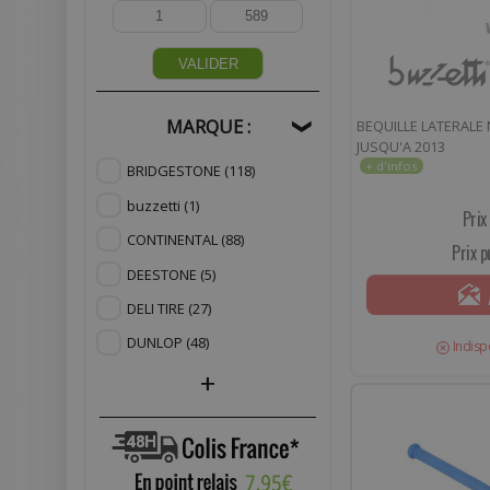
VALIDER
MARQUE :
BEQUILLE LATERALE 
❯
JUSQU'A 2013
BRIDGESTONE
(118)
buzzetti
(1)
Prix
CONTINENTAL
(88)
Prix p
DEESTONE
(5)
DELI TIRE
(27)
DUNLOP
(48)
Indisp
+