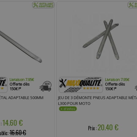
Livraison 7.95€
Livraison 7.95€
Offerte dès
Offerte dès
150€ !*
150€ !*
TAL ADAPTABLE 500MM
JEU DE 3 DÉMONTE PNEUS ADAPTABLE MÉT
L300 POUR MOTO
14.60 €
 :
20.40 €
Prix :
16.60 €
ublic: