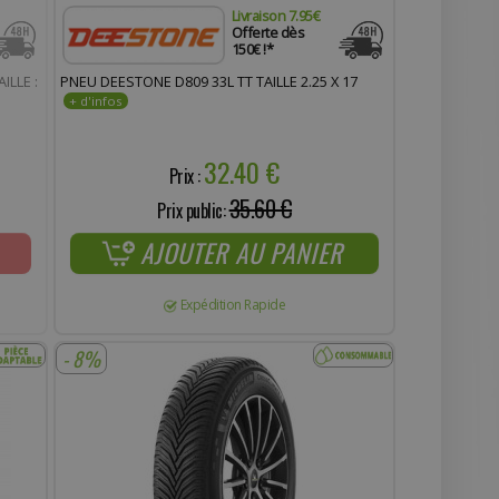
Livraison 7.95€
Offerte dès
150€ !*
LLE :
PNEU DEESTONE D809 33L TT TAILLE 2.25 X 17
32.40 €
Prix :
35.60 €
Prix public:
AJOUTER AU PANIER
Expédition Rapide
- 8%