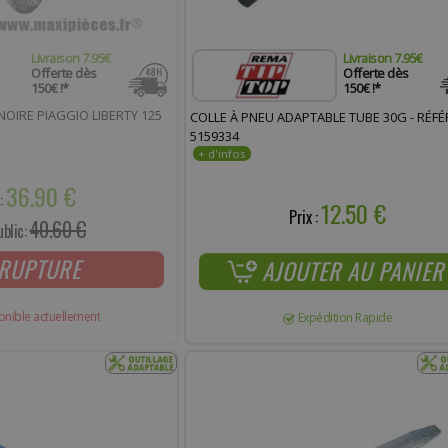
Livraison 7.95€
Livraison 7.95€
Offerte dès
Offerte dès
150€ !*
150€ !*
NOIRE PIAGGIO LIBERTY 125
COLLE À PNEU ADAPTABLE TUBE 30G - RÉF
5159334
36.90 €
 :
12.50 €
Prix :
40.60 €
ublic:
RUPTURE
AJOUTER AU PANIER
onible actuellement
Expédition Rapide