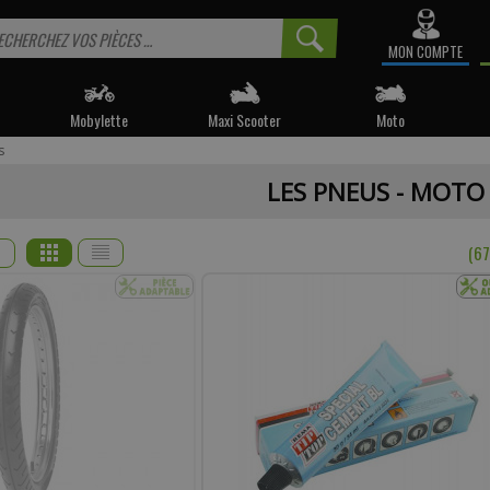
MON COMPTE
Mobylette
Maxi Scooter
Moto
s
 informé sur la disponibilité du produit, veuillez indiquer vo
LES PNEUS - MOTO
e produit appartient à notre déstockage ? Il ne sera malheureusemen
réapprovisionné si celui-ci est victime de son succès.
(6
* Email :
Téléphone :
mentaire :