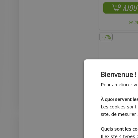
AJOU
Ex
- 7%
Bienvenue !
Pour améliorer vo
À quoi servent le
Les cookies sont 
site, de mesurer 
Quels sont les co
MASSE D'ÉQUILIBRA
ADAPTABLE 4X5G + 
Il existe 4 types