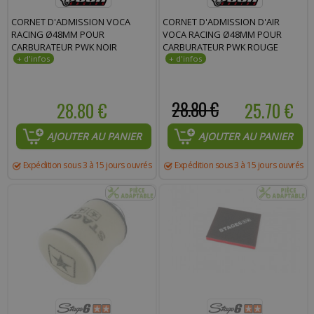
Commentaire :
CORNET D'ADMISSION VOCA
CORNET D'ADMISSION D'AIR
RACING Ø48MM POUR
VOCA RACING Ø48MM POUR
CARBURATEUR PWK NOIR
CARBURATEUR PWK ROUGE
28.80 €
28.80 €
25.70 €
AJOUTER AU PANIER
AJOUTER AU PANIER
Expédition sous 3 à 15 jours ouvrés
Expédition sous 3 à 15 jours ouvrés