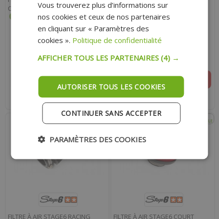
Vous trouverez plus d’informations sur
OVALE 70MM NOIR
ROND D.28 - 55MM BLANC
nos cookies et ceux de nos partenaires
en cliquant sur « Paramètres des
cookies ».
Politique de confidentialité
54.90 €
53.30 €
AFFICHER TOUS LES PARTENAIRES
(4) →
RUPTURE
RUPTURE
AUTORISER TOUS LES COOKIES
Indisponible actuellement
Indisponible actuellement
CONTINUER SANS ACCEPTER
PARAMÈTRES DES COOKIES
FILTRE À AIR STAGE6 RACING
FILTRE À AIR STAGE6 COURT