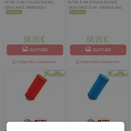
FILTRE À AIR STAGE6 RACING
FILTRE À AIR STAGE6 RACING
DRAG RACE 49MM BLEU
DRAG RACE D.44 - 49MM BLANC
58.20 €
58.20 €
RUPTURE
RUPTURE
Indisponible actuellement
Indisponible actuellement