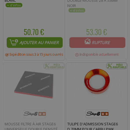
BLANC
DOUBLE-MOUSSE 28 À 55MM
NOIR
50.70 €
53.30 €
AJOUTER AU PANIER
RUPTURE
Expédition sous 3 à 15 jours ouvrés
Indisponible actuellement
MOUSSE FILTRE À AIR STAGE6
TULIPE D'ADMISSION STAGE6
UNIVERSELLE DOUBLE DENSITÉ
D.70MM POUR CARBU PWK