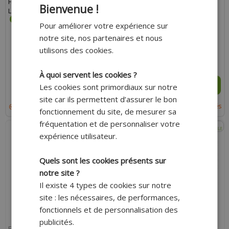
FILTRE À AIR STAGE6 RACING
FILTRE À AIR STAGE6 RACING
Bienvenue !
LONG ROUGE D.35MM
LONG D.35MM BLEU
Pour améliorer votre expérience sur
notre site, nos partenaires et nous
utilisons des cookies.
32.50 €
32.50 €
À quoi servent les cookies ?
AJOUTER AU PANIER
AJOUTER AU PANIER
Les cookies sont primordiaux sur notre
site car ils permettent d’assurer le bon
Expédition sous 3 à 15 jours ouvrés
Expédition sous 3 à 15 jours ouvrés
fonctionnement du site, de mesurer sa
fréquentation et de personnaliser votre
expérience utilisateur.
Quels sont les cookies présents sur
notre site ?
Il existe 4 types de cookies sur notre
site : les nécessaires, de performances,
fonctionnels et de personnalisation des
publicités.
FILTRE À AIR STAGE6 RACING
FILTRE À AIR STAGE6 RACING