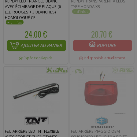
REPLAY LED TRIANGLE BLANC
REPLAY TRANSPARENT À LEDS
AVEC ÉCLAIRAGE DE PLAQUE (6
TYPE HONDA XR
LED ROUGES + 3 BLANCHES)
HOMOLOGUÉ CE
24.00 €
20.70 €
AJOUTER AU PANIER
RUPTURE
Expédition Rapide
Indisponible actuellement
- 6%
FEU ARRIÈRE LED TNT FLEXIBLE
FEU ARRIÈRE PIAGGIO OEM
AVEC STOP ET CLIGNOTANTS
00H01006321 POUR 50 À BOITE