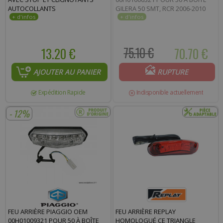
AUTOCOLLANTS
GILERA 50 SMT, RCR 2006-2010
13.20 €
75.10 €
70.70 €
AJOUTER AU PANIER
RUPTURE
Expédition Rapide
Indisponible actuellement
- 12%
FEU ARRIÈRE PIAGGIO OEM
FEU ARRIÈRE REPLAY
00H01009321 POUR 50 À BOÎTE
HOMOLOGUÉ CE TRIANGLE