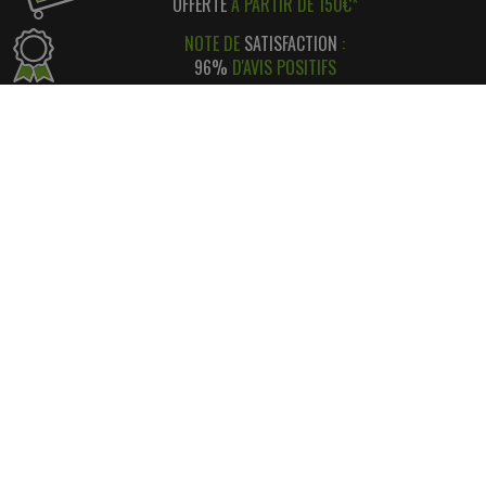
OFFERTE
À PARTIR DE 150€*
NOTE DE
SATISFACTION
:
96%
D'AVIS POSITIFS
RÉGLEMENT SIMPLE
ET
SÉCURISÉ
*
SATISFAIT OU REMBOURSÉ
AVEC RETOUR FACILE ! *
INFORMATIONS
CONTACT
INFORMATIONS LÉGALES
LIVRAISON & RETOUR
NOS PARTENAIRES