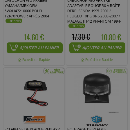
CABOCHON FEU ARRIÈRE
CABOCHON FEU ARRIÈRE
YAMAHA/MBK OEM
ADAPTABLE ROUGE 50 À BOÎTE
5WXH47210000 POUR
DERBI SENDA 1995-2001 /
TZR/XPOWER APRÈS 2004
PEUGEOT XP6, XR6 2003-2007 /
MALAGUTI F12 PHANTOM 1994-
1998 / GILERA GSM APRÈS 1995 /
BULTACO ASTRO / DUCATI
14.60 €
17.30 €
10.80 €
MONSTER
AJOUTER AU PANIER
AJOUTER AU PANIER
Expédition Rapide
Expédition Rapide
ECLAIRAGE DE PLAQUE REPLAY 4
ECLAIRAGE DE PLAQUE