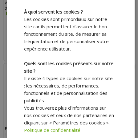
APRÈS 2002, GILERA SMT, RCR
POUR BETA 50 RR APRÈS 2018 /
2000-2007
DERBI 50 GPR APRÈS 2010, 125
À quoi servent les cookies ?
GPR APRÈS 2011
Les cookies sont primordiaux sur notre
site car ils permettent d’assurer le bon
22.10 €
28.80 €
fonctionnement du site, de mesurer sa
fréquentation et de personnaliser votre
AJOUTER AU PANIER
AJOUTER AU PANIER
expérience utilisateur.
Expédition Rapide
Expédition Rapide
Quels sont les cookies présents sur notre
site ?
Il existe 4 types de cookies sur notre site
: les nécessaires, de performances,
fonctionnels et de personnalisation des
publicités.
Vous trouverez plus d’informations sur
nos cookies et ceux de nos partenaires en
cliquant sur « Paramètres des cookies ».
FEU ARRIÈRE REPLAY OVALE
FEU ARRIÈRE REPLAY ROND ACIER
Politique de confidentialité
TRANSPARENT AVEC STOP (19
ROUGE/NOIR À LEDS AVEC STOP