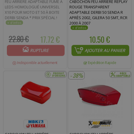
FEU ARRIÈRE ADAPTABLE FUMÉ À
CABOCHON FEU ARRIÈRE REPLAY
Commentaire :
LEDS HOMOLOGUÉ UNIVERSEL
ROUGE TRANSPARENT
X10 POUR MOTO ET 50 À BOITE
ADAPTABLE DERBI 50 SENDA R
DERBI SENDA * PRIX SPÉCIAL !
APRÈS 2002, GILERA 50 SMT, RCR
2000 À 2007
22.80 €
17.72 €
10.50 €
RUPTURE
AJOUTER AU PANIER
Indisponible actuellement
Expédition Rapide
- 38%