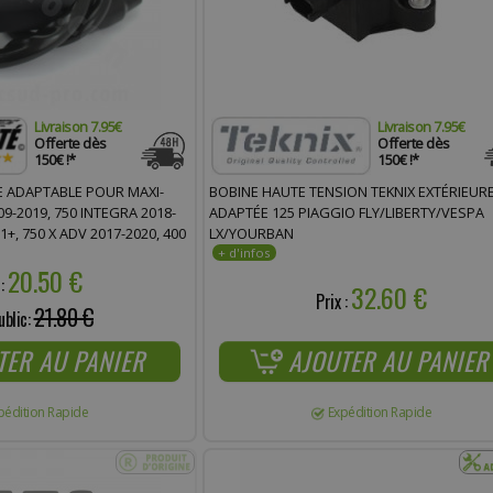
Livraison 7.95€
Livraison 7.95€
Offerte dès
Offerte dès
150€ !*
150€ !*
 ADAPTABLE POUR MAXI-
BOBINE HAUTE TENSION TEKNIX EXTÉRIEUR
9-2019, 750 INTEGRA 2018-
ADAPTÉE 125 PIAGGIO FLY/LIBERTY/VESPA
1+, 750 X ADV 2017-2020, 400
LX/YOURBAN
20.50 €
 :
32.60 €
Prix :
21.80 €
ublic:
TER AU PANIER
AJOUTER AU PANIER
pédition Rapide
Expédition Rapide