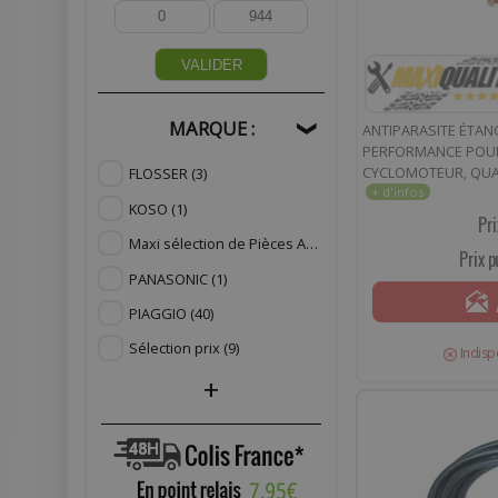
VALIDER
MARQUE :
ANTIPARASITE ÉTAN
❯
PERFORMANCE POUR
CYCLOMOTEUR, QUAD
FLOSSER
(3)
PRIX SPÉCIAL !
KOSO
(1)
Pri
Maxi sélection de Pièces Adaptables
(153)
Prix p
PANASONIC
(1)
PIAGGIO
(40)
Sélection prix
(9)
Indisp
+