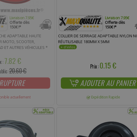
Livraison 7.95€
Livraison 7.95€
Offerte dès
Offerte dès
150€ !*
150€ !*
CHE ADAPTABLE HAUTE
COLLIER DE SERRAGE ADAPTABLE NYLON N
 MOTO, SCOOTER,
RÉUTILISABLE 180MM X 5MM
 ET AUTRES VÉHICULES *
7.82 €
x :
0.15 €
Prix :
20.60 €
ublic:
RUPTURE
AJOUTER AU PANIER
onible actuellement
Expédition Rapide