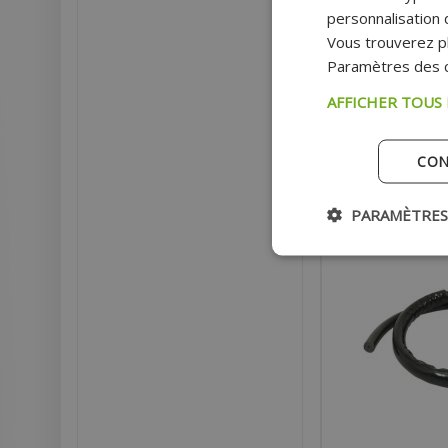
CYCLOMOTEUR
personnalisation d
Vous trouverez pl
Paramètres des c
Prix
AFFICHER TOUS
AJOU
CON
Ex
PARAMÈTRES
- 16%