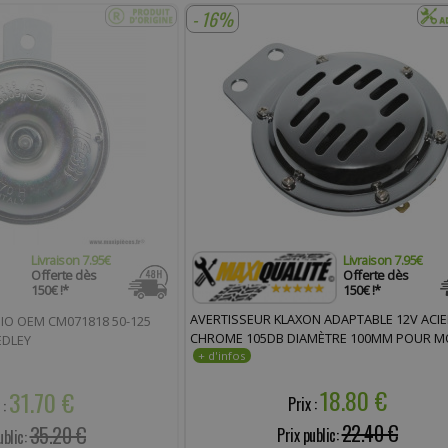
- 16%
Livraison 7.95€
Livraison 7.95€
Offerte dès
Offerte dès
150€ !*
150€ !*
AVERTISSEUR KLAXON ADAPTABLE 12V ACIE
IO OEM CM071818 50-125
CHROME 105DB DIAMÈTRE 100MM POUR 
EDLEY
18.80 €
31.70 €
Prix :
 :
22.40 €
35.20 €
Prix public:
ublic: