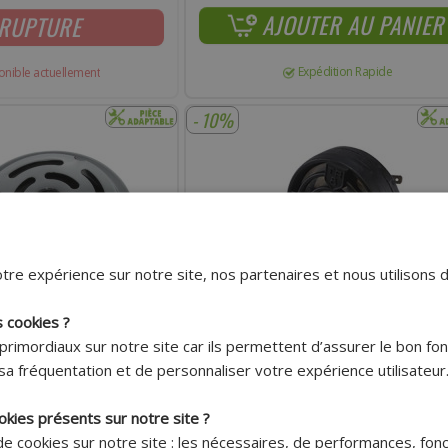
AJOUTER AU PANIER
RUPTURE
Expédition Rapide
onible actuellement
- 10%
tre expérience sur notre site, nos partenaires et nous utilisons 
s cookies ?
primordiaux sur notre site car ils permettent d’assurer le bon f
Livraison 7.95€
Livraison 7.95€
sa fréquentation et de personnaliser votre expérience utilisateur
Offerte dès
Offerte dès
150€ !*
150€ !*
okies présents sur notre site ?
N ADAPTABLE 6 VOLTS ACIER
AVERTISSEUR KLAXON ADAPTABLE 6V 10W 
MÈTRE 70MM POUR
POUR CYCLOMOTEUR PEUGEOT 103
 de cookies sur notre site : les nécessaires, de performances, fon