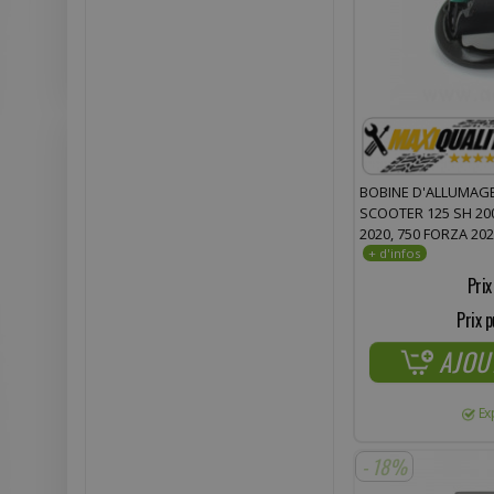
BOBINE D'ALLUMAGE
SCOOTER 125 SH 200
2020, 750 FORZA 202
XMAX (2 COSSES)
Prix
Prix p
AJOU
Ex
- 18%