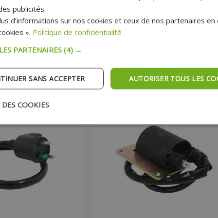
es publicités.
us d’informations sur nos cookies et ceux de nos partenaires en c
13.70 €
Prix :
12.80 €
ookies ».
Politique de confidentialité
 :
15.30 €
Prix public:
 LES PARTENAIRES
(4) →
TER AU PANIER
AJOUTER AU PANIER
TINUER SANS ACCEPTER
AUTORISER TOUS LES CO
pédition Rapide
Expédition Rapide
 DES COOKIES