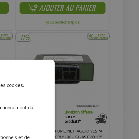
AJOUTER AU PANIER
Expédition Rapide
- 11%
des cookies.
onctionnement du
Livraison offerte
.
sur ce
produit !*
TR8
BLOC BOITIER CDI ACI ORIGINE PIAGGIO VESPA
ctionnels et de
GRANTURISMO - BEVERLY - X8 - X9 - X9 EVO 125