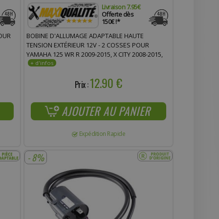
Livraison 7.95€
Offerte dès
150€ !*
POUR
BOBINE D'ALLUMAGE ADAPTABLE HAUTE
TENSION EXTÉRIEUR 12V - 2 COSSES POUR
YAMAHA 125 WR R 2009-2015, X CITY 2008-2015,
YBR 2007-2015, XMAX 2006-2016, YZF R 2008-2015,
N-MAX 2015-2022
12.90 €
Prix :
AJOUTER AU PANIER
Expédition Rapide
- 8%