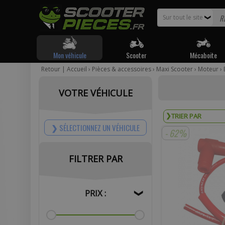
Sur tout le site
❯
Mon véhicule
Scooter
Mécaboite
Retour
|
Accueil
›
Pièces & accessoires
›
Maxi Scooter
›
Moteur
›
Pour être
VOTRE VÉHICULE
Votr
SÉLECTIONNEZ UN VÉHICULE
- 62%
FILTRER PAR
Com
PRIX :
❯