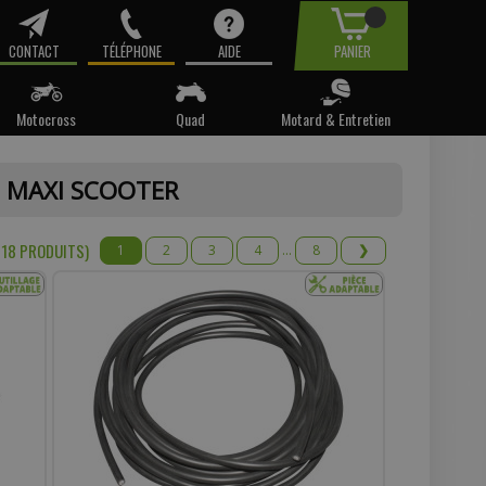
CONTACT
TÉLÉPHONE
AIDE
PANIER
Motocross
Quad
Motard & Entretien
tre email.
- MAXI SCOOTER
t pas
218 PRODUIT
S
)
1
2
3
4
...
8
❯