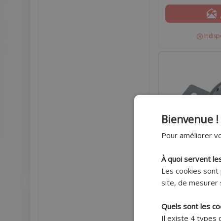
Indisp
Bienvenue !
Pour améliorer vo
À quoi servent le
Les cookies sont 
site, de mesurer 
Quels sont les co
AVERTISSEUR KLAXO
CHROME 100DB DIA
Il existe 4 types