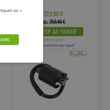
liquant sur «
223.50 €
Prix :
250.40 €
Prix public:
AJOUTER AU PANIER
OKIES
Expédition Rapide
Payer en 4x sans frais avec Paypal*