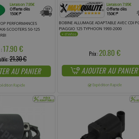
Livraison 7.95€
Livraison 7.95€
Offerte dès
Offerte dès
150€ !*
150€ !*
BOBINE ALLUMAGE ADAPTABLE AVEC CDI 
TOP PERFORMANCES
PIAGGIO 125 TYPHOON 1993-2000
XI-SCOOTERS 50-125
RBI
17.90 €
 :
20.80 €
Prix :
21.30 €
ublic:
AJOUTER AU PANIER
TER AU PANIER
Expédition Rapide
pédition Rapide