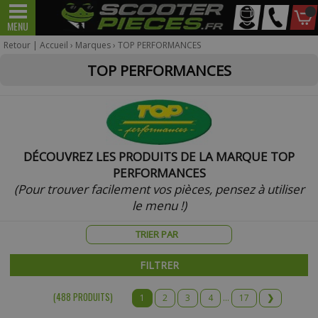
Mon
MENU
Scooter
Mécaboite
véhicule
Retour
|
Accueil
›
Marques
› TOP PERFORMANCES
TOP PERFORMANCES
Pour être informé sur la disponibilité du produit,
veuillez indiquer votre email.
Votre produit appartient à notre déstockage ? Il ne sera
DÉCOUVREZ LES PRODUITS DE LA MARQUE TOP
malheureusement pas réapprovisionné si celui-ci est victime
PERFORMANCES
de son succès.
(Pour trouver facilement vos pièces, pensez à utiliser
le menu !)
* Email :
FILTRER
Téléphone :
(488 PRODUIT
S
)
1
2
3
4
...
17
❯