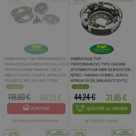
EMBRAYAGE TOP PERFORMANCES
EMBRAYAGE TOP
NOIX+DISQUES+RESSORT+FLASQUE
PERFORMANCES TYPE ORIGINE
PRESSION AM6 YAMAHA TZR DT
Ø107MM POUR MBK 50 BOOSTER,
MBK X-POWER X-LIMITE APRILIA RS
NITRO, YAMAHA 50 BWS, AEROX,
PEUGEOT XPS XP6 XR6 * PRIX
APRILIA 50 SR, MALAGUTI 50 F12
SPÉCIAL !
118.80 €
69.29 €
44.24 €
31.95 €
RUPTURE
AJOUTER AU PANIER
Indisponible actuellement
Expédition Rapide
- 41%
- 28%