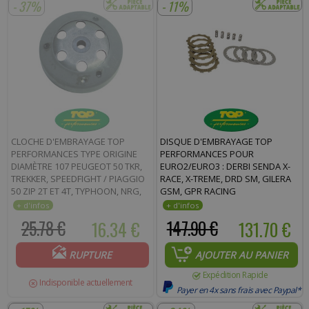
- 37%
- 11%
CLOCHE D'EMBRAYAGE TOP
DISQUE D'EMBRAYAGE TOP
PERFORMANCES TYPE ORIGINE
PERFORMANCES POUR
DIAMÈTRE 107 PEUGEOT 50 TKR,
EURO2/EURO3 : DERBI SENDA X-
TREKKER, SPEEDFIGHT / PIAGGIO
RACE, X-TREME, DRD SM, GILERA
50 ZIP 2T ET 4T, TYPHOON, NRG,
GSM, GPR RACING
FLY 2T ET 4T, VESPA LX 2T ET 4T
25.78 €
16.34 €
147.90 €
131.70 €
RUPTURE
AJOUTER AU PANIER
Expédition Rapide
Indisponible actuellement
Payer en 4x sans frais avec Paypal*