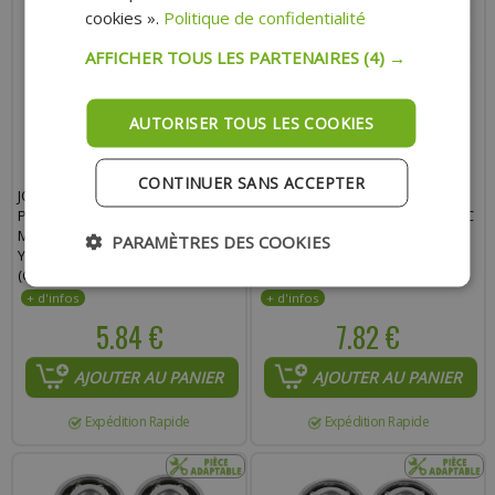
cookies ».
Politique de confidentialité
AFFICHER TOUS LES PARTENAIRES
(4) →
AUTORISER TOUS LES COOKIES
CONTINUER SANS ACCEPTER
JOINT HAUT MOTEUR TOP
JOINT KIT HAUT MOTEUR TOP
PERFORMANCES FONTE POUR
PERFORMANCES POCHETTE 50CC
MBK 50 BOOSTER, STUNT,
2T POUR AM6 : RS, RX, MX, TZR,
PARAMÈTRES DES COOKIES
YAMAHA 50 BWS, SLIDER
DTR, DTX, XP6, XPS, X-LIMIT
(CULASSE TOP PERFORMANCES)
POWER, BETA RR, SM, MRX, RS2,
(POCHÈTE)
SMX, SPIKE, HRD
5.84 €
7.82 €
AJOUTER AU PANIER
AJOUTER AU PANIER
Expédition Rapide
Expédition Rapide