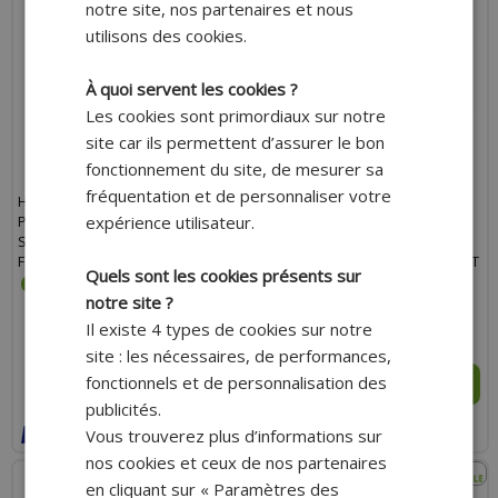
notre site, nos partenaires et nous
utilisons des cookies.
À quoi servent les cookies ?
Les cookies sont primordiaux sur notre
site car ils permettent d’assurer le bon
fonctionnement du site, de mesurer sa
fréquentation et de personnaliser votre
HAUT MOTEUR TOP
JOINT HAUT MOTEUR TOP
expérience utilisateur.
PERFORMANCES FONTE POUR
PERFORMANCES FONTE 50CC
SCOOTER OVETTO, NEOS, SR50,
EURO 3 POUR DERBI 50 SENDA
F12, BIG MAX, MACH G
2006+, GPR 2006+, GILERA 50 SMT
Quels sont les cookies présents sur
2006+, RCR 2006+
notre site ?
Il existe 4 types de cookies sur notre
197.10 €
134.54 €
17.75 €
9.70 €
site : les nécessaires, de performances,
fonctionnels et de personnalisation des
AJOUTER AU PANIER
AJOUTER AU PANIER
publicités.
Expédition Rapide
Expédition Rapide
Vous trouverez plus d’informations sur
Payer en 4x sans frais avec Paypal*
nos cookies et ceux de nos partenaires
en cliquant sur « Paramètres des