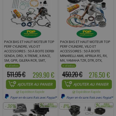
PACK BAS ET HAUT MOTEUR TOP
PACK BAS ET HAUT MOTEUR TOP
PERF CYLINDRE, VILO ET
PERF CYLINDRE, VILO ET
ACCESSOIRES : 50 À BOITE DERBI
ACCESSOIRES : 50 À BOITE
SENDA, DRD, X-TREME, X-RACE,
MINARELLI AM6, APRILIA RS, RX,
SM, GPR, GILERA RCR, SMT,
MX, YAMAHA TZR, DTR, DTX,
APRILIA RS, RX, SX EURO 3
PEUGEOT XP6, XPS, BETA RR
511.95 €
299.90 €
450.20 €
276.50 €
AJOUTER AU PANIER
AJOUTER AU PANIER
Expédition Rapide
Expédition Rapide
Payer en 4x sans frais avec Paypal*
Payer en 4x sans frais avec Paypal*
- 36%
- 8%