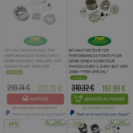
KIT HAUT MOTEUR 50CC TOP
KIT HAUT MOTEUR TOP
PERFORMANCES FONTE EURO 2
PERFORMANCES FONTE POUR
DERBI 50 SENDA 1996-2005, GPR-
DERBI SENDA 50 (MOTEUR
GILERA 50 SMT 2000-2005
PIAGGIO EURO 3, EURO 4) ET GPR
2006+ * PRIX SPÉCIAL !
299.74 €
222.75 €
310.32 €
197.99 €
RUPTURE
AJOUTER AU PANIER
Indisponible actuellement
Expédition Rapide
Payer en 4x sans frais avec Paypal*
Payer en 4x sans frais avec Paypal*
- 44%
- 25%