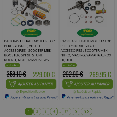
PACK BAS ET HAUT MOTEUR TOP
PACK BAS ET HAUT MOTEUR TOP
PERF CYLINDRE, VILO ET
PERF CYLINDRE, VILO ET
ACCESSOIRES : SCOOTER MBK
ACCESSOIRES : SCOOTER MBK
BOOSTER, SPIRIT, STUNT,
NITRO, MACH-G, YAMAHA AEROX
ROCKET, NEXT, YAMAHA BWS,
LIQUIDE
SPY, NG, SLIDER
358.10 €
229.00 €
292.90 €
269.95 €
AJOUTER AU PANIER
AJOUTER AU PANIER
Expédition Rapide
Expédition Rapide
Payer en 4x sans frais avec Paypal*
Payer en 4x sans frais avec Paypal*
1
2
3
4
...
17
❯
❯❯