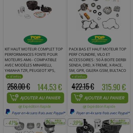
KIT HAUT MOTEUR COMPLET TOP
PACK BAS ET HAUT MOTEUR TOP
PERFORMANCES FONTE POUR
PERF CYLINDRE, VILO ET
MOTEURS AM6 - COMPATIBLE
ACCESSOIRES : 50 À BOITE DERBI
AVEC MODÈLES MINARELLI,
SENDA, DRD, X-TREME, X-RACE,
YAMAHA TZR, PEUGEOT XPS,
SM, GPR, GILERA GSM, BULTACO
RIEJU RS1, BETA RR.
ASTRO EURO 2
258.00 €
144.53 €
422.15 €
315.90 €
AJOUTER AU PANIER
AJOUTER AU PANIER
Expédition Rapide
Expédition Rapide
Payer en 4x sans frais avec Paypal*
Payer en 4x sans frais avec Paypal*
- 41%
- 39%