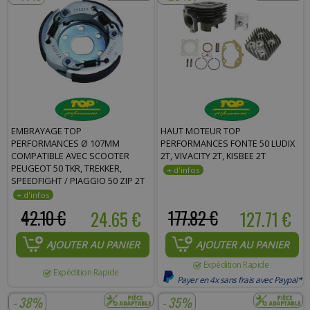
EMBRAYAGE TOP
HAUT MOTEUR TOP
PERFORMANCES Ø 107MM
PERFORMANCES FONTE 50 LUDIX
COMPATIBLE AVEC SCOOTER
2T, VIVACITY 2T, KISBEE 2T
PEUGEOT 50 TKR, TREKKER,
SPEEDFIGHT / PIAGGIO 50 ZIP 2T
ET 4T, TYPHOON, NRG, FLY 2T ET
4T, VESPA LX 2T ET 4T / GILERA 50
42.10 €
24.65 €
177.82 €
127.71 €
STALKER, RUNNER
AJOUTER AU PANIER
AJOUTER AU PANIER
Expédition Rapide
Expédition Rapide
Payer en 4x sans frais avec Paypal*
- 38%
- 35%