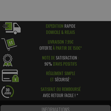
EXPEDITION
RAPIDE
DOMICILE & RELAIS
LIVRAISON 7.95€
OFFERTE
À PARTIR DE 150€*
NOTE DE
SATISFACTION
:
96%
D'AVIS POSITIFS
RÉGLEMENT SIMPLE
ET
SÉCURISÉ
*
SATISFAIT OU REMBOURSÉ
AVEC RETOUR FACILE ! *
INFORMATIONS