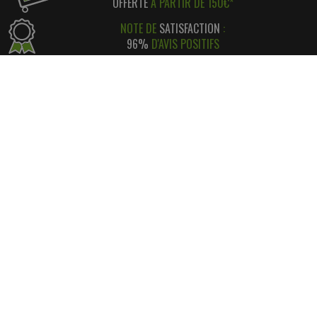
OFFERTE
À PARTIR DE 150€*
NOTE DE
SATISFACTION
:
96%
D'AVIS POSITIFS
RÉGLEMENT SIMPLE
ET
SÉCURISÉ
*
SATISFAIT OU REMBOURSÉ
AVEC RETOUR FACILE ! *
INFORMATIONS
CONTACT
INFORMATIONS LÉGALES
LIVRAISON & RETOUR
NOS PARTENAIRES