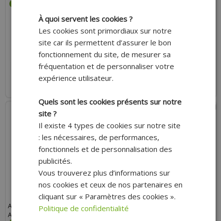
DIAMÈTRE 8 MM (VENDU PAR 10)
À quoi servent les cookies ?
Les cookies sont primordiaux sur notre
site car ils permettent d’assurer le bon
13.80 €
3.80 €
fonctionnement du site, de mesurer sa
fréquentation et de personnaliser votre
AJOUTER AU PANIER
AJOUTER AU PANIER
expérience utilisateur.
Expédition Rapide
Expédition Rapide
Quels sont les cookies présents sur notre
site ?
Il existe 4 types de cookies sur notre site
: les nécessaires, de performances,
fonctionnels et de personnalisation des
publicités.
Vous trouverez plus d’informations sur
nos cookies et ceux de nos partenaires en
cliquant sur « Paramètres des cookies ».
AIDE AU DÉMARRAGE GS27
AIMANT MAGNÉTIQUE
Politique de confidentialité
AÉROSOL 300ML
TÉLESCOPIQUE ADAPTABLE