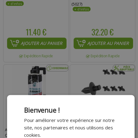
(5027)
11.40 €
32.20 €
AJOUTER AU PANIER
AJOUTER AU PANIER
Expédition Rapide
Expédition Rapide
Bienvenue !
Pour améliorer votre expérience sur notre
site, nos partenaires et nous utilisons des
AEROSOL-BOMBE ANTI-
AGRAFE DE CARROSSERIE
cookies.
CREVAISON ADAPTABLE (200ML)
ADAPTABLE PLASTIQUE NOIR