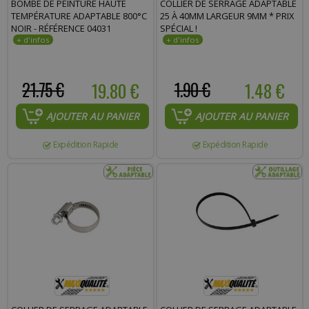
BOMBE DE PEINTURE HAUTE
COLLIER DE SERRAGE ADAPTABLE
Commentaire :
TEMPÉRATURE ADAPTABLE 800°C
25 À 40MM LARGEUR 9MM * PRIX
NOIR - RÉFÉRENCE 04031
SPÉCIAL !
21.75 €
19.80 €
1.90 €
1.48 €
AJOUTER AU PANIER
AJOUTER AU PANIER
Expédition Rapide
Expédition Rapide