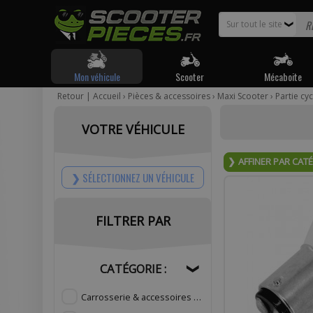
Sur tout le site
❯
Mon véhicule
Scooter
Mécaboite
Retour
|
Accueil
›
Pièces & accessoires
›
Maxi Scooter
›
Partie cyc
Pour être
VOTRE VÉHICULE
Votr
AFFINER PAR CAT
SÉLECTIONNEZ UN VÉHICULE
FILTRER PAR
Com
CATÉGORIE :
❯
Carrosserie & accessoires
(1640)