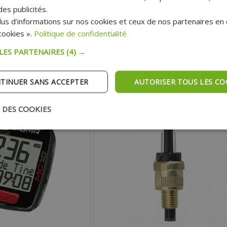
9MM POUR SCOOTER, MÉCABOITE, MOBYLE
es publicités.
MAXI SCOOTER, MOTO, QUAD
us d’informations sur nos cookies et ceux de nos partenaires en c
0.98 €
Prix :
0.15 €
ookies ».
Politique de confidentialité
x :
1.34 €
Prix public:
 LES PARTENAIRES
(4) →
TER AU PANIER
AJOUTER AU PANIER
TINUER SANS ACCEPTER
AUTORISER TOUS LES CO
pédition Rapide
Expédition Rapide
 DES COOKIES
- 47%