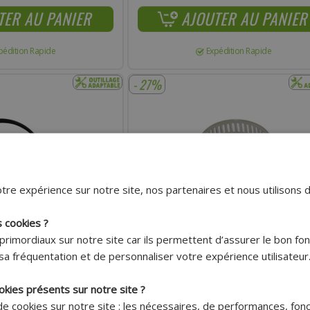
TER AU PANIER
AJOUTER AU PANIER
pédition Rapide
Expédition Rapide
- 27%
tre expérience sur notre site, nos partenaires et nous utilisons 
s cookies ?
primordiaux sur notre site car ils permettent d’assurer le bon f
Livraison 7.95€
Livraison 7.95€
sa fréquentation et de personnaliser votre expérience utilisateur
Offerte dès
Offerte dès
150€ !*
150€ !*
okies présents sur notre site ?
E ADAPTABLE NYLON NOIR
COLLIER DE SERRAGE ADAPTABLE OUVERT
 de cookies sur notre site : les nécessaires, de performances, fon
M X 5MM
MAX 26MM FERMETURE MAX 12MM LARGEU