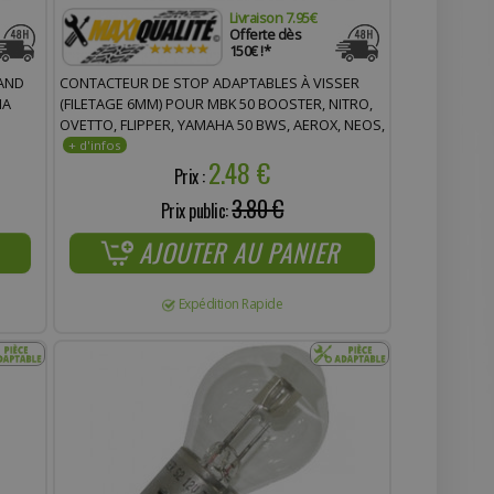
Livraison 7.95€
Offerte dès
150€ !*
AND
CONTACTEUR DE STOP ADAPTABLES À VISSER
HA
(FILETAGE 6MM) POUR MBK 50 BOOSTER, NITRO,
OVETTO, FLIPPER, YAMAHA 50 BWS, AEROX, NEOS,
BREEZE, 125 MAJESTY * PRIX SPÉCIAL !
2.48 €
Prix :
3.80 €
Prix public:
AJOUTER AU PANIER
Expédition Rapide