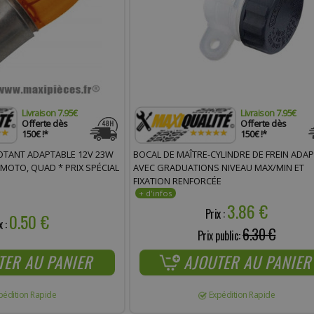
Livraison 7.95€
Livraison 7.95€
Offerte dès
Offerte dès
150€ !*
150€ !*
OTANT ADAPTABLE 12V 23W
BOCAL DE MAÎTRE-CYLINDRE DE FREIN ADA
 MOTO, QUAD * PRIX SPÉCIAL
AVEC GRADUATIONS NIVEAU MAX/MIN ET
FIXATION RENFORCÉE
3.86 €
Prix :
0.50 €
x :
6.30 €
Prix public:
TER AU PANIER
AJOUTER AU PANIER
pédition Rapide
Expédition Rapide