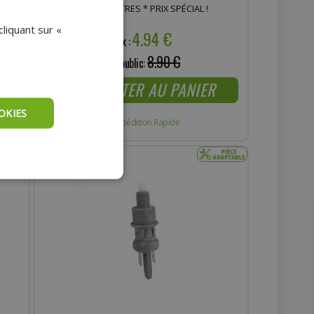
TTE,
QUAD, MOTO ET AUTRES * PRIX SPÉCIAL !
liquant sur «
4.94 €
Prix :
8.90 €
Prix public:
AJOUTER AU PANIER
OKIES
Expédition Rapide
- 35%