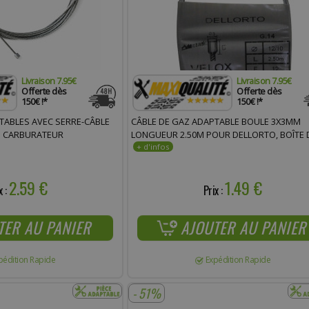
Livraison 7.95€
Livraison 7.95€
Offerte dès
Offerte dès
150€ !*
150€ !*
TABLES AVEC SERRE-CÂBLE
CÂBLE DE GAZ ADAPTABLE BOULE 3X3MM
E CARBURATEUR
LONGUEUR 2.50M POUR DELLORTO, BOÎTE 
2.59 €
1.49 €
x :
Prix :
TER AU PANIER
AJOUTER AU PANIER
pédition Rapide
Expédition Rapide
- 51%