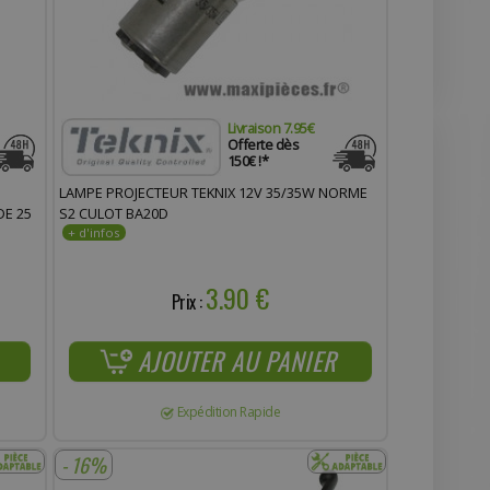
Livraison 7.95€
Offerte dès
150€ !*
LAMPE PROJECTEUR TEKNIX 12V 35/35W NORME
DE 25
S2 CULOT BA20D
3.90 €
Prix :
AJOUTER AU PANIER
Expédition Rapide
- 16%