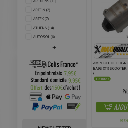
AREXONS
(10)
ARTEIN
(2)
ARTEK
(7)
ATHENA
(14)
AUTOSOL
(6)
+
AMPOULE DE CLIGN
BA9S (X1) SCOOTER,
!
Pri
AJOU
Ex