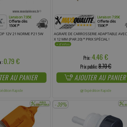
Livraison 7.95€
Livraison 7.95€
Offerte dès
Offerte dès
150€ !*
150€ !*
OP 12V 21 NORME P21 5W
AGRAFE DE CARROSSERIE ADAPTABLE AVEC 
X 12 MM (PAR 20) * PRIX SPÉCIAL !
4.46 €
Prix :
0.79 €
x :
8.70 €
Prix public:
TER AU PANIER
AJOUTER AU PANIER
pédition Rapide
Expédition Rapide
- 39%