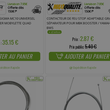
Livraison 7.95€
Livraison 7.95€
Offerte dès
Offerte dès
150€ !*
150€ !*
CONTACTEUR DE FEU STOP ADAPTABLE GR
SIGMA MC10 UNIVERSEL
SÉPARATEUR POUR MBK BOOSTER / YAMA
ER MOBYLETTE QUAD
BWS
2.87 €
Prix :
35.15 €
 :
5.40 €
Prix public:
AJOUTER AU PANIER
TER AU PANIER
Expédition Rapide
pédition Rapide