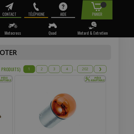
CONTACT
TÉLÉPHONE
AIDE
PANIER
Motocross
Quad
Motard & Entretien
tre email.
OOTER
t pas
 PRODUIT
S
)
1
2
3
4
...
202
❯