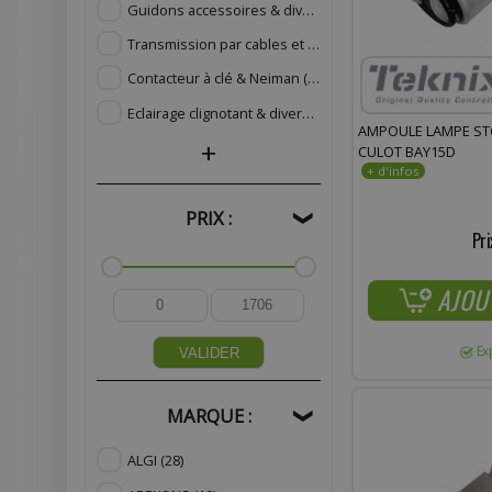
Guidons accessoires & divers
(1487)
Transmission par cables et gaines
(239)
Contacteur à clé & Neiman
(79)
Eclairage clignotant & divers
(915)
AMPOULE LAMPE ST
+
CULOT BAY15D
PRIX :
❯
Pri
AJOU
Ex
VALIDER
MARQUE :
❯
ALGI
(28)