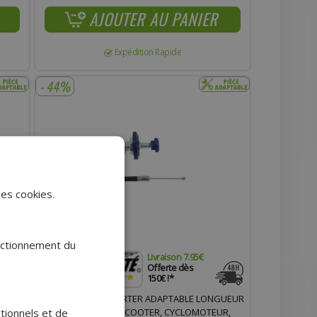
AJOUTER AU PANIER
Expédition Rapide
- 44%
des cookies.
onctionnement du
Livraison 7.95€
.
Offerte dès
150€ !*
URE
COMMANDE DE STARTER ADAPTABLE LONGUEUR
ctionnels et de
R
GAINE 46CM POUR SCOOTER, CYCLOMOTEUR,