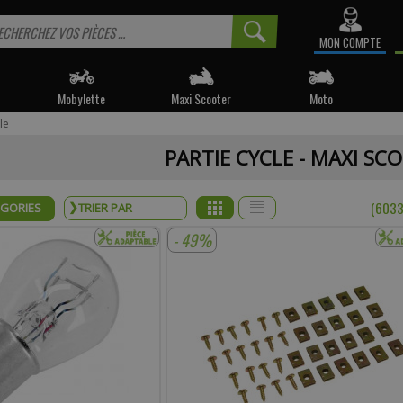
MON COMPTE
Mobylette
Maxi Scooter
Moto
le
 informé sur la disponibilité du produit, veuillez indiquer vo
PARTIE CYCLE - MAXI SC
e produit appartient à notre déstockage ? Il ne sera malheureusemen
réapprovisionné si celui-ci est victime de son succès.
(6033
ÉGORIES
* Email :
- 49%
Téléphone :
mentaire :