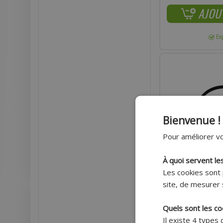
AJOU
Ex
Bienvenue !
Pour améliorer vo
À quoi servent le
Les cookies sont 
site, de mesurer 
Quels sont les co
COLLIER DE SERRAG
Il existe 4 types
RÉUTILISABLE 180M