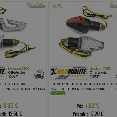
- 55%
Livraison 7.95€
Livraison 7.95€
Offerte dès
Offerte dès
150€ !*
150€ !*
BLE À LED NOIR
CLIGNOTANT HOMOLOGUÉ A LED ADAPTAB
ANG (VENDU PAR 2) * PRIX
BASE COURTE (VENDU PAR 2) * PRIX SPÉCIAL
8.90 €
7.82 €
x :
Prix :
13.50 €
17.20 €
ublic:
Prix public: