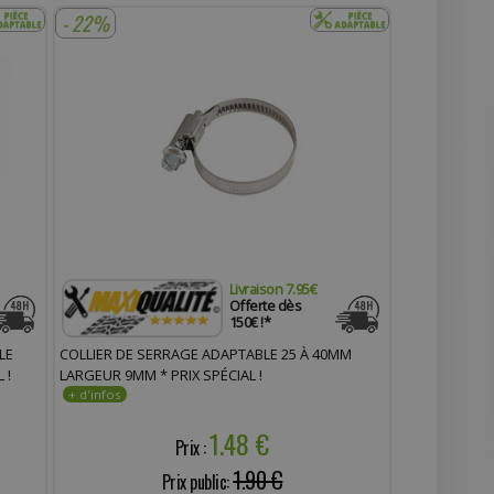
- 22%
Livraison 7.95€
Offerte dès
150€ !*
LE
COLLIER DE SERRAGE ADAPTABLE 25 À 40MM
 !
LARGEUR 9MM * PRIX SPÉCIAL !
1.48 €
Prix :
1.90 €
Prix public: