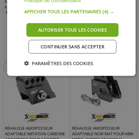
Politique de confidentialité
NITRO, OVETTO, YAMAHA AEROX,
4 POSITIONS POUR MBK 50
NEOS
BOOSTER APRÈS 2004, NITRO
AFFICHER TOUS LES PARTENAIRES
(4) →
25.50 €
18.90 €
29.30 €
26.00 €
AUTORISER TOUS LES COOKIES
AJOUTER AU PANIER
AJOUTER AU PANIER
CONTINUER SANS ACCEPTER
Expédition Rapide
Expédition Rapide
PARAMÈTRES DES COOKIES
- 20%
- 26%
RÉHAUSSE AMORTISSEUR
RÉHAUSSE AMORTISSEUR
ADAPTABLE IMITATION CARBONE
ADAPTABLE NOIR MAT POUR MBK