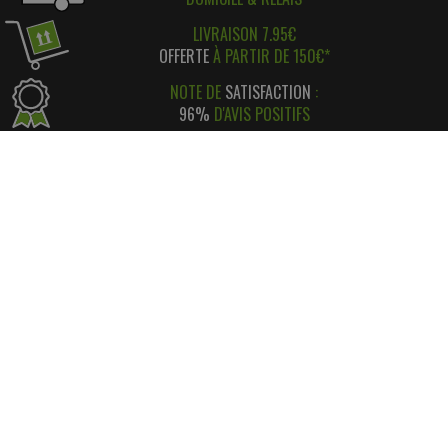
LIVRAISON 7.95€
OFFERTE
À PARTIR DE 150€*
NOTE DE
SATISFACTION
:
96%
D'AVIS POSITIFS
RÉGLEMENT SIMPLE
ET
SÉCURISÉ
*
SATISFAIT OU REMBOURSÉ
AVEC RETOUR FACILE ! *
INFORMATIONS
CONTACT
INFORMATIONS LÉGALES
LIVRAISON & RETOUR