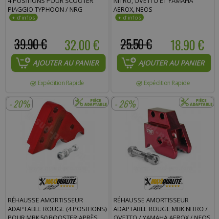
4 POSITIONS POUR SCOOTER
NITRO, OVETTO ET YAMAHA
PIAGGIO TYPHOON / NRG
AEROX, NEOS
39.90 €
32.00 €
25.50 €
18.90 €
AJOUTER AU PANIER
AJOUTER AU PANIER
Expédition Rapide
Expédition Rapide
- 20%
- 26%
RÉHAUSSE AMORTISSEUR
RÉHAUSSE AMORTISSEUR
ADAPTABLE ROUGE (4 POSITIONS)
ADAPTABLE ROUGE MBK NITRO /
POUR MBK 50 BOOSTER APRÈS
OVETTO / YAMAHA AEROX / NEOS