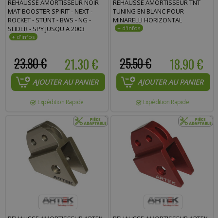
REHAUSSE AMORTISSEUR NOIR
REHAUSSE AMORTISSEUR TNT
Commentaire :
MAT BOOSTER SPIRIT - NEXT -
TUNING EN BLANC POUR
ROCKET - STUNT - BWS - NG -
MINARELLI HORIZONTAL
SLIDER - SPY JUSQU'A 2003
23.80 €
21.30 €
25.50 €
18.90 €
AJOUTER AU PANIER
AJOUTER AU PANIER
Expédition Rapide
Expédition Rapide