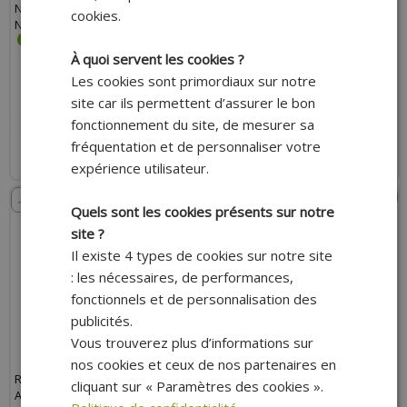
NITRO, OVETTO, YAMAHA AEROX,
POSITIONS) POUR MBK 50
cookies.
NEOS
BOOSTER 1999-2003 / YAMAHA 50
BWS 1999-2003
À quoi servent les cookies ?
Les cookies sont primordiaux sur notre
25.50 €
18.90 €
23.80 €
21.70 €
site car ils permettent d’assurer le bon
fonctionnement du site, de mesurer sa
AJOUTER AU PANIER
AJOUTER AU PANIER
fréquentation et de personnaliser votre
Expédition Rapide
Expédition Rapide
expérience utilisateur.
- 26%
- 11%
Quels sont les cookies présents sur notre
site ?
Il existe 4 types de cookies sur notre site
: les nécessaires, de performances,
fonctionnels et de personnalisation des
publicités.
Vous trouverez plus d’informations sur
nos cookies et ceux de nos partenaires en
RÉHAUSSE AMORTISSEUR
RÉHAUSSE AMORTISSEUR
cliquant sur « Paramètres des cookies ».
ADAPTABLE BLEU POUR MBK
ADAPTABLE IMITATION CARBONE