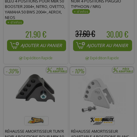
BLEU 4 POSITIONS POUR MBK 50
NOIR 4 POSITIONS PIAGGIO
BOOSTER 2004+, NITRO, OVETTO,
TYPHOON / NRG
YAMAHA 50 BWS 2004+, AEROX,
NEOS
21.90 €
37.60 €
30.00 €
AJOUTER AU PANIER
AJOUTER AU PANIER
Expédition Rapide
Expédition Rapide
- 30%
- 10%
RÉHAUSSE AMORTISSEUR TUN'R
RÉHAUSSE AMORTISSEUR
NOIR 4 POSITIONS POUR MBK 50
ADAPTABLE 4 POSITIONS BLANC