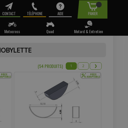
CONTACT
TÉLÉPHONE
AIDE
PANIER
Motocross
Quad
Motard & Entretien
tre email.
MOBYLETTE
t pas
(54 PRODUIT
S
)
1
2
❯