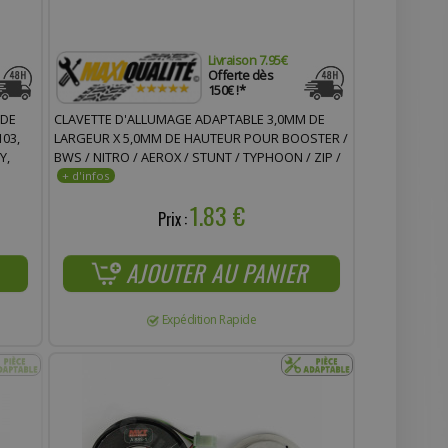
Livraison 7.95€
Offerte dès
150€ !*
 DE
CLAVETTE D'ALLUMAGE ADAPTABLE 3,0MM DE
03,
LARGEUR X 5,0MM DE HAUTEUR POUR BOOSTER /
Y,
BWS / NITRO / AEROX / STUNT / TYPHOON / ZIP /
STALKER / MBK 51
1.83 €
Prix :
AJOUTER AU PANIER
Expédition Rapide