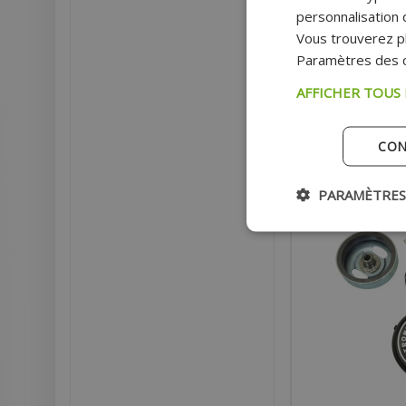
RUPTEUR)
personnalisation d
Vous trouverez pl
Paramètres des c
Prix
AFFICHER TOUS
CON
Indisp
PARAMÈTRES