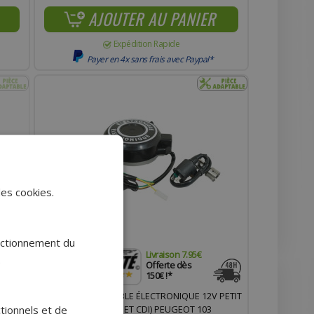
AJOUTER AU PANIER
Expédition Rapide
Payer en 4x sans frais avec Paypal*
des cookies.
onctionnement du
Livraison 7.95€
.
Offerte dès
150€ !*
O
ALLUMAGE ADAPTABLE ÉLECTRONIQUE 12V PETIT
ctionnels et de
CÔNE (AVEC BOBINE ET CDI) PEUGEOT 103