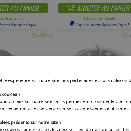
TER AU PANIER
AJOUTER AU PANIER
pédition Rapide
Expédition Rapide
x sans frais avec Paypal*
Payer en 4x sans frais avec Paypal*
tre expérience sur notre site, nos partenaires et nous utilisons 
s cookies ?
primordiaux sur notre site car ils permettent d’assurer le bon f
Livraison 7.95€
Livraison 7.95€
sa fréquentation et de personnaliser votre expérience utilisateur
Offerte dès
Offerte dès
150€ !*
150€ !*
okies présents sur notre site ?
LECTRONIQUE 12 VOLTS
ALLUMAGE ADAPTABLE 6V PIAGGIO 50 CIA
 de cookies sur notre site : les nécessaires, de performances, fon
 PEUGEOT 103 (GROS CÔNE
APRÈS 1979