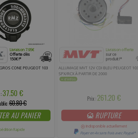
Livraison 7.95€
Livraison offerte
Offerte dès
sur ce
150€ !*
produit !*
 GROS CONE PEUGEOT 103
ALLUMAGE MVT 12V CDI BLEU PEUGEOT 10
SPX/RCX À PARTIR DE 2000
37.50 €
 :
261.20 €
Prix :
60.80 €
ublic:
TER AU PANIER
RUPTURE
Indisponible actuellement
pédition Rapide
Payer en 4x sans frais avec Paypal*