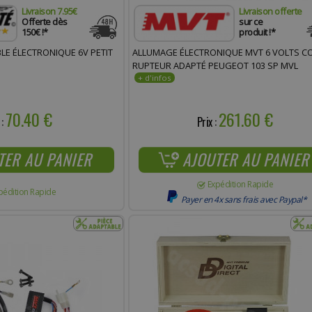
Livraison 7.95€
Livraison offerte
Offerte dès
sur ce
150€ !*
produit !*
E ÉLECTRONIQUE 6V PETIT
ALLUMAGE ÉLECTRONIQUE MVT 6 VOLTS C
RUPTEUR ADAPTÉ PEUGEOT 103 SP MVL
70.40 €
261.60 €
 :
Prix :
TER AU PANIER
AJOUTER AU PANIER
Expédition Rapide
pédition Rapide
Payer en 4x sans frais avec Paypal*