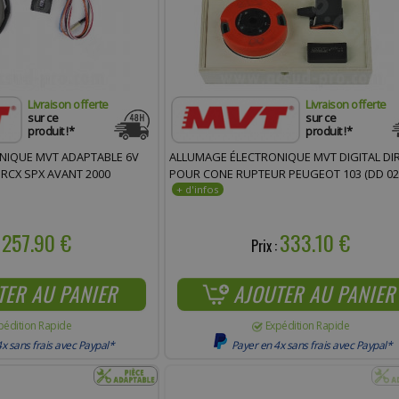
Livraison offerte
Livraison offerte
sur ce
sur ce
produit !*
produit !*
NIQUE MVT ADAPTABLE 6V
ALLUMAGE ÉLECTRONIQUE MVT DIGITAL DI
RCX SPX AVANT 2000
POUR CONE RUPTEUR PEUGEOT 103 (DD 02
257.90 €
333.10 €
:
Prix :
TER AU PANIER
AJOUTER AU PANIER
pédition Rapide
Expédition Rapide
x sans frais avec Paypal*
Payer en 4x sans frais avec Paypal*