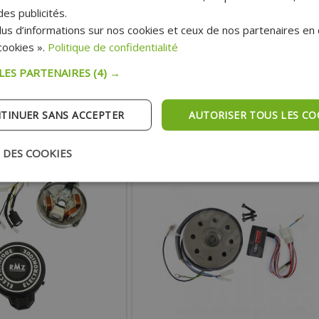
es publicités.
us d’informations sur nos cookies et ceux de nos partenaires en c
74.80 €
65.90 €
ookies ».
Politique de confidentialité
 :
Prix :
 LES PARTENAIRES
(4) →
RUPTURE
RUPTURE
TINUER SANS ACCEPTER
AUTORISER TOUS LES CO
onible actuellement
Indisponible actuellement
 DES COOKIES