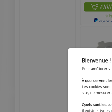
AJOU
Ex
Payer en 4
Bienvenue !
Pour améliorer vo
À quoi servent le
Les cookies sont 
site, de mesurer 
Quels sont les co
ALLUMAGE TEKNIX É
Il existe 4 types
POUR CYCLOMOTEUR