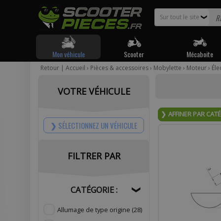
Sur tout le site
❯
Mon véhicule
Scooter
Mécaboite
Retour
|
Accueil
›
Pièces & accessoires
›
Mobylette
›
Moteur
›
Éle
Pour être
VOTRE VÉHICULE
Votr
AFFINER PAR CAT
SÉLECTIONNEZ UN VÉHICULE
FILTRER PAR
Com
CATÉGORIE :
❯
Allumage de type origine
(28)