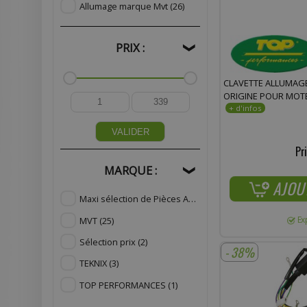
Allumage marque Mvt
(26)
PRIX :
❯
CLAVETTE ALLUMAG
ORIGINE POUR MOTE
VALIDER
Pri
MARQUE :
❯
AJOU
Maxi sélection de Pièces Adaptables
(23)
Ex
MVT
(25)
Sélection prix
(2)
- 38%
TEKNIX
(3)
TOP PERFORMANCES
(1)