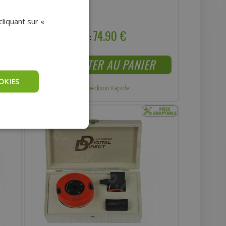
liquant sur «
74.90 €
Prix :
AJOUTER AU PANIER
OKIES
Expédition Rapide