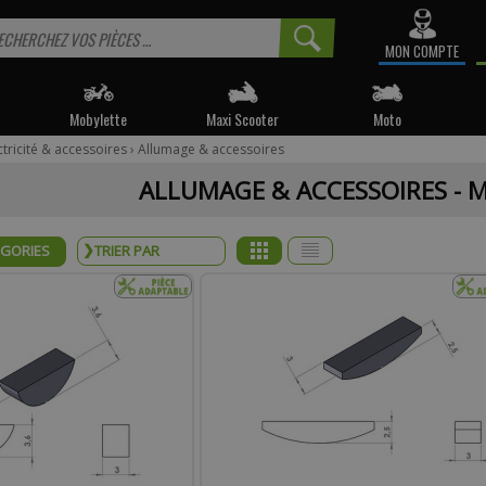
MON COMPTE
Mobylette
Maxi Scooter
Moto
ctricité & accessoires
›
Allumage & accessoires
 informé sur la disponibilité du produit, veuillez indiquer vo
ALLUMAGE & ACCESSOIRES - 
e produit appartient à notre déstockage ? Il ne sera malheureusemen
réapprovisionné si celui-ci est victime de son succès.
ÉGORIES
* Email :
Téléphone :
mentaire :