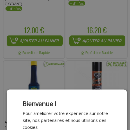
OXYDANT)
12.00 €
16.20 €
AJOUTER AU PANIER
AJOUTER AU PANIER
Expédition Rapide
Expédition Rapide
Bienvenue !
Pour améliorer votre expérience sur notre
site, nos partenaires et nous utilisons des
ADDITIF ESSENCE PUTOLINE
AIDE AU DÉMARRAGE GS27
cookies.
150ML FUEL INJECT ET VALVE
AÉROSOL 300ML