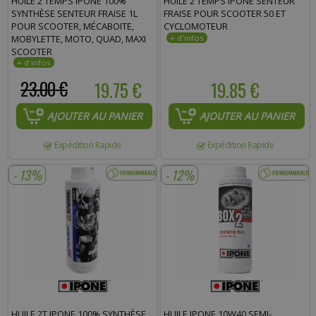
HUILE 2 TEMPS IPONE 100%
HUILE 2 TEMPS IPONE SENTEUR
SYNTHÈSE SENTEUR FRAISE 1L
FRAISE POUR SCOOTER 50 ET
POUR SCOOTER, MÉCABOITE,
CYCLOMOTEUR
MOBYLETTE, MOTO, QUAD, MAXI
SCOOTER
23.00 €
19.75 €
19.85 €
AJOUTER AU PANIER
AJOUTER AU PANIER
Expédition Rapide
Expédition Rapide
- 13%
- 12%
HUILE 2T IPONE 100% SYNTHÈSE
HUILE IPONE 10W40 SEMI-