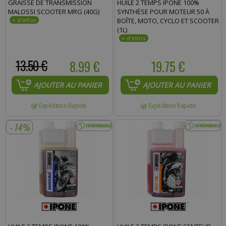
GRAISSE DE TRANSMISSION
HUILE 2 TEMPS IPONE 100%
Commentaire :
MALOSSI SCOOTER MRG (40G)
SYNTHÈSE POUR MOTEUR 50 À
BOÎTE, MOTO, CYCLO ET SCOOTER
(1L)
13.50 €
8.99 €
19.75 €
AJOUTER AU PANIER
AJOUTER AU PANIER
Expédition Rapide
Expédition Rapide
- 14%