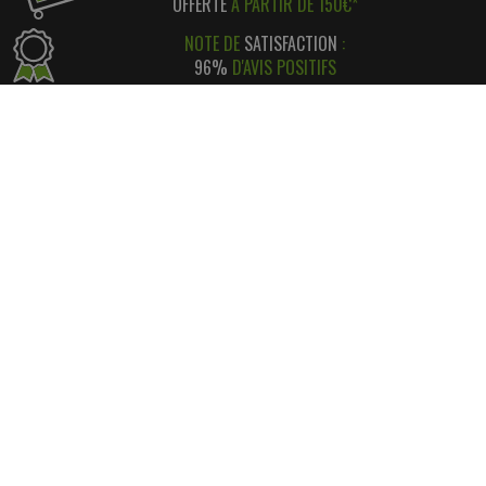
OFFERTE
À PARTIR DE 150€*
NOTE DE
SATISFACTION
:
96%
D'AVIS POSITIFS
RÉGLEMENT SIMPLE
ET
SÉCURISÉ
*
SATISFAIT OU REMBOURSÉ
AVEC RETOUR FACILE ! *
INFORMATIONS
CONTACT
INFORMATIONS LÉGALES
LIVRAISON & RETOUR
NOS PARTENAIRES