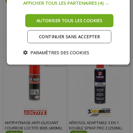
(400ML)
AFFICHER TOUS LES PARTENAIRES
(4) →
AUTORISER TOUS LES COOKIES
11.10 €
10.90 €
CONTINUER SANS ACCEPTER
AJOUTER AU PANIER
RUPTURE
Expédition Rapide
Indisponible actuellement
PARAMÈTRES DES COOKIES
ANTIPATINAGE-ANTI-GLISSANT
AÉROSOL ADAPTABLE 3 EN 1
COURROIE LOCTITE 8005 (400ML)
DOUBLE SPRAY PRO 2 (250ML)