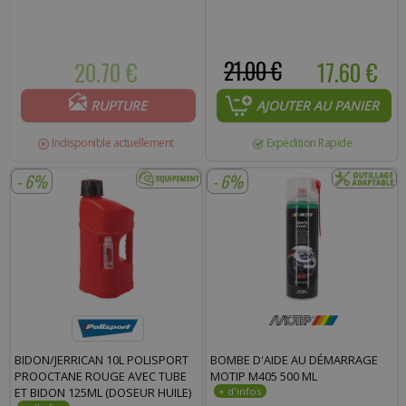
20.70 €
21.00 €
17.60 €
RUPTURE
AJOUTER AU PANIER
Indisponible actuellement
Expédition Rapide
- 6%
- 6%
BIDON/JERRICAN 10L POLISPORT
BOMBE D'AIDE AU DÉMARRAGE
PROOCTANE ROUGE AVEC TUBE
MOTIP M405 500 ML
ET BIDON 125ML (DOSEUR HUILE)