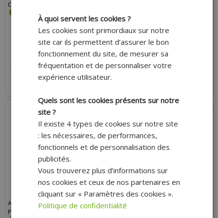
CLEANER
À quoi servent les cookies ?
Les cookies sont primordiaux sur notre
site car ils permettent d’assurer le bon
12.00 €
13.80 €
fonctionnement du site, de mesurer sa
fréquentation et de personnaliser votre
AJOUTER AU PANIER
AJOUTER AU PANIER
expérience utilisateur.
Expédition Rapide
Expédition Rapide
Quels sont les cookies présents sur notre
site ?
Il existe 4 types de cookies sur notre site
: les nécessaires, de performances,
fonctionnels et de personnalisation des
publicités.
Vous trouverez plus d’informations sur
nos cookies et ceux de nos partenaires en
cliquant sur « Paramètres des cookies ».
ANTI-FUITE AREXONS LIQUIDE
ANTIPATINAGE-ANTI-GLISSANT
Politique de confidentialité
POUR RADIATEUR (300ML)
COURROIE AREXONS TC240