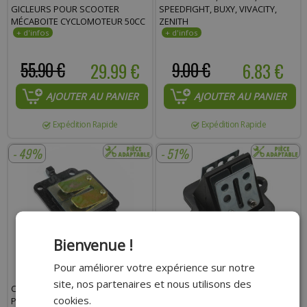
GICLEURS POUR SCOOTER
SPEEDFIGHT, BUXY, VIVACITY,
MÉCABOITE CYCLOMOTEUR 50CC
ZENITH
55.90 €
29.99 €
9.00 €
6.83 €
AJOUTER AU PANIER
AJOUTER AU PANIER
Expédition Rapide
Expédition Rapide
- 49%
- 51%
Bienvenue !
Pour améliorer votre expérience sur notre
site, nos partenaires et nous utilisons des
CLAPET ADAPTABLE TYPE ORIGINE
CLAPET ADAPTABLE TYPE ORIGINE
cookies.
POUR MBK BOOSTER, STUNT,
POUR PEUGEOT LUDIX, VIVACITY