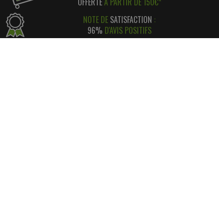
OFFERTE
À PARTIR DE 150€*
NOTE DE
SATISFACTION
:
96%
D'AVIS POSITIFS
RÉGLEMENT SIMPLE
ET
SÉCURISÉ
*
SATISFAIT OU REMBOURSÉ
AVEC RETOUR FACILE ! *
INFORMATIONS
CONTACT
INFORMATIONS LÉGALES
LIVRAISON & RETOUR
NOS PARTENAIRES