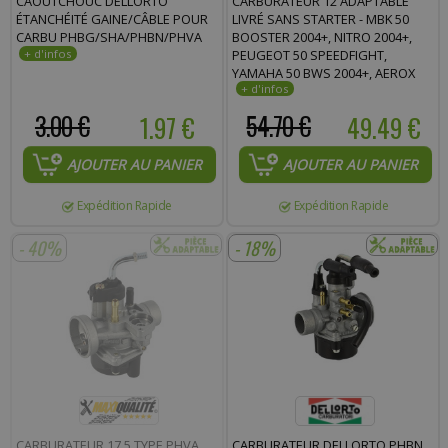
CAOUTCHOUC DELLORTO
CARBURATEUR 12 ADAPTABLE
ÉTANCHÉITÉ GAINE/CÂBLE POUR
LIVRÉ SANS STARTER - MBK 50
CARBU PHBG/SHA/PHBN/PHVA
BOOSTER 2004+, NITRO 2004+,
PEUGEOT 50 SPEEDFIGHT,
YAMAHA 50 BWS 2004+, AEROX
2004+
3.00 €
1.97 €
54.70 €
49.49 €
AJOUTER AU PANIER
AJOUTER AU PANIER
Expédition Rapide
Expédition Rapide
- 40%
- 18%
CARBURATEUR 17.5 TYPE PHVA
CARBURATEUR DELLORTO PHBN