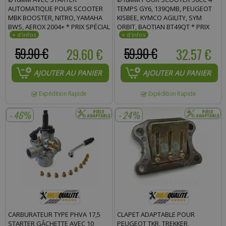
AUTOMATIQUE POUR SCOOTER
TEMPS GY6, 139QMB, PEUGEOT
MBK BOOSTER, NITRO, YAMAHA
KISBEE, KYMCO AGILITY, SYM
BWS, AEROX 2004+ * PRIX SPÉCIAL
ORBIT, BAOTIAN BT49QT * PRIX
!
SPÉCIAL !
59.90 €
29.60 €
59.90 €
32.57 €
AJOUTER AU PANIER
AJOUTER AU PANIER
Expédition Rapide
Expédition Rapide
- 46%
- 24%
CARBURATEUR TYPE PHVA 17,5
CLAPET ADAPTABLE POUR
STARTER GÂCHETTE AVEC 10
PEUGEOT TKR, TREKKER,