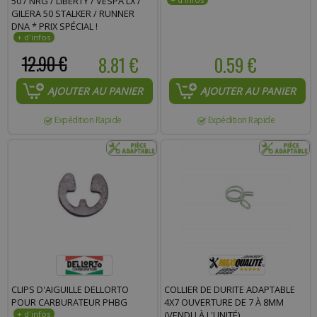
50 / NRG / LIBERTY / VESPA LX /
GILERA 50 STALKER / RUNNER
DNA * PRIX SPÉCIAL !
12.90 €
8.81 €
0.59 €
AJOUTER AU PANIER
AJOUTER AU PANIER
Expédition Rapide
Expédition Rapide
CLIPS D'AIGUILLE DELLORTO
COLLIER DE DURITE ADAPTABLE
POUR CARBURATEUR PHBG
4X7 OUVERTURE DE 7 À 8MM
(VENDU À L'UNITÉ)