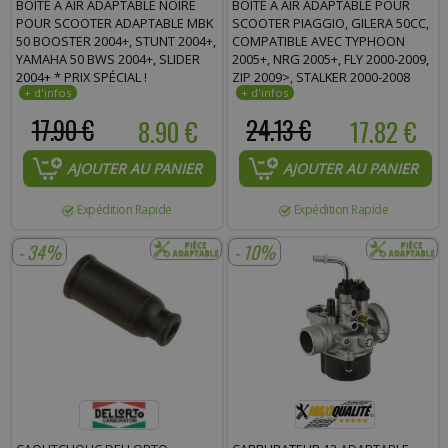
BOÎTE À AIR ADAPTABLE NOIRE
BOÎTE À AIR ADAPTABLE POUR
Commentaire :
POUR SCOOTER ADAPTABLE MBK
SCOOTER PIAGGIO, GILERA 50CC,
50 BOOSTER 2004+, STUNT 2004+,
COMPATIBLE AVEC TYPHOON
YAMAHA 50 BWS 2004+, SLIDER
2005+, NRG 2005+, FLY 2000-2009,
2004+ * PRIX SPÉCIAL !
ZIP 2009>, STALKER 2000-2008
(OEM : 1A024309) * PRIX SPÉCIAL !
17.90 €
8.90 €
24.13 €
17.82 €
AJOUTER AU PANIER
AJOUTER AU PANIER
Expédition Rapide
Expédition Rapide
- 34%
- 10%