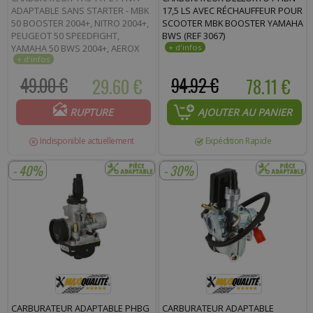
ADAPTABLE SANS STARTER - MBK
17,5 LS AVEC RÉCHAUFFEUR POUR
50 BOOSTER 2004+, NITRO 2004+,
SCOOTER MBK BOOSTER YAMAHA
PEUGEOT 50 SPEEDFIGHT,
BWS (REF 3067)
YAMAHA 50 BWS 2004+, AEROX
2004+ * PRIX SPÉCIAL !
49.00 €
29.60 €
94.92 €
78.11 €
RUPTURE
AJOUTER AU PANIER
Indisponible actuellement
Expédition Rapide
- 40%
- 30%
CARBURATEUR ADAPTABLE PHBG
CARBURATEUR ADAPTABLE