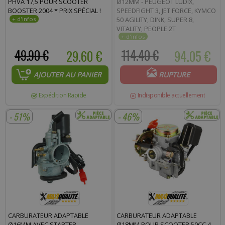
PHVA 17,5 POUR SCOOTER
Ø12MM - PEUGEOT LUDIX,
BOOSTER 2004 * PRIX SPÉCIAL !
SPEEDFIGHT 3, JET FORCE, KYMCO
50 AGILITY, DINK, SUPER 8,
VITALITY, PEOPLE 2T
49.90 €
29.60 €
114.40 €
94.05 €
AJOUTER AU PANIER
RUPTURE
Expédition Rapide
Indisponible actuellement
- 51%
- 46%
CARBURATEUR ADAPTABLE
CARBURATEUR ADAPTABLE
Ø16MM AVEC STARTER
Ø18MM POUR SCOOTER 50CC 4