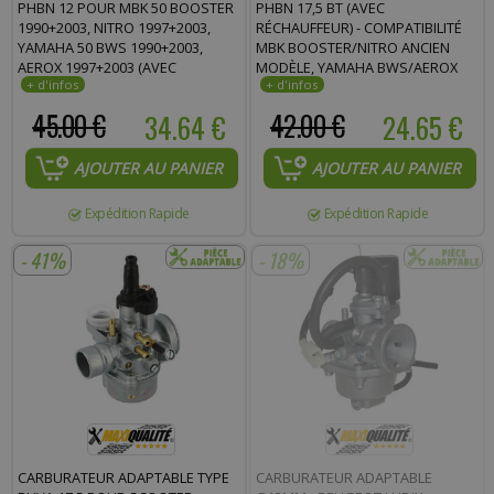
PHBN 12 POUR MBK 50 BOOSTER
PHBN 17,5 BT (AVEC
1990+2003, NITRO 1997+2003,
RÉCHAUFFEUR) - COMPATIBILITÉ
YAMAHA 50 BWS 1990+2003,
MBK BOOSTER/NITRO ANCIEN
AEROX 1997+2003 (AVEC
MODÈLE, YAMAHA BWS/AEROX
RÉCHAUFFEUR) * PRIX SPÉCIAL !
ANCIEN MODÈLE * PRIX SPÉCIAL !
45.00 €
34.64 €
42.00 €
24.65 €
AJOUTER AU PANIER
AJOUTER AU PANIER
Expédition Rapide
Expédition Rapide
- 41%
- 18%
CARBURATEUR ADAPTABLE TYPE
CARBURATEUR ADAPTABLE