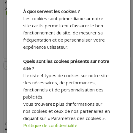
YAMAHA BWS, SLIDER * PRIX
3, SPEEDFIGHT 3, JET C TECK,
SPÉCIAL !
KISBEE 2T, DJANGO 2T * PRIX
À quoi servent les cookies ?
SPÉCIAL !
Les cookies sont primordiaux sur notre
site car ils permettent d’assurer le bon
10.65 €
5.45 €
16.25 €
8.02 €
fonctionnement du site, de mesurer sa
fréquentation et de personnaliser votre
AJOUTER AU PANIER
AJOUTER AU PANIER
expérience utilisateur.
Expédition Rapide
Expédition Rapide
Quels sont les cookies présents sur notre
- 30%
- 18%
site ?
Il existe 4 types de cookies sur notre site
: les nécessaires, de performances,
fonctionnels et de personnalisation des
publicités.
Vous trouverez plus d’informations sur
nos cookies et ceux de nos partenaires en
cliquant sur « Paramètres des cookies ».
CLAPET LAMELLE CARBONE
CLAPET SCOOTER ADAPTABLE
Politique de confidentialité
ADAPTABLE POUR MOTEUR
DOUBLE LAMELLES POUR MBK