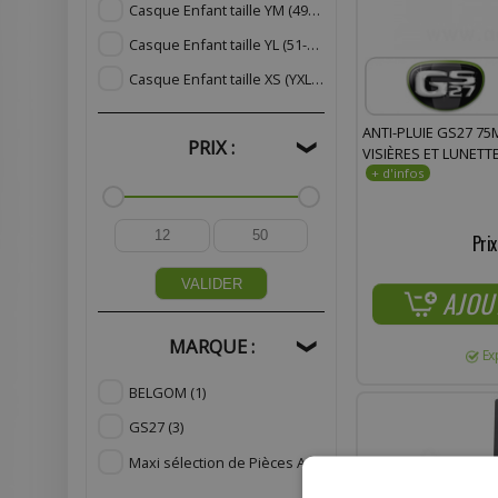
Casque Enfant taille YM (49-50cm)
(5)
Casque Enfant taille YL (51-52cm)
(5)
Casque Enfant taille XS (YXL) (53-54cm)
(5)
ANTI-PLUIE GS27 75
PRIX :
❯
VISIÈRES ET LUNETT
Prix
VALIDER
AJOU
MARQUE :
❯
Ex
BELGOM
(1)
GS27
(3)
Maxi sélection de Pièces Adaptables
(1)