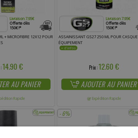
Livraison 7.95€
Livraison 7.95€
Offerte dès
Offerte dès
150€ !*
150€ !*
ML + MICROFIBRE 12X12 POUR
ASSAINISSANT GS27 250 ML POUR CASQUE
ES
ÉQUIPEMENT
14.90 €
12.60 €
 :
Prix :
TER AU PANIER
AJOUTER AU PANIER
pédition Rapide
Expédition Rapide
- 6%