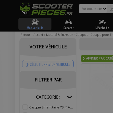
Sur tout le site
❯
Mon véhicule
Scooter
Mécaboite
Retour
|
Accueil
›
Motard & Entretien
›
Casques
›
Casque pour En
Pour être
VOTRE VÉHICULE
Votr
AFFINER PAR CAT
SÉLECTIONNEZ UN VÉHICULE
FILTRER PAR
Com
CATÉGORIE :
❯
Casque Enfant taille YS (47-48cm)
(5)