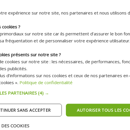
tre expérience sur notre site, nos partenaires et nous utilisons 
s cookies ?
primordiaux sur notre site car ils permettent d’assurer le bon f
sa fréquentation et de personnaliser votre expérience utilisateur
Livraison 7.95€
Livraison 7.95€
Offerte dès
Offerte dès
okies présents sur notre site ?
150€ !*
150€ !*
 de cookies sur notre site : les nécessaires, de performances, fon
50ML POUR CASQUE ET
NETTOYANT CUIR ADAPTABLE 2
es publicités.
us d’informations sur nos cookies et ceux de nos partenaires en c
ookies ».
Politique de confidentialité
16.20 €
Prix :
13.10 €
 :
 LES PARTENAIRES
(4) →
17.30 €
Prix public:
TER AU PANIER
AJOUTER AU PANIER
TINUER SANS ACCEPTER
AUTORISER TOUS LES CO
pédition Rapide
Expédition Rapide
 DES COOKIES