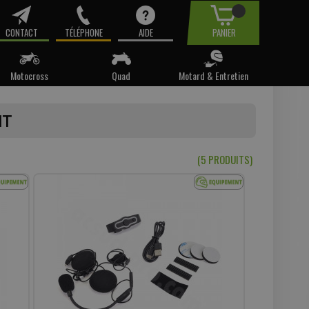
CONTACT
TÉLÉPHONE
AIDE
PANIER
Motocross
Quad
Motard & Entretien
tre email.
NT
t pas
(5 PRODUIT
S
)