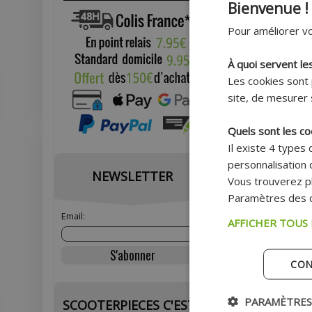
Bienvenue !
Pour améliorer vo
À quoi servent le
Les cookies sont 
site, de mesurer 
Quels sont les co
Il existe 4 types
NETTOYANT GS27 2
personnalisation d
VISIÈRE EXTÉRIEUR
NEWSLETTER
Vous trouverez pl
Paramètres des c
Email:
Prix
AFFICHER TOUS
AJOU
CON
Ex
PARAMÈTRES
SCOOTERPIECES C'EST :