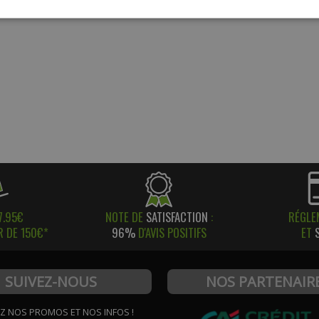
7.95€
NOTE DE
SATISFACTION
:
RÉGLE
R DE 150€*
96%
D'AVIS POSITIFS
ET
SUIVEZ-NOUS
NOS PARTENAIR
Z NOS PROMOS ET NOS INFOS !