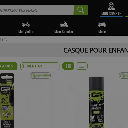
MON COMPTE
Mobylette
Maxi Scooter
Moto
fant
 informé sur la disponibilité du produit, veuillez indiquer vo
CASQUE POUR ENFA
e produit appartient à notre déstockage ? Il ne sera malheureusemen
réapprovisionné si celui-ci est victime de son succès.
ÉGORIES
* Email :
Téléphone :
mentaire :