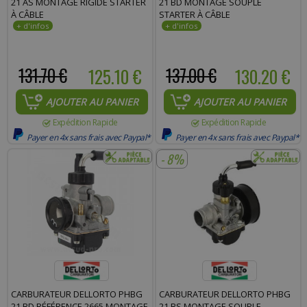
21 AS MONTAGE RIGIDE STARTER
21 BD MONTAGE SOUPLE
À CÂBLE
STARTER À CÂBLE
131.70 €
125.10 €
137.00 €
130.20 €
AJOUTER AU PANIER
AJOUTER AU PANIER
Expédition Rapide
Expédition Rapide
Payer en 4x sans frais avec Paypal*
Payer en 4x sans frais avec Paypal*
- 8%
CARBURATEUR DELLORTO PHBG
CARBURATEUR DELLORTO PHBG
21 BD RÉFÉRENCE 2665 MONTAGE
21 BS MONTAGE SOUPLE