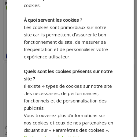
(GRAISSAGE) STARTER TIRETTE
GRAISSAGE STARTER À TIRETTE
cookies.
RÉF 2633
À quoi servent les cookies ?
Les cookies sont primordiaux sur notre
139.00 €
132.10 €
112.20 €
site car ils permettent d’assurer le bon
fonctionnement du site, de mesurer sa
AJOUTER AU PANIER
AJOUTER AU PANIER
fréquentation et de personnaliser votre
Expédition Rapide
Expédition Rapide
expérience utilisateur.
Payer en 4x sans frais avec Paypal*
Payer en 4x sans frais avec Paypal*
- 15%
Quels sont les cookies présents sur notre
site ?
Il existe 4 types de cookies sur notre site
: les nécessaires, de performances,
fonctionnels et de personnalisation des
publicités.
Vous trouverez plus d’informations sur
nos cookies et ceux de nos partenaires en
CARBURATEUR DELLORTO PHBG
CARBURATEUR DELLORTO PHBG
cliquant sur « Paramètres des cookies ».
21 DS (MONTAGE SOUPLE - AVEC
21 DS RACING (MONTAGE