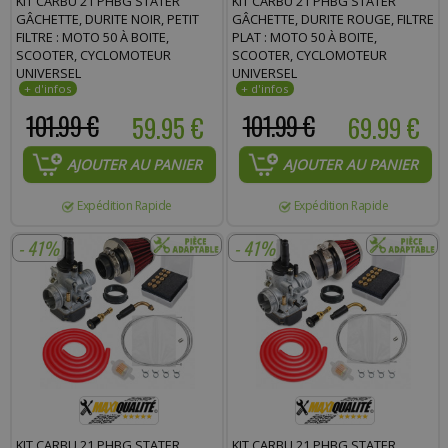
KIT CARBU 21 PHBG STATER
KIT CARBU 21 PHBG STATER
GÂCHETTE, DURITE NOIR, PETIT
GÂCHETTE, DURITE ROUGE, FILTRE
FILTRE : MOTO 50 À BOITE,
PLAT : MOTO 50 À BOITE,
SCOOTER, CYCLOMOTEUR
SCOOTER, CYCLOMOTEUR
UNIVERSEL
UNIVERSEL
101.99 €
59.95 €
101.99 €
69.99 €
AJOUTER AU PANIER
AJOUTER AU PANIER
Expédition Rapide
Expédition Rapide
- 41%
- 41%
KIT CARBU 21 PHBG STATER
KIT CARBU 21 PHBG STATER