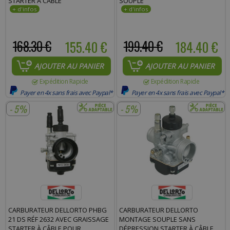
STARTER À CÂBLE
SOUPLE
168.30 €
155.40 €
199.40 €
184.40 €
AJOUTER AU PANIER
AJOUTER AU PANIER
Expédition Rapide
Expédition Rapide
Payer en 4x sans frais avec Paypal*
Payer en 4x sans frais avec Paypal*
- 5%
- 5%
CARBURATEUR DELLORTO PHBG
CARBURATEUR DELLORTO
21 DS RÉF 2632 AVEC GRAISSAGE
MONTAGE SOUPLE SANS
STARTER À CÂBLE POUR
DÉPRESSION STARTER À CÂBLE