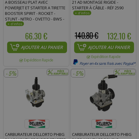
A BOISSEAU PLAT AVEC
21 AD MONTAGE RIGIDE -
POWERJET ET STARTER A TIRETTE
STARTER À CÂBLE - RÉF 2590
BOOSTER SPIRIT - ROCKET -
STUNT - NITRO - OVETTO - BWS -
NG - AEROX - DERBI 6VTS - APRILIA
6VTS - MINARELLI AM6
66.30 €
140.80 €
132.10 €
AJOUTER AU PANIER
AJOUTER AU PANIER
Expédition Rapide
Expédition Rapide
Payer en 4x sans frais avec Paypal*
- 5%
- 5%
CARBURATEUR DELLORTO PHBG
CARBURATEUR DELLORTO PHBG