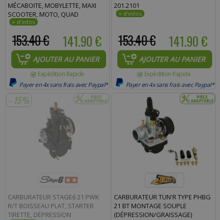
MÉCABOITE, MOBYLETTE, MAXI
201.2101
SCOOTER, MOTO, QUAD
153.40 €
141.90 €
153.40 €
141.90 €
AJOUTER AU PANIER
AJOUTER AU PANIER
Expédition Rapide
Expédition Rapide
Payer en 4x sans frais avec Paypal*
Payer en 4x sans frais avec Paypal*
- 15%
CARBURATEUR STAGE6 21 PWK
CARBURATEUR TUN'R TYPE PHBG
R/T BOISSEAU PLAT, STARTER
21 BT MONTAGE SOUPLE
TIRETTE, DÉPRESSION
(DÉPRESSION/GRAISSAGE)