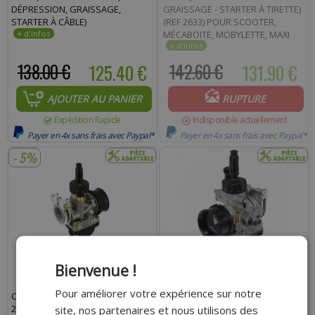
DÉPRESSION, GRAISSAGE,
GRAISSAGE - STARTER À TIRETTE)
STARTER À CÂBLE)
(REF 2633) POUR SCOOTER,
MÉCABOITE, MOBYLETTE, MAXI
SCOOTER, MOTO, QUAD
138.00 €
125.40 €
142.60 €
131.90 €
AJOUTER AU PANIER
RUPTURE
Expédition Rapide
Indisponible actuellement
Payer en 4x sans frais avec Paypal*
Payer en 4x sans frais avec Paypal*
- 5%
Bienvenue !
Pour améliorer votre expérience sur notre
CARBURATEUR DELLORTO PHBG
CARBURATEUR DELLORTO PHBG
21 CS MONTAGE RIGIDE
21 CS MONTAGE RIGIDE AVEC
site, nos partenaires et nous utilisons des