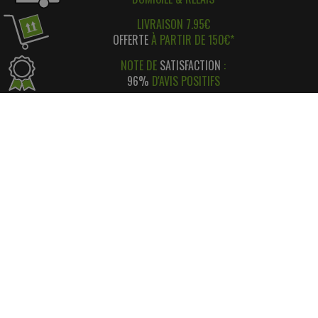
LIVRAISON 7.95€
OFFERTE
À PARTIR DE 150€*
NOTE DE
SATISFACTION
:
96%
D'AVIS POSITIFS
RÉGLEMENT SIMPLE
ET
SÉCURISÉ
*
SATISFAIT OU REMBOURSÉ
AVEC RETOUR FACILE ! *
INFORMATIONS
CONTACT
INFORMATIONS LÉGALES
LIVRAISON & RETOUR