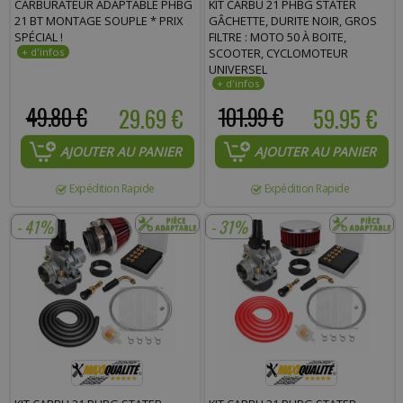
CARBURATEUR ADAPTABLE PHBG
KIT CARBU 21 PHBG STATER
Commentaire :
21 BT MONTAGE SOUPLE * PRIX
GÂCHETTE, DURITE NOIR, GROS
SPÉCIAL !
FILTRE : MOTO 50 À BOITE,
SCOOTER, CYCLOMOTEUR
UNIVERSEL
49.80 €
29.69 €
101.99 €
59.95 €
AJOUTER AU PANIER
AJOUTER AU PANIER
Expédition Rapide
Expédition Rapide
- 41%
- 31%