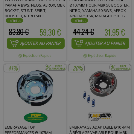
YAMAHA BWS, NEOS, AEROX, MBK
Ø107MM POUR MBK 50 BOOSTER,
ROCKET, STUNT, SPIRIT,
NITRO, YAMAHA 50 BWS, AEROX,
BOOSTER, NITRO 50CC
APRILIA 50 SR, MALAGUTI 50 F12
83.80 €
59.30 €
44.24 €
31.95 €
AJOUTER AU PANIER
AJOUTER AU PANIER
Expédition Rapide
Expédition Rapide
- 41%
- 30%
EMBRAYAGE TOP
EMBRAYAGE ADAPTABLE Ø107MM
PERFORMANCES Ø 107MM
À RÉGLAGE VARIABLE POUR MBK