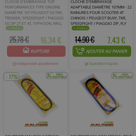
CLOCHE D'EMBRAYAGE TOP
CLOCHE D'EMBRAYAGE
Commentaire :
PERFORMANCES TYPE ORIGINE
ADAPTABLE DIAMÈTRE 107MM - 22
DIAMÈTRE 107 PEUGEOT 50 TKR,
RAINURES POUR SCOOTER 4T
TREKKER, SPEEDFIGHT / PIAGGIO
CHINOIS / PEUGEOT BUXY, TKR,
50 ZIP 2T ET 4T, TYPHOON, NRG,
SPEEDFIGHT / PIAGGIO ZIP, FLY
FLY 2T ET 4T, VESPA LX 2T ET 4T
2T-4T, TYPHOON, NRG, VESPA 2T-
4T / SYM ORBIT 4T * PRIX SPÉCIAL
25.78 €
16.34 €
14.90 €
7.43 €
!
RUPTURE
AJOUTER AU PANIER
Indisponible actuellement
Expédition Rapide
- 17%