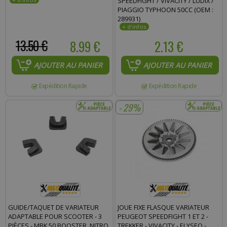
SPEEDFIGHT / VIVACITY / LUDIX /
PIAGGIO TYPHOON 50CC (OEM :
289931)
13.50 €
8.99 €
2.13 €
AJOUTER AU PANIER
AJOUTER AU PANIER
Expédition Rapide
Expédition Rapide
- 29%
GUIDE/TAQUET DE VARIATEUR
JOUE FIXE FLASQUE VARIATEUR
ADAPTABLE POUR SCOOTER - 3
PEUGEOT SPEEDFIGHT 1 ET 2 -
PIÈCES - MBK 50 BOOSTER, NITRO,
TREKKER - VIVACITY - ELYSEO -