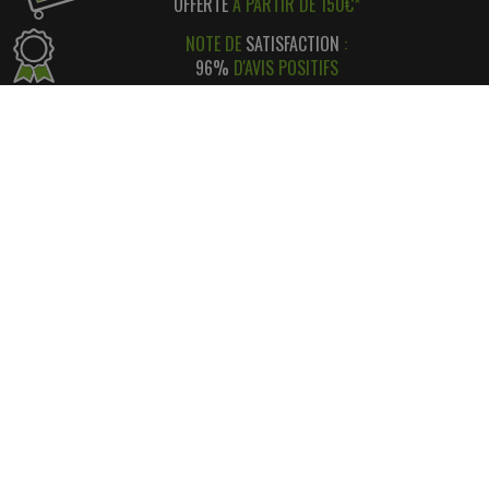
OFFERTE
À PARTIR DE 150€*
NOTE DE
SATISFACTION
:
96%
D'AVIS POSITIFS
RÉGLEMENT SIMPLE
ET
SÉCURISÉ
*
SATISFAIT OU REMBOURSÉ
AVEC RETOUR FACILE ! *
INFORMATIONS
CONTACT
INFORMATIONS LÉGALES
LIVRAISON & RETOUR
NOS PARTENAIRES