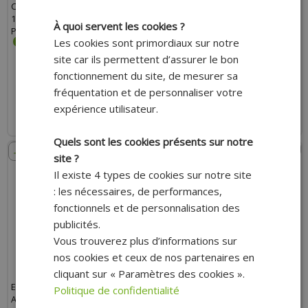
CLOCHE POUR MOTEUR GY6
BOOSTER, NITRO – YAMAHA 50
139QMB - KYMCO AGILITY,
BWS, AEROX, APRILIA 50 SR,
À quoi servent les cookies ?
PEUGEOT KISBEE, SYM 50CC *
MALAGUTI 50 F12 * PRIX SPÉCIAL !
Les cookies sont primordiaux sur notre
PRIX SPÉCIAL !
site car ils permettent d’assurer le bon
62.32 €
39.59 €
71.40 €
48.50 €
fonctionnement du site, de mesurer sa
fréquentation et de personnaliser votre
AJOUTER AU PANIER
AJOUTER AU PANIER
expérience utilisateur.
Expédition Rapide
Expédition Rapide
Quels sont les cookies présents sur notre
- 44%
- 50%
site ?
Il existe 4 types de cookies sur notre site
: les nécessaires, de performances,
fonctionnels et de personnalisation des
publicités.
Vous trouverez plus d’informations sur
nos cookies et ceux de nos partenaires en
cliquant sur « Paramètres des cookies ».
EMBRAYAGE COMPLET
FLASQUE ADAPTABLE VENTILÉE
Politique de confidentialité
ADAPTABLE Ø107MM 50CC 2
ALUMINIUM POUR PEUGEOT 50