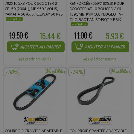
792X16.5X8 POUR SCOOTER 2T
RENFORCÉE (669X18X8,3) POUR
CPI 50 (2004+), MBK 50 EVOLIS,
SCOOTER 4T 10 POUCES GY6
YAMAHA 50 AXIS, KEEWAY 50 RY6
139QMB, KYMCO, PEUGEOT V-
CLIC, BAOTIAN BT49QT * PRIX
SPÉCIAL !
19.50 €
15.44 €
11.00 €
5.93 €
AJOUTER AU PANIER
AJOUTER AU PANIER
Expédition Rapide
Expédition Rapide
- 30%
- 54%
COURROIE CRANTÉE ADAPTABLE
COURROIE CRANTÉE ADAPTABLE