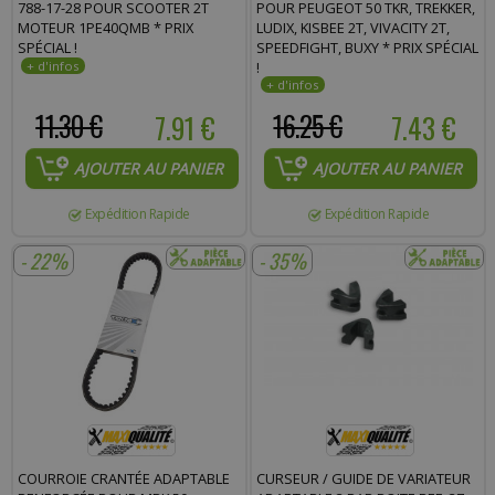
788-17-28 POUR SCOOTER 2T
POUR PEUGEOT 50 TKR, TREKKER,
MOTEUR 1PE40QMB * PRIX
LUDIX, KISBEE 2T, VIVACITY 2T,
SPÉCIAL !
SPEEDFIGHT, BUXY * PRIX SPÉCIAL
!
11.30 €
7.91 €
16.25 €
7.43 €
AJOUTER AU PANIER
AJOUTER AU PANIER
Expédition Rapide
Expédition Rapide
- 22%
- 35%
COURROIE CRANTÉE ADAPTABLE
CURSEUR / GUIDE DE VARIATEUR