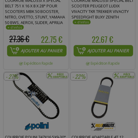
COURROIE MALOSSI X SPECIAL
COURROIE MALOSSI SPECIAL BELT
BELT 751 X 16 X 8 X 28° POUR
SCOOTER PEUGEOT LUDIX
SCOOTERS MBK 50 BOOSTER,
VIVACITY TKR TREKKER VIVACITY
NITRO, OVETTO, STUNT, YAMAHA
SPEEDFIGHT BUXY ZENITH
50 BWS, AEROX, SLIDER, APRILIA
50 SR, MALAGUTI 50 F12, F15
27.36 €
22.75 €
22.67 €
AJOUTER AU PANIER
AJOUTER AU PANIER
Expédition Rapide
Expédition Rapide
- 27%
- 22%
COURROIE POLINI 747X16,5X9-30°
COURROIE ADAPTABLE 4T 12