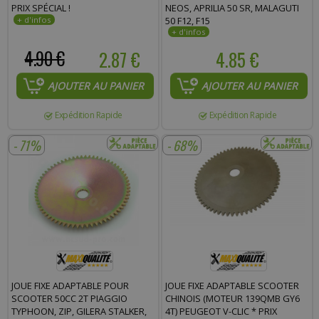
PRIX SPÉCIAL !
NEOS, APRILIA 50 SR, MALAGUTI
50 F12, F15
4.90 €
2.87 €
4.85 €
AJOUTER AU PANIER
AJOUTER AU PANIER
Expédition Rapide
Expédition Rapide
- 71%
- 68%
JOUE FIXE ADAPTABLE POUR
JOUE FIXE ADAPTABLE SCOOTER
SCOOTER 50CC 2T PIAGGIO
CHINOIS (MOTEUR 139QMB GY6
TYPHOON, ZIP, GILERA STALKER,
4T) PEUGEOT V-CLIC * PRIX