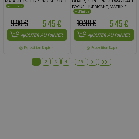
MALAGUTI 50 F12 * PRIX SPÉCIAL !
OLIVER, POPCORN, KEEWAY F-ACT,
FOCUS, HURRICANE, MATRIX *
PRIX SPÉCIAL !
9.90 €
5.45 €
10.38 €
5.45 €
AJOUTER AU PANIER
AJOUTER AU PANIER
Expédition Rapide
Expédition Rapide
1
2
3
4
...
29
❯
❯❯