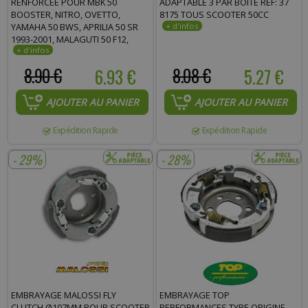
RENFORCÉE POUR MBK 50
ADAPTABLE 3 PAR BOITE REF: 37
BOOSTER, NITRO, OVETTO,
8175 TOUS SCOOTER 50CC
YAMAHA 50 BWS, APRILIA 50 SR
1993-2001, MALAGUTI 50 F12,
RÉFÉRENCE 5RN-E7641 * PRIX
SPÉCIAL !
8.90 €
6.93 €
8.08 €
5.27 €
AJOUTER AU PANIER
AJOUTER AU PANIER
Expédition Rapide
Expédition Rapide
- 29%
- 28%
EMBRAYAGE MALOSSI FLY
EMBRAYAGE TOP
CLUTCH Ø107MM POUR SCOOTER
PERFORMANCES TYPE ORIGINE