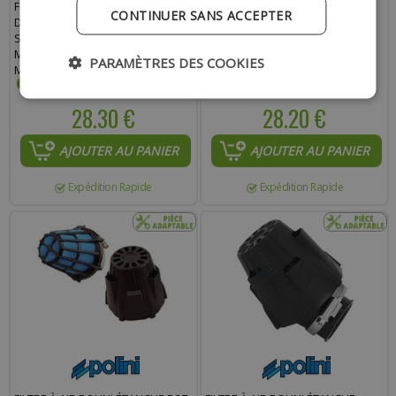
FILTRE À AIR POLINI ÉTANCHE 50
FILTRE À AIR POLINI ÉTANCHE BT
CONTINUER SANS ACCEPTER
DROIT D46 -203.0082- PHVA POUR
COUDE 30° D37 PHVA - 203.0091
SCOOTER, MÉCABOITE,
MOBYLETTE, MAXI SCOOTER,
PARAMÈTRES DES COOKIES
MOTO, QUAD.
28.30 €
28.20 €
AJOUTER AU PANIER
AJOUTER AU PANIER
Expédition Rapide
Expédition Rapide