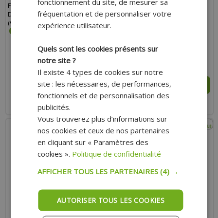
fonctionnement du site, de mesurer sa
FILTRE À AIR POLINI NOIR
FILTRE À AIR POLINI ÉTANCHE 50
fréquentation et de personnaliser votre
DIAMÈTRE 24-26-28-30
COUDE 90° D46 -203.0098- PHVA
(928.465.014)
expérience utilisateur.
Quels sont les cookies présents sur
notre site ?
80.10 €
28.10 €
Il existe 4 types de cookies sur notre
site : les nécessaires, de performances,
AJOUTER AU PANIER
AJOUTER AU PANIER
fonctionnels et de personnalisation des
Expédition Rapide
Expédition Rapide
publicités.
Vous trouverez plus d’informations sur
nos cookies et ceux de nos partenaires
en cliquant sur « Paramètres des
cookies ».
Politique de confidentialité
AFFICHER TOUS LES PARTENAIRES
(4) →
AUTORISER TOUS LES COOKIES