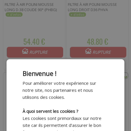
FILTRE À AIR POLINI MOUSSE
FILTRE À AIR POLINI MOUSSE
LONG D.38 COUDE 90° (PHBG)
LONG DROIT D36 PHVA
54.40 €
48.80 €
RUPTURE
RUPTURE
Indisponible actuellement
Indisponible actuellement
Bienvenue !
Pour améliorer votre expérience sur
notre site, nos partenaires et nous
utilisons des cookies.
À quoi servent les cookies ?
Les cookies sont primordiaux sur notre
site car ils permettent d’assurer le bon