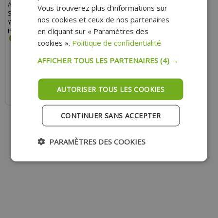
ALUMINIUM POUR AM6, DERBI
Vous trouverez plus d’informations sur
SENDA, MBK 50 BOOSTER, NITRO,
nos cookies et ceux de nos partenaires
YAMAHA 50 BWS, AEROX, TZR,
en cliquant sur « Paramètres des
PEUGEOT 50 TKR, LUDIX, PIAGGIO
50 ZIP, TYPHOON, GILERA 50
cookies ».
Politique de confidentialité
STALKER (VENDU À L'UNITÉ)
16.50 €
14.90 €
AFFICHER TOUS LES PARTENAIRES
(4) →
AJOUTER AU PANIER
AUTORISER TOUS LES COOKIES
Expédition Rapide
CONTINUER SANS ACCEPTER
PARAMÈTRES DES COOKIES