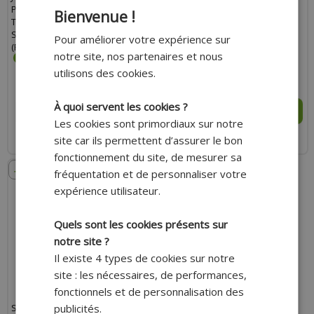
POUR PIAGGIO 50 ZIP 2T,
POUR MBK 50 BOOSTER, NITRO,
Bienvenue !
TYPHOON, LIBERTY 2T, GILERA 50
OVETTO 2T, YAMAHA 50 BWS,
STALKER, APRILIA 50 SR AIR 2012+
AEROX, NEOS 2T, APRILIA 50 SR,
Pour améliorer votre expérience sur
(POCHETTE)
MALAGUTI 50 F10
notre site, nos partenaires et nous
utilisons des cookies.
10.30 €
49.00 €
À quoi servent les cookies ?
AJOUTER AU PANIER
AJOUTER AU PANIER
Les cookies sont primordiaux sur notre
site car ils permettent d’assurer le bon
Expédition Rapide
Expédition Rapide
fonctionnement du site, de mesurer sa
- 10%
fréquentation et de personnaliser votre
expérience utilisateur.
Quels sont les cookies présents sur
notre site ?
Il existe 4 types de cookies sur notre
site : les nécessaires, de performances,
fonctionnels et de personnalisation des
publicités.
SEGMENT ATHENA POUR PISTON