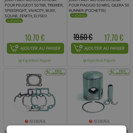
POUR PEUGEOT 50 TKR, TREKKER,
POUR PIAGGIO 50 NRG, GILERA 50
SPEEDFIGHT, VIVACITY, BUXY,
RUNNER (POCHETTE)
SQUAB, ZENITH, ELYSEO
10.70 €
19.60 €
17.70 €
AJOUTER AU PANIER
AJOUTER AU PANIER
Expédition Rapide
Expédition Rapide
JOINT HAUT MOTEUR ATHENA
PISTON ATHENA MONO SEGMENT