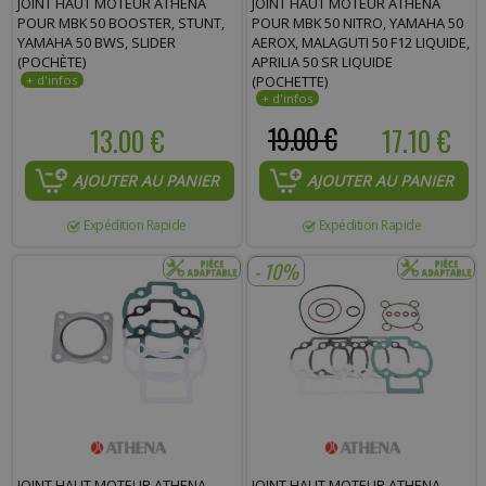
JOINT HAUT MOTEUR ATHENA
JOINT HAUT MOTEUR ATHENA
POUR MBK 50 BOOSTER, STUNT,
POUR MBK 50 NITRO, YAMAHA 50
Commentaire :
YAMAHA 50 BWS, SLIDER
AEROX, MALAGUTI 50 F12 LIQUIDE,
(POCHÈTE)
APRILIA 50 SR LIQUIDE
(POCHETTE)
13.00 €
19.00 €
17.10 €
AJOUTER AU PANIER
AJOUTER AU PANIER
Expédition Rapide
Expédition Rapide
- 10%
JOINT HAUT MOTEUR ATHENA
JOINT HAUT MOTEUR ATHENA