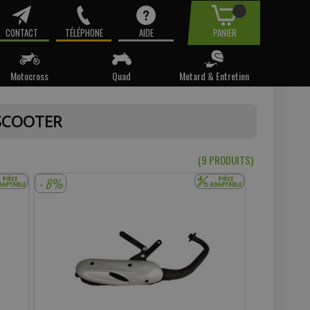
CONTACT
TÉLÉPHONE
AIDE
PANIER
Motocross
Quad
Motard & Entretien
tre email.
SCOOTER
t pas
(9 PRODUIT
S
)
- 8%