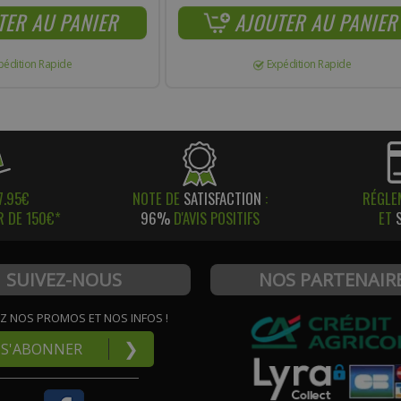
TER AU PANIER
AJOUTER AU PANIER
pédition Rapide
Expédition Rapide
7.95€
NOTE DE
SATISFACTION
:
RÉGLE
R DE 150€*
96%
D'AVIS POSITIFS
ET
SUIVEZ-NOUS
NOS PARTENAIR
Z NOS PROMOS ET NOS INFOS !
❯
S'ABONNER