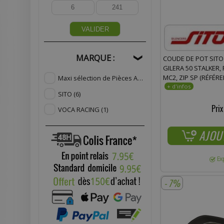
VALIDER
MARQUE :
COUDE DE POT SIT
❯
GILERA 50 STALKER,
MC2, ZIP SP (RÉFÉRE
Maxi sélection de Pièces Adaptables
(2)
SITO
(6)
Prix
VOCA RACING
(1)
AJOU
Ex
- 7%