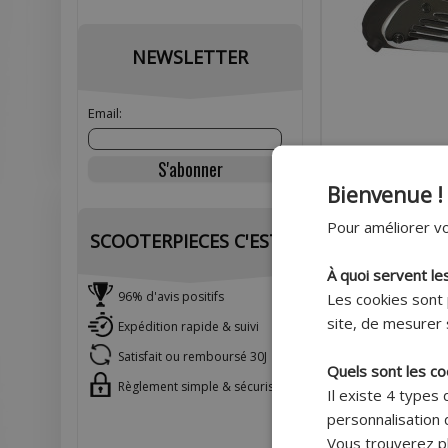
NEWSLETTER
Email:
Bienvenue !
POT SITO ADAPTAB
Pour améliorer vo
SCOOTER PIAGGIO 5
SCOOTERPIECES C'EST :
- SITO PLUS)
À quoi servent le
Les cookies sont 
96% d'avis positifs
Prix 
site, de mesurer 
Expédition rapide & suivi
Prix pu
Satisfait ou remboursé 30J
AJOU
Quels sont les co
Règlement simple & sécurisé
Il existe 4 types
Ex
personnalisation d
Payer en 4
Vous trouverez pl