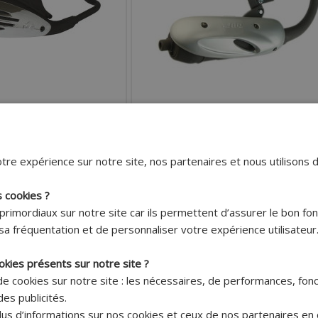
Livraison offerte
Livraison offerte
sur ce
sur ce
produit !*
produit !*
LE 4 SOUPAPES POUR
POT SITO ADAPTABLE POUR SCOOTER PE
tre expérience sur notre site, nos partenaires et nous utilisons 
0 VESPA LX (RÉFÉRENCE 0745
50 SPEEDFIGHT 2-X-FIGHT WRC (RÉFÉRENCE 
s cookies ?
222.60 €
152.60 €
primordiaux sur notre site car ils permettent d’assurer le bon f
:
Prix :
sa fréquentation et de personnaliser votre expérience utilisateur
240.60 €
165.00 €
blic:
Prix public:
TER AU PANIER
AJOUTER AU PANIER
okies présents sur notre site ?
 de cookies sur notre site : les nécessaires, de performances, fon
pédition Rapide
Expédition Rapide
es publicités.
x sans frais avec Paypal*
Payer en 4x sans frais avec Paypal*
us d’informations sur nos cookies et ceux de nos partenaires en c