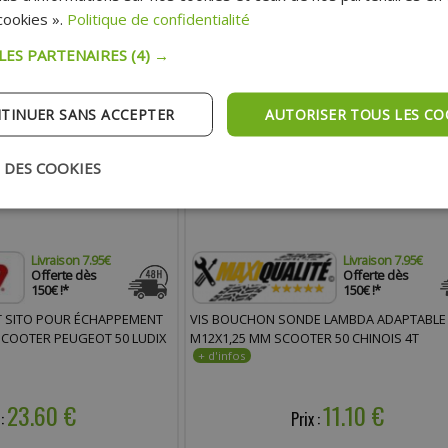
ookies ».
Politique de confidentialité
 LES PARTENAIRES
(4) →
TINUER SANS ACCEPTER
AUTORISER TOUS LES CO
 DES COOKIES
Livraison 7.95€
Livraison 7.95€
Offerte dès
Offerte dès
150€ !*
150€ !*
T SITO POUR ÉCHAPPEMENT
VIS BOUCHON SONDE LAMBDA ADAPTABLE
 SCOOTER PEUGEOT 50 LUDIX
M12X1,25 MM SCOOTER 50 CHINOIS 4T
23.60 €
11.10 €
 :
Prix :