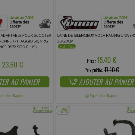
Livraison 7.95€
Livraison 7.95€
Offerte dès
Offerte dès
150€ !*
150€ !*
O ADAPTABLE POUR SCOOTER
LAINE DE SILENCIEUX VOCA RACING UNIVER
 RUNNER - PIAGGIO 50, NRG
30X20CM
NCE 0572 SITO PLUS)
15.40 €
Prix :
23.60 €
 :
17.10 €
Prix public:
TER AU PANIER
AJOUTER AU PANIER
pédition Rapide
Expédition Rapide
- 8%