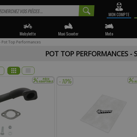
MON COMPTE
Mobylette
Maxi Scooter
Moto
›
Pot Top Performances
 informé sur la disponibilité du produit, veuillez indiquer vo
POT TOP PERFORMANCES - 
e produit appartient à notre déstockage ? Il ne sera malheureusemen
réapprovisionné si celui-ci est victime de son succès.
* Email :
- 10%
Téléphone :
mentaire :