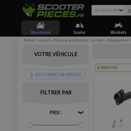
Sur tout le site
❯
Mon véhicule
Scooter
Mécaboite
Retour
|
Accueil
›
Pièces & accessoires
›
Scooter
›
Echappement
Pour être
VOTRE VÉHICULE
Votr
SÉLECTIONNEZ UN VÉHICULE
FILTRER PAR
Com
PRIX :
❯