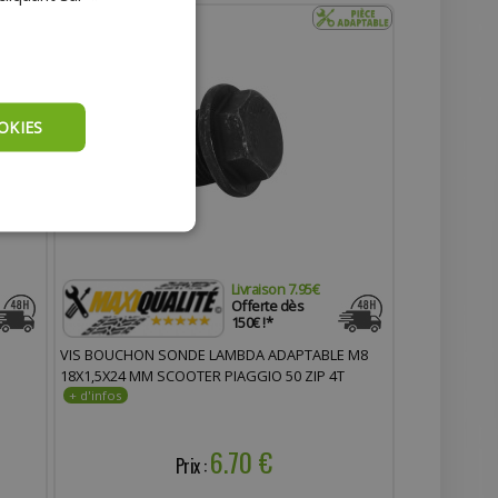
OKIES
Livraison 7.95€
Offerte dès
150€ !*
VIS BOUCHON SONDE LAMBDA ADAPTABLE M8
18X1,5X24 MM SCOOTER PIAGGIO 50 ZIP 4T
6.70 €
Prix :