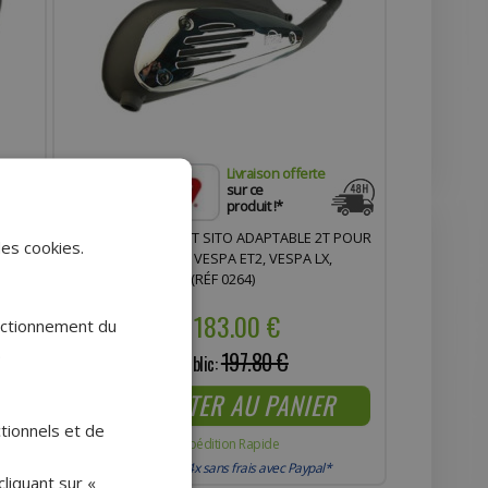
Livraison offerte
sur ce
produit !*
UGEOT
POT D'ÉCHAPPEMENT SITO ADAPTABLE 2T POUR
des cookies.
0711)
PIAGGIO 50 LIBERTY, VESPA ET2, VESPA LX,
PRIMAVERA, SPRINT (RÉF 0264)
183.00 €
onctionnement du
Prix :
.
197.80 €
Prix public:
AJOUTER AU PANIER
ctionnels et de
Expédition Rapide
Payer en 4x sans frais avec Paypal*
liquant sur «