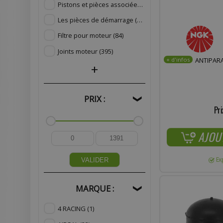
Pistons et pièces associées
(62)
Les pièces de démarrage
(164)
Filtre pour moteur
(84)
Joints moteur
(395)
ANTIPARA
+
PRIX :
❯
Pri
AJOU
Ex
VALIDER
MARQUE :
❯
4 RACING
(1)