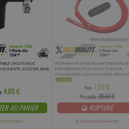
Livraison 7.95€
Livraison 7.95€
Offerte dès
Offerte dès
150€ !*
150€ !*
PTABLE CAOUTCHOUC
ANTIPARASITE ÉTANCHE ADAPTABLE HAUTE
 50 À BOITE, SCOOTER, MOB,
PERFORMANCE POUR MOTO, SCOOTER,
CYCLOMOTEUR, QUAD ET AUTRES VÉHICULE
PRIX SPÉCIAL !
7.82 €
Prix :
4.85 €
x :
20.60 €
Prix public:
TER AU PANIER
RUPTURE
pédition Rapide
Indisponible actuellement