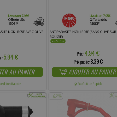
Livraison 7.95€
Livraison 7.95€
Offerte dès
Offerte dès
150€ !*
150€ !*
SITE NGK LB05E AVEC OLIVE
ANTIPARASITE NGK LB05F (SANS OLIVE SUR
BOUGIE)
4.94 €
Prix :
5.84 €
x :
8.39 €
Prix public:
TER AU PANIER
AJOUTER AU PANIER
pédition Rapide
Expédition Rapide
- 62%