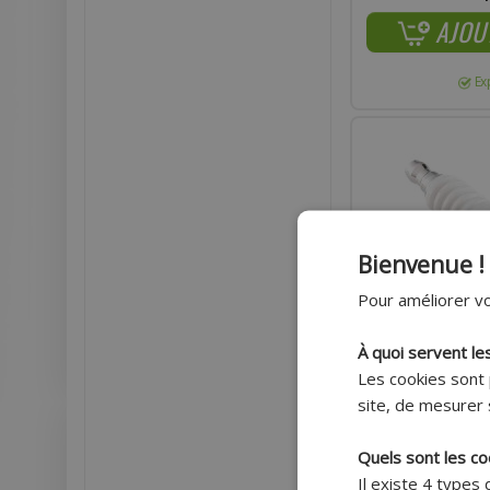
AJOU
Ex
Bienvenue !
Pour améliorer vo
À quoi servent le
Les cookies sont 
site, de mesurer 
Quels sont les co
BOUGIE NGK B8HS 
Il existe 4 types
REFROIDIS PAR AIR