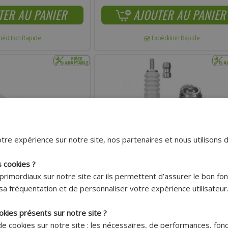
TER AU PANIER
AJOUTER AU PANIER
pédition Rapide
Expédition Rapide
tre expérience sur notre site, nos partenaires et nous utilisons 
s cookies ?
primordiaux sur notre site car ils permettent d’assurer le bon f
Livraison 7.95€
Livraison 7.95€
sa fréquentation et de personnaliser votre expérience utilisateur
Offerte dès
Offerte dès
150€ !*
150€ !*
okies présents sur notre site ?
STANDARD POUR MOTEURS
BOUGIE NGK B9ES (2611) LONGUE POUR
 de cookies sur notre site : les nécessaires, de performances, fon
 DE CONFIGURATION
MOTEURS À REFROIDISSEMENT LIQUIDE