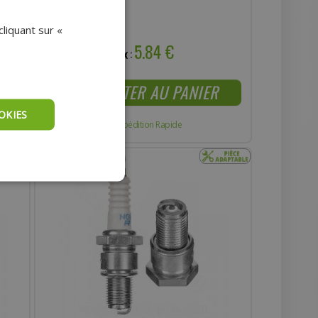
AIR
liquant sur «
5.84 €
Prix :
AJOUTER AU PANIER
OKIES
Expédition Rapide