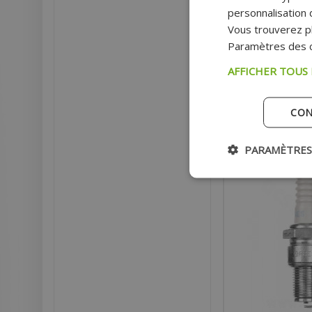
D'ORIGINE
personnalisation d
Vous trouverez pl
Paramètres des c
Pri
AFFICHER TOUS
AJOU
CON
Ex
PARAMÈTRES