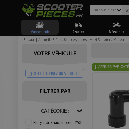
Sur tout le site
❯
Mon véhicule
Scooter
Mécaboite
Retour
|
Accueil
›
Pièces & accessoires
›
Maxi Scooter
›
Moteur
Pour être
VOTRE VÉHICULE
Votr
AFFINER PAR CAT
SÉLECTIONNEZ UN VÉHICULE
FILTRER PAR
Com
CATÉGORIE :
❯
Kit cylindre haut moteur
(70)