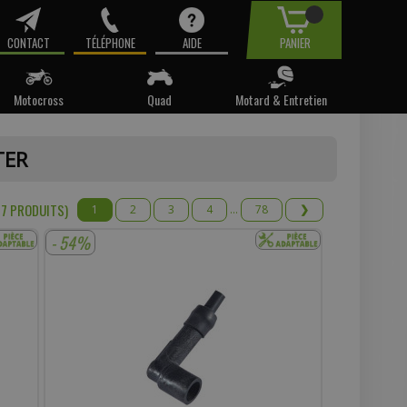
CONTACT
TÉLÉPHONE
AIDE
PANIER
Motocross
Quad
Motard & Entretien
tre email.
TER
t pas
7 PRODUIT
S
)
1
2
3
4
...
78
❯
- 54%