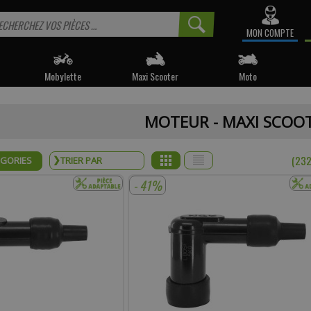
MON COMPTE
Mobylette
Maxi Scooter
Moto
 informé sur la disponibilité du produit, veuillez indiquer vo
MOTEUR - MAXI SCOO
e produit appartient à notre déstockage ? Il ne sera malheureusemen
réapprovisionné si celui-ci est victime de son succès.
(232
ÉGORIES
* Email :
- 41%
Téléphone :
mentaire :