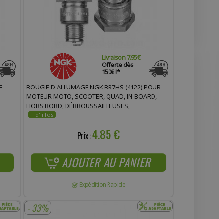
Livraison 7.95€
Offerte dès
150€ !*
E
BOUGIE D'ALLUMAGE NGK BR7HS (4122) POUR
MOTEUR MOTO, SCOOTER, QUAD, IN-BOARD,
HORS BORD, DÉBROUSSAILLEUSES,
GÉNÉRATEURS, TRONÇONNEUSES, MOTONEIGES
4.85 €
Prix :
AJOUTER AU PANIER
Expédition Rapide
- 33%