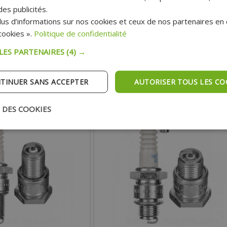
es publicités.
us d’informations sur nos cookies et ceux de nos partenaires en c
5.84 €
5.84 €
ookies ».
Politique de confidentialité
x :
Prix :
 LES PARTENAIRES
(4) →
TER AU PANIER
AJOUTER AU PANIER
TINUER SANS ACCEPTER
AUTORISER TOUS LES CO
pédition Rapide
Expédition Rapide
 DES COOKIES