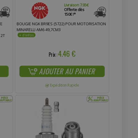
Livraison 7.95€
Offerte dès
150€ !*
TE
BOUGIE NGK BR9ES (5722) POUR MOTORISATION
MINARELLI AM6 49,7CM3
 2T
4.46 €
Prix :
AJOUTER AU PANIER
Expédition Rapide