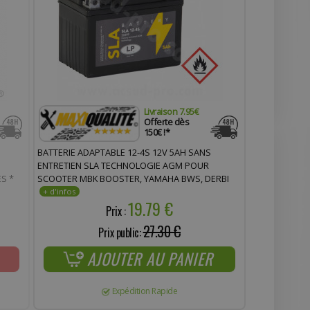
Livraison 7.95€
Offerte dès
150€ !*
BATTERIE ADAPTABLE 12-4S 12V 5AH SANS
ENTRETIEN SLA TECHNOLOGIE AGM POUR
S *
SCOOTER MBK BOOSTER, YAMAHA BWS, DERBI
SENDA ET AUTRES
19.79 €
Prix :
27.30 €
Prix public:
AJOUTER AU PANIER
Expédition Rapide