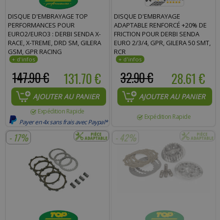
Commentaire :
DISQUE D'EMBRAYAGE TOP
DISQUE D'EMBRAYAGE
PERFORMANCES POUR
ADAPTABLE RENFORCÉ +20% DE
EURO2/EURO3 : DERBI SENDA X-
FRICTION POUR DERBI SENDA
RACE, X-TREME, DRD SM, GILERA
EURO 2/3/4, GPR, GILERA 50 SMT,
GSM, GPR RACING
RCR
147.90 €
131.70 €
32.90 €
28.61 €
AJOUTER AU PANIER
AJOUTER AU PANIER
Expédition Rapide
Expédition Rapide
Payer en 4x sans frais avec Paypal*
- 17%
- 42%