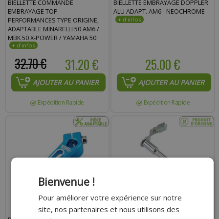
BIELLETTE COMMANDE
BIELLETTE EMBRAYAGE DOPPLER
EMBRAYAGE TOP
ALU ADAPT. AM6 - NEOCHROME
PERFORMANCES TYPE ORIGINE,
ADAPTABLE MINARELLI 50 AM6 /
MBK 50 X-POWER / YAMAHA 50
TZR / PEUGEOT 50 XPS / RIEJU 50
RS1 / APRILIA 50 RS
32.70 €
31.20 €
25.00 €
AJOUTER AU PANIER
AJOUTER AU PANIER
Expédition Rapide
Expédition Rapide
Bienvenue !
Pour améliorer votre expérience sur notre
site, nos partenaires et nous utilisons des