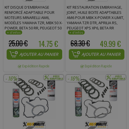
KIT DISQUE D'EMBRAYAGE
KIT RESTAURATION EMBRAYAGE,
RENFORCÉ ADAPTABLE POUR
JOINT, HUILE BOITE ADAPTABLES
MOTEURS MINARELLI AM6,
AM6 POUR MBK X-POWER X-LIMIT,
MODÈLES YAMAHA TZR, MBK 50 X-
YAMAHA TZR DTR, APRILIA RS,
POWER, BETA 50 RR, PEUGEOT 50
PEUGEOT XPS XP6, BETA RR
XPS, RIEJU 50 RS
25.00 €
14.75 €
68.30 €
49.99 €
AJOUTER AU PANIER
AJOUTER AU PANIER
Expédition Rapide
Expédition Rapide
- 16%
- 16%