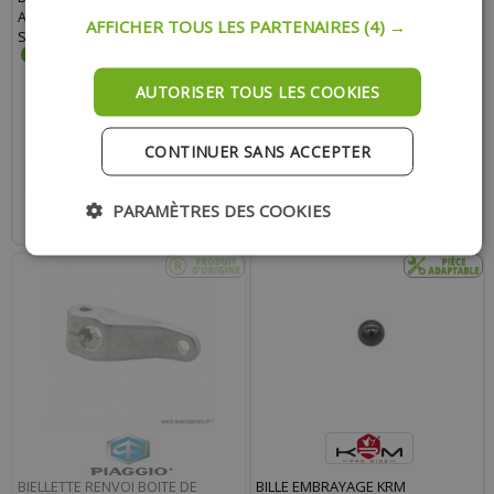
ADAPTABLE ALU ROUGE DERBI 50
ADAPTABLE ALUMINIUM
AFFICHER TOUS LES PARTENAIRES
(4) →
SENDA, GPR, GILERA 50 SMT
IMITATION CARBONE POUR DERBI
50 SENDA / GPR
AUTORISER TOUS LES COOKIES
23.00 €
20.50 €
25.90 €
23.60 €
CONTINUER SANS ACCEPTER
AJOUTER AU PANIER
AJOUTER AU PANIER
PARAMÈTRES DES COOKIES
Expédition Rapide
Expédition Rapide
BIELLETTE RENVOI BOITE DE
BILLE EMBRAYAGE KRM