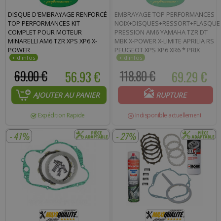
DISQUE D'EMBRAYAGE RENFORCÉ
EMBRAYAGE TOP PERFORMANCES
TOP PERFORMANCES KIT
NOIX+DISQUES+RESSORT+FLASQUE
COMPLET POUR MOTEUR
PRESSION AM6 YAMAHA TZR DT
MINARELLI AM6 TZR XPS XP6 X-
MBK X-POWER X-LIMITE APRILIA RS
POWER
PEUGEOT XPS XP6 XR6 * PRIX
SPÉCIAL !
69.00 €
56.93 €
118.80 €
69.29 €
AJOUTER AU PANIER
RUPTURE
Expédition Rapide
Indisponible actuellement
- 41%
- 27%