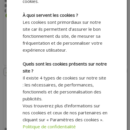
BIELLETTE EMBRAYAGE TUN'R ALU
BIELLETTE EMBRAYAGE YAMAHA /
cookies.
BLEU DERBI SENDA
MBK OEM AM6 4YVE63810100
EURO2/EURO3/EURO4
À quoi servent les cookies ?
Les cookies sont primordiaux sur notre
site car ils permettent d’assurer le bon
23.00 €
35.10 €
fonctionnement du site, de mesurer sa
fréquentation et de personnaliser votre
AJOUTER AU PANIER
AJOUTER AU PANIER
expérience utilisateur.
Expédition Rapide
Expédition Rapide
Quels sont les cookies présents sur notre
site ?
- 11%
- 9%
Il existe 4 types de cookies sur notre site
: les nécessaires, de performances,
fonctionnels et de personnalisation des
publicités.
Vous trouverez plus d’informations sur
nos cookies et ceux de nos partenaires en
cliquant sur « Paramètres des cookies ».
Politique de confidentialité
BIELLETTE EMBRAYAGE
BIELLETTE EMBRAYAGE