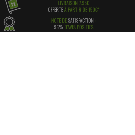
LIVRAISON 7.95€
OFFERTE
À PARTIR DE 150€*
NOTE DE
SATISFACTION
:
96%
D'AVIS POSITIFS
RÉGLEMENT SIMPLE
ET
SÉCURISÉ
*
SATISFAIT OU REMBOURSÉ
AVEC RETOUR FACILE ! *
INFORMATIONS
CONTACT
INFORMATIONS LÉGALES
LIVRAISON & RETOUR
NOS PARTENAIRES