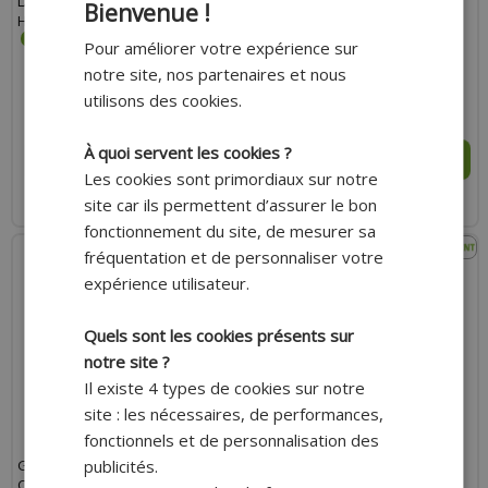
LADY NOIR T 6,5 (XS)
TRENDY ETE GT225 - CALLAO
Bienvenue !
HOMOLOGUÉ EN 13594:2015-CE
NOIR/JAUNE FLUO TAILLE XS
Pour améliorer votre expérience sur
notre site, nos partenaires et nous
utilisons des cookies.
53.00 €
23.00 €
À quoi servent les cookies ?
AJOUTER AU PANIER
AJOUTER AU PANIER
Les cookies sont primordiaux sur notre
site car ils permettent d’assurer le bon
Expédition Rapide
Expédition Rapide
fonctionnement du site, de mesurer sa
fréquentation et de personnaliser votre
expérience utilisateur.
Quels sont les cookies présents sur
notre site ?
Il existe 4 types de cookies sur notre
site : les nécessaires, de performances,
fonctionnels et de personnalisation des
publicités.
GANTS MOTO TRENDY GT225
GANTS MOTO TRENDY GT225
CALLAO NOIR/ROUGE TAILLE XS
CALLAO NOIR/GRIS TAILLE XS