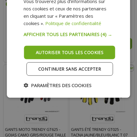
Vous trouverez plus d’informations sur
nos cookies et ceux de nos partenaires
en cliquant sur « Paramètres des
cookies ».
Politique de confidentialité
23.00 €
23.00 €
AFFICHER TOUS LES PARTENAIRES
(4) →
AJOUTER AU PANIER
AJOUTER AU PANIER
AUTORISER TOUS LES COOKIES
Expédition Rapide
Expédition Rapide
CONTINUER SANS ACCEPTER
PARAMÈTRES DES COOKIES
GANTS MOTO TRENDY GT625 -
GANTS ÉTÉ TRENDY GT025 -
GOIAS CAMO GRIS/ROUGE TAILLE
TACNA JAUNE/BLEU/BLANC T 07