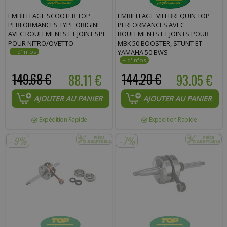
Commentaire :
EMBIELLAGE SCOOTER TOP
EMBIELLAGE VILEBREQUIN TOP
PERFORMANCES TYPE ORIGINE
PERFORMANCES AVEC
AVEC ROULEMENTS ET JOINT SPI
ROULEMENTS ET JOINTS POUR
POUR NITRO/OVETTO
MBK 50 BOOSTER, STUNT ET
YAMAHA 50 BWS
149.68 €
88.11 €
144.20 €
93.05 €
AJOUTER AU PANIER
AJOUTER AU PANIER
Expédition Rapide
Expédition Rapide
- 9%
- 7%