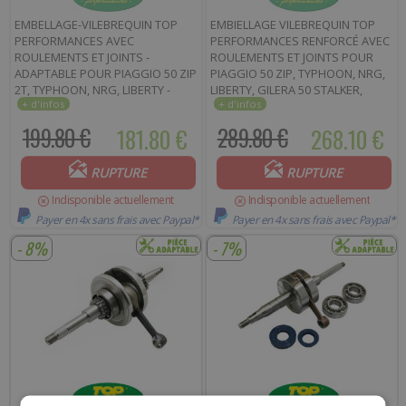
EMBELLAGE-VILEBREQUIN TOP
EMBIELLAGE VILEBREQUIN TOP
PERFORMANCES AVEC
PERFORMANCES RENFORCÉ AVEC
ROULEMENTS ET JOINTS -
ROULEMENTS ET JOINTS POUR
ADAPTABLE POUR PIAGGIO 50 ZIP
PIAGGIO 50 ZIP, TYPHOON, NRG,
2T, TYPHOON, NRG, LIBERTY -
LIBERTY, GILERA 50 STALKER,
GILERA 50 STALKER, RUNNER,
RUNNER, DNA, ICE (ENTRAXE
DNA, ICE
BIELLE 80 MM)
199.80 €
181.80 €
289.80 €
268.10 €
RUPTURE
RUPTURE
Indisponible actuellement
Indisponible actuellement
Payer en 4x sans frais avec Paypal*
Payer en 4x sans frais avec Paypal*
- 8%
- 7%