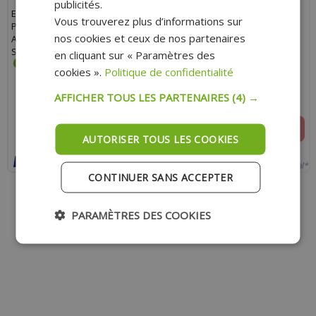
publicités.
EMBRAYAGE TOP
VILEBREQUIN TOP
Vous trouverez plus d’informations sur
PERFORMANCES TYPE ORIGINE
PERFORMANCES TYPE ORIGINE
nos cookies et ceux de nos partenaires
ADAPT. POUR TYPHOON, NRG,
(SANS POMPE À AIR) POUR
STALKER, ZIP, ICE, DNA, SR50 R
PEUGEOT 50 TKR, TREKKER,
en cliquant sur « Paramètres des
SPEEDFIGHT, VIVACITY, BUXY,
cookies ».
Politique de confidentialité
SQUAB, ZENITH, ELYSEO
209.80 €
194.00 €
144.30 €
133.50 €
AFFICHER TOUS LES PARTENAIRES
(4) →
AJOUTER AU PANIER
RUPTURE
AUTORISER TOUS LES COOKIES
Expédition Rapide
Indisponible actuellement
Payer en 4x sans frais avec Paypal*
Payer en 4x sans frais avec Paypal*
CONTINUER SANS ACCEPTER
PARAMÈTRES DES COOKIES