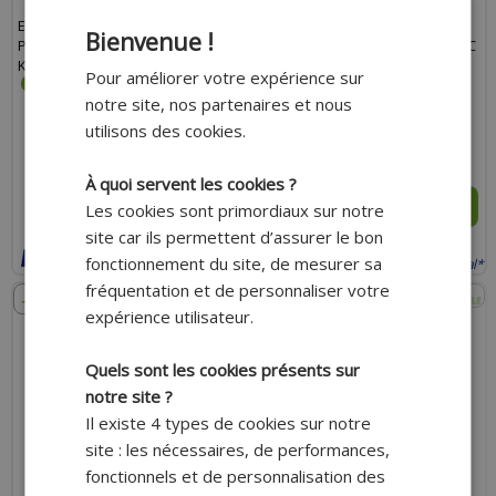
EMBIELLAGE VILEBREQUIN TOP
EMBIELLAGE/VILEBREQUIN TOP
Bienvenue !
PERFORMANCES - ADAPTABLE
PERFORMANCES RENFORCÉ AVEC
KYMCO 50 AGILITY 4T
ROULEMENTS ET JOINTS POUR
Pour améliorer votre expérience sur
MBK 50 BOOSTER, STUNT,
notre site, nos partenaires et nous
YAMAHA 50 BWS, SLIDER
utilisons des cookies.
199.80 €
184.80 €
273.70 €
253.20 €
À quoi servent les cookies ?
AJOUTER AU PANIER
AJOUTER AU PANIER
Les cookies sont primordiaux sur notre
site car ils permettent d’assurer le bon
Expédition Rapide
Expédition Rapide
fonctionnement du site, de mesurer sa
Payer en 4x sans frais avec Paypal*
Payer en 4x sans frais avec Paypal*
fréquentation et de personnaliser votre
- 8%
- 7%
expérience utilisateur.
Quels sont les cookies présents sur
notre site ?
Il existe 4 types de cookies sur notre
site : les nécessaires, de performances,
fonctionnels et de personnalisation des