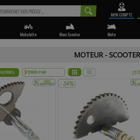
MON COMPTE
Mobylette
Maxi Scooter
Moto
 informé sur la disponibilité du produit, veuillez indiquer vo
MOTEUR - SCOOTE
e produit appartient à notre déstockage ? Il ne sera malheureusemen
réapprovisionné si celui-ci est victime de son succès.
(17
ÉGORIES
* Email :
- 34%
Téléphone :
mentaire :