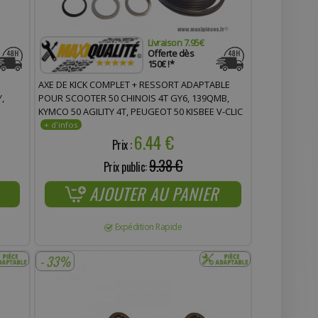
Livraison 7.95€
Offerte dès
150€ !*
AXE DE KICK COMPLET + RESSORT ADAPTABLE
,
POUR SCOOTER 50 CHINOIS 4T GY6, 139QMB,
KYMCO 50 AGILITY 4T, PEUGEOT 50 KISBEE V-CLIC
4T, SYM 50 ORBIT 4T, BAOTIAN 50 BT49QT 4T *
6.44 €
PRIX SPÉCIAL !
Prix :
9.38 €
Prix public:
AJOUTER AU PANIER
Expédition Rapide
- 33%