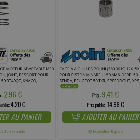
Livraison 7.95€
Livraison 7.95€
Offerte dès
Offerte dès
150€ !*
150€ !*
CAGE A AIGUILLES POLINI (280.0019) 12X15X
GE MOTEUR ADAPTABLE M30
POUR PISTON MINARELLI 50 AM6, DERBI 50
OU, JOINT, RESSORT POUR
SENDA, PEUGEOT 50 TKR, SPEEDFIGHT, XPS
 50 BT49QT, KYMCO,
X-POWER, YAMAHA 50 TZR, RIEJU 50 RR, SMX
IO * PRIX SPÉCIAL !
9.41 €
2.96 €
PRIX SPÉCIAL !
Prix :
x :
14.98 €
4.20 €
Prix public:
public:
AJOUTER AU PANIER
TER AU PANIER
Expédition Rapide
pédition Rapide