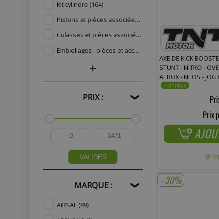
Kit cylindre
(164)
Pistons et pièces associées
(256)
Culasses et pièces associées
(100)
Embiellages : pièces et accessoires
(198)
AXE DE KICK BOOSTER
+
STUNT - NITRO - OVE
AEROX - NEOS - JOG 
PRIX :
❯
Pri
Prix p
AJOU
Ex
VALIDER
- 30%
MARQUE :
❯
AIRSAL
(89)