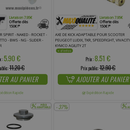
Livraison 7.95€
Livraison 7.95€
Offerte dès
Offerte dès
150€ !*
150€ !*
 SPIRIT - NAKED - ROCKET -
AXE DE KICK ADAPTABLE POUR SCOOTER
TTO - BWS - NG - SLIDER -
PEUGEOT LUDIX, TKR, SPEEDFIGHT, VIVACITY
R
KYMCO AGILITY 2T
5.90 €
8.51 €
x :
Prix :
11.20 €
12.90 €
ublic:
Prix public:
TER AU PANIER
AJOUTER AU PANIER
pédition Rapide
Expédition Rapide
- 37%