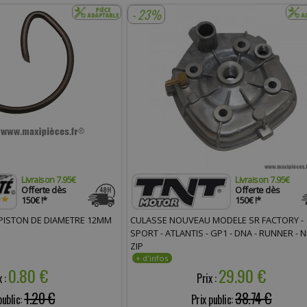
- 23%
Livraison 7.95€
Livraison 7.95€
Offerte dès
Offerte dès
150€ !*
150€ !*
 PISTON DE DIAMETRE 12MM
CULASSE NOUVEAU MODELE SR FACTORY -
SPORT - ATLANTIS - GP1 - DNA - RUNNER - N
ZIP
0.80 €
29.90 €
x :
Prix :
1.20 €
38.74 €
public:
Prix public: