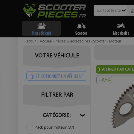
Sur tout le site
❯
Mon véhicule
Scooter
Mécaboite
Retour
|
Accueil
›
Pièces & accessoires
›
Scooter
›
Moteur
Pour être
VOTRE VÉHICULE
Votr
AFFINER PAR CAT
SÉLECTIONNEZ UN VÉHICULE
- 47%
FILTRER PAR
Com
CATÉGORIE :
❯
Pack pour moteur
(37)