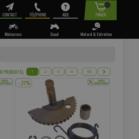
CONTACT
TÉLÉPHONE
AIDE
PANIER
Motocross
Quad
Motard & Entretien
tre email.
R
t pas
16 PRODUIT
S
)
1
2
3
4
...
58
❯
- 31%