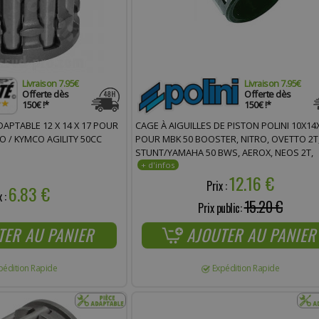
Livraison 7.95€
Livraison 7.95€
Offerte dès
Offerte dès
150€ !*
150€ !*
CAGE À AIGUILLES DE PISTON POLINI 10X14
DAPTABLE 12 X 14 X 17 POUR
POUR MBK 50 BOOSTER, NITRO, OVETTO 2T
 / KYMCO AGILITY 50CC
STUNT/YAMAHA 50 BWS, AEROX, NEOS 2T,
SLIDER/MALAGUTI 50 F12/APRILIA 50 SR (280
12.16 €
Prix :
6.83 €
x :
15.20 €
Prix public:
AJOUTER AU PANIER
TER AU PANIER
Expédition Rapide
pédition Rapide