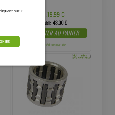
SCARABEO
liquant sur «
19.99 €
Prix :
48.00 €
Prix public:
AJOUTER AU PANIER
OKIES
Expédition Rapide