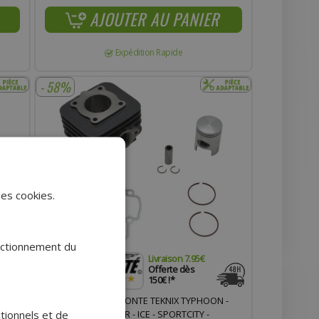
AJOUTER AU PANIER
Expédition Rapide
- 58%
des cookies.
onctionnement du
Livraison 7.95€
.
Offerte dès
150€ !*
EROX -
CYLINDRE MOTEUR FONTE TEKNIX TYPHOON -
ctionnels et de
VESPA - ZIP - STALKER - ICE - SPORTCITY -