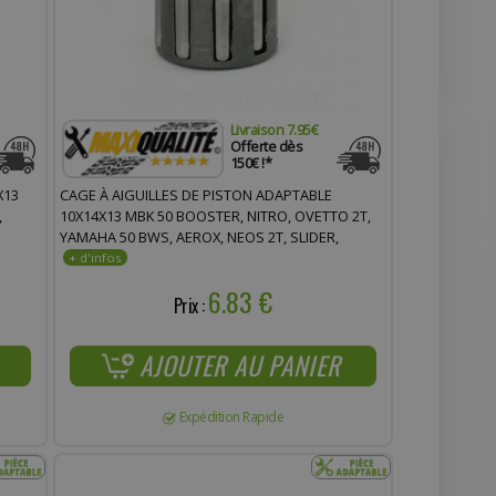
Livraison 7.95€
Offerte dès
150€ !*
X13
CAGE À AIGUILLES DE PISTON ADAPTABLE
,
10X14X13 MBK 50 BOOSTER, NITRO, OVETTO 2T,
YAMAHA 50 BWS, AEROX, NEOS 2T, SLIDER,
.0017)
MALAGUTI 50 F12
6.83 €
Prix :
AJOUTER AU PANIER
Expédition Rapide