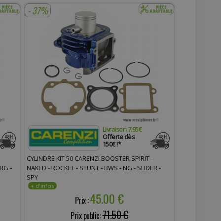
- 37%
Livraison 7.95€
Offerte dès
150€ !*
CYLINDRE KIT 50 CARENZI BOOSTER SPIRIT -
RG -
NAKED - ROCKET - STUNT - BWS - NG - SLIDER -
SPY
45.00 €
Prix :
71.50 €
Prix public: