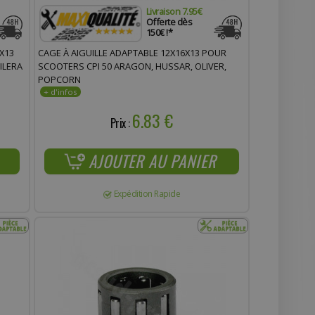
Livraison 7.95€
Offerte dès
150€ !*
X13
CAGE À AIGUILLE ADAPTABLE 12X16X13 POUR
ILERA
SCOOTERS CPI 50 ARAGON, HUSSAR, OLIVER,
POPCORN
6.83 €
Prix :
AJOUTER AU PANIER
Expédition Rapide