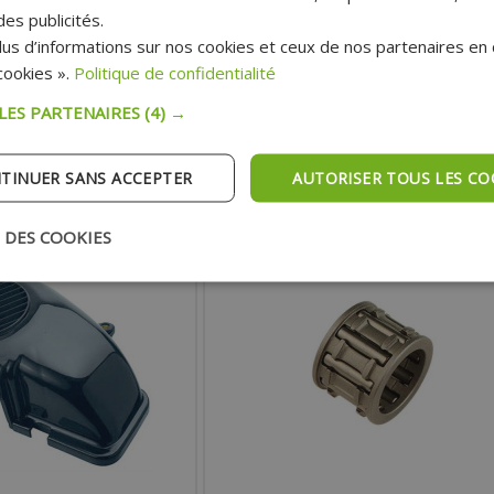
es publicités.
us d’informations sur nos cookies et ceux de nos partenaires en c
19.99 €
44.90 €
 :
Prix :
ookies ».
Politique de confidentialité
35.00 €
65.90 €
ublic:
Prix public:
 LES PARTENAIRES
(4) →
TER AU PANIER
AJOUTER AU PANIER
TINUER SANS ACCEPTER
AUTORISER TOUS LES CO
pédition Rapide
Expédition Rapide
 DES COOKIES