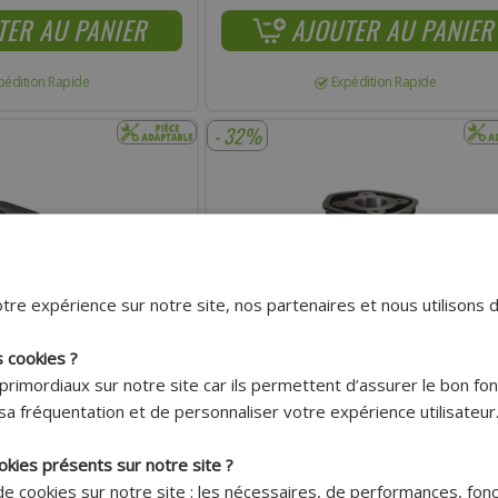
TER AU PANIER
AJOUTER AU PANIER
pédition Rapide
Expédition Rapide
- 32%
tre expérience sur notre site, nos partenaires et nous utilisons 
s cookies ?
primordiaux sur notre site car ils permettent d’assurer le bon f
Livraison 7.95€
Livraison 7.95€
sa fréquentation et de personnaliser votre expérience utilisateur
Offerte dès
Offerte dès
150€ !*
150€ !*
okies présents sur notre site ?
CHEMISE FONTE BOOSTER
CYLINDRE MOTEUR FONTE TEKNIX NITRO - A
 de cookies sur notre site : les nécessaires, de performances, fon
KET - STUNT - BW'S - NG -
MACH G - JOG RR - APRILIA SR - JOG RR