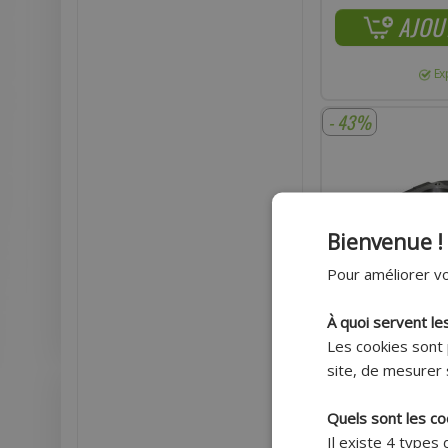
AJOU
Ex
- 43%
Bienvenue !
Pour améliorer vo
À quoi servent le
Les cookies sont 
site, de mesurer 
Quels sont les co
CYLINDRE MOTEUR 
Il existe 4 types
SPIRIT - NAKED - ROC