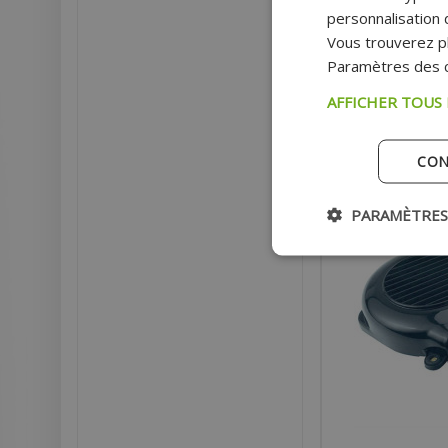
SLIDER - SPY
personnalisation d
Vous trouverez pl
Prix
Paramètres des c
Prix p
AFFICHER TOUS
AJOU
CON
Ex
PARAMÈTRES