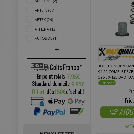
AREXONS
(2)
ARTEIN
(67)
ARTEK
(29)
ATHENA
(12)
AUTOSOL
(1)
+
BOUCHON DE VIDAN
X 1.25 COMPLET ÉCR
GY6 50/125 BAOTIAN
PEUGEOT, SYM, PIAGG
Pri
Prix 
AJOU
Ex