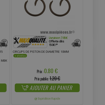
Livraison 7.95€
Offerte dès
150€ !*
15
CIRCLIPS DE PISTON DE DIAMETRE 10MM
, MBK
 *
0.80 €
Prix :
1.20 €
Prix public:
AJOUTER AU PANIER
Expédition Rapide