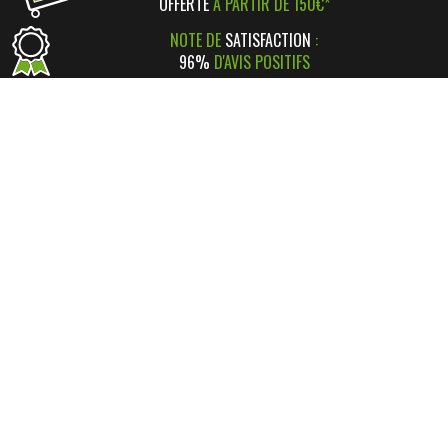
OFFERTE
À PARTIR DE 150€*
NOTE DE
SATISFACTION
:
96%
D'AVIS POSITIFS
RÉGLEMENT SIMPLE
ET
SÉCURISÉ
*
SATISFAIT OU REMBOURSÉ
AVEC RETOUR FACILE ! *
INFORMATIONS
CONTACT
INFORMATIONS LÉGALES
LIVRAISON & RETOUR
NOS PARTENAIRES