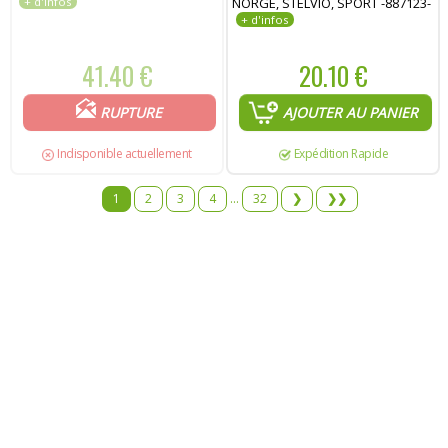
NORGE, STELVIO, SPORT -887123-
41.40 €
20.10 €
RUPTURE
AJOUTER AU PANIER
Indisponible actuellement
Expédition Rapide
1
2
3
4
...
32
❯
❯❯