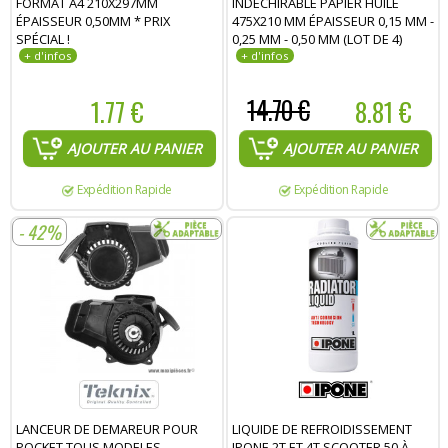
FORMAT A4 210X297MM
INDÉCHIRABLE PAPIER HUILÉ
ÉPAISSEUR 0,50MM * PRIX
475X210 MM ÉPAISSEUR 0,15 MM -
SPÉCIAL !
0,25 MM - 0,50 MM (LOT DE 4)
1.77 €
14.70 €
8.81 €
AJOUTER AU PANIER
AJOUTER AU PANIER
Expédition Rapide
Expédition Rapide
- 42%
LANCEUR DE DEMAREUR POUR
LIQUIDE DE REFROIDISSEMENT
POCKET TOUS MODELES
IPONE 2T ET 4T SCOOTER 50 À