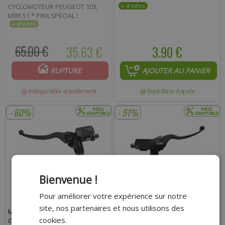
CYCLOMOTEUR PEUGEOT 103,
MBK 51 * PRIX SPÉCIAL !
65.00 €
35.63 €
3.90 €
RUPTURE
AJOUTER AU PANIER
Indisponible actuellement
Expédition Rapide
- 60%
- 51%
Bienvenue !
Pour améliorer votre expérience sur notre
site, nos partenaires et nous utilisons des
MAITRE CYLINDRE DE FREIN P2R
MAITRE CYLINDRE DE FREIN
cookies.
GAUCHE ADAPT : UNIVERSEL
ADAPTABLE COMPLET DROIT AV