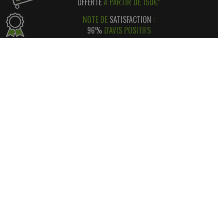
OFFERTE
À PARTIR DE 150€*
NOTE DE
SATISFACTION
:
96%
D'AVIS POSITIFS
RÉGLEMENT SIMPLE
ET
SÉCURISÉ
*
SATISFAIT OU REMBOURSÉ
AVEC RETOUR FACILE ! *
INFORMATIONS
CONTACT
INFORMATIONS LÉGALES
LIVRAISON & RETOUR
NOS PARTENAIRES