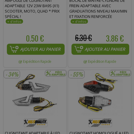
AMPOULE DE CLIGNOTANT
BOCAL DE MAÎTRE-CYLINDRE DE
ADAPTABLE 12V 23W BA9S (X1)
FREIN ADAPTABLE AVEC
SCOOTER, MOTO, QUAD * PRIX
GRADUATIONS NIVEAU MAX/MIN
SPÉCIAL !
ET FIXATION RENFORCÉE
0.50 €
6.30 €
3.86 €
AJOUTER AU PANIER
AJOUTER AU PANIER
Expédition Rapide
Expédition Rapide
- 34%
- 55%
CLIGNOTANT ADAPTABLE À LED
CLIGNOTANT HOMOLOGUÉ A LED