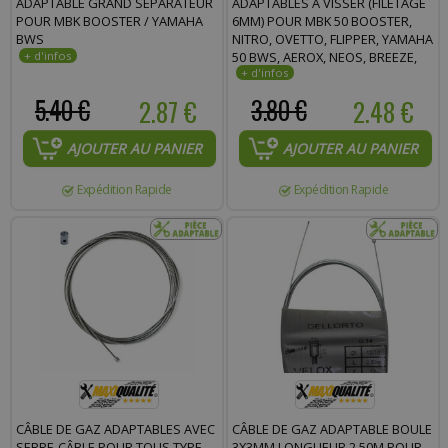
ADAPTABLE GRAND SÉPARATEUR
ADAPTABLES À VISSER (FILETAGE
POUR MBK BOOSTER / YAMAHA
6MM) POUR MBK 50 BOOSTER,
BWS
NITRO, OVETTO, FLIPPER, YAMAHA
50 BWS, AEROX, NEOS, BREEZE,
125 MAJESTY * PRIX SPÉCIAL !
5.40 €
2.87 €
3.80 €
2.48 €
AJOUTER AU PANIER
AJOUTER AU PANIER
Expédition Rapide
Expédition Rapide
CÂBLE DE GAZ ADAPTABLES AVEC
CÂBLE DE GAZ ADAPTABLE BOULE
SERRE-CÂBLE POUR TOUS TYPE
3X3MM LONGUEUR 2.50M POUR