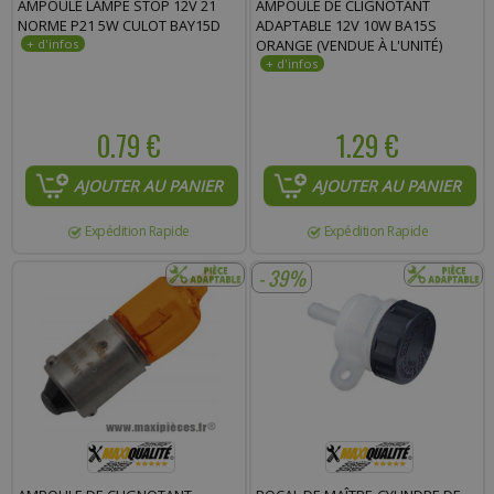
AMPOULE LAMPE STOP 12V 21
AMPOULE DE CLIGNOTANT
Commentaire :
NORME P21 5W CULOT BAY15D
ADAPTABLE 12V 10W BA15S
ORANGE (VENDUE À L'UNITÉ)
0.79 €
1.29 €
AJOUTER AU PANIER
AJOUTER AU PANIER
Expédition Rapide
Expédition Rapide
- 39%