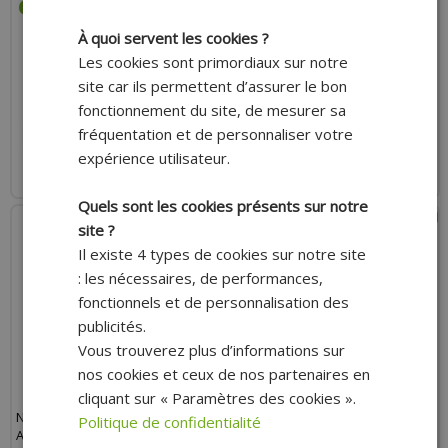
AVEC CONTACTEUR DE STOP
POUR 50 À BOITE/SCOOTER/MAXI
À quoi servent les cookies ?
SCOOTER/MOBYLETTE * PRIX
Les cookies sont primordiaux sur notre
SPÉCIAL !
site car ils permettent d’assurer le bon
24.00 €
9.49 €
24.00 €
11.87 €
fonctionnement du site, de mesurer sa
fréquentation et de personnaliser votre
AJOUTER AU PANIER
AJOUTER AU PANIER
expérience utilisateur.
Expédition Rapide
Expédition Rapide
Quels sont les cookies présents sur notre
- 47%
site ?
Il existe 4 types de cookies sur notre site
: les nécessaires, de performances,
fonctionnels et de personnalisation des
publicités.
Vous trouverez plus d’informations sur
nos cookies et ceux de nos partenaires en
cliquant sur « Paramètres des cookies ».
NETTOYANT FREIN ADAPTABLE
POIGNÉE DE GAZ ADAPTABLE
Politique de confidentialité
AÉROSOL 600ML POUR SCOOTER
NOIRE A TIRAGE RAPIDE AVEC