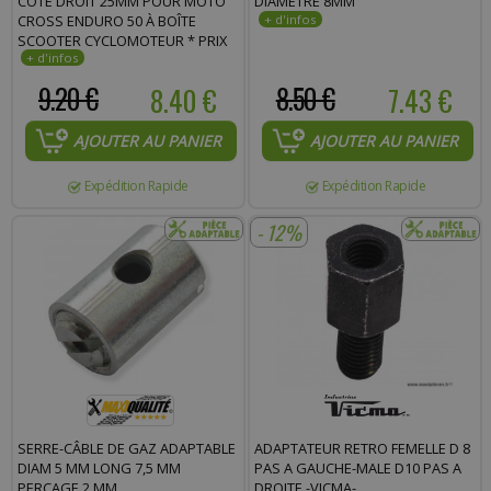
CÔTÉ DROIT 25MM POUR MOTO
DIAMÈTRE 8MM
CROSS ENDURO 50 À BOÎTE
SCOOTER CYCLOMOTEUR * PRIX
SPÉCIAL !
9.20 €
8.40 €
8.50 €
7.43 €
AJOUTER AU PANIER
AJOUTER AU PANIER
Expédition Rapide
Expédition Rapide
- 12%
SERRE-CÂBLE DE GAZ ADAPTABLE
ADAPTATEUR RETRO FEMELLE D 8
DIAM 5 MM LONG 7,5 MM
PAS A GAUCHE-MALE D10 PAS A
PERÇAGE 2 MM
DROITE -VICMA-