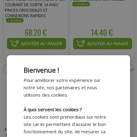
COURANT DE SORTIE 1A AVEC
PINCES CROCODILES ET
CONNEXIONS RAPIDES
68.20 €
14.40 €
AJOUTER AU PANIER
AJOUTER AU PANIER
Expédition Rapide
Expédition Rapide
- 17%
- 16%
Bienvenue !
Pour améliorer votre expérience sur
notre site, nos partenaires et nous
utilisons des cookies.
À quoi servent les cookies ?
Les cookies sont primordiaux sur notre
site car ils permettent d’assurer le bon
EAU DÉMINÉRALISÉE ADAPTABLE
FIL DE BOUGIE ADAPTABLE
fonctionnement du site, de mesurer sa
1L
DIAMÈTRE 6 MM ROUGE (5 M)