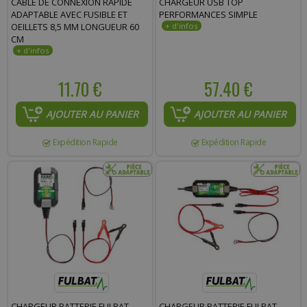
CABLE DE CONNEXION RAPIDE
CHARGEUR USB TOP
ADAPTABLE AVEC FUSIBLE ET
PERFORMANCES SIMPLE
Commentaire :
OEILLETS 8,5 MM LONGUEUR 60
CM
11.70 €
57.40 €
AJOUTER AU PANIER
AJOUTER AU PANIER
Expédition Rapide
Expédition Rapide
CHARGEUR BATTERIE FULBAT
CHARGEUR BATTERIE FULBAT