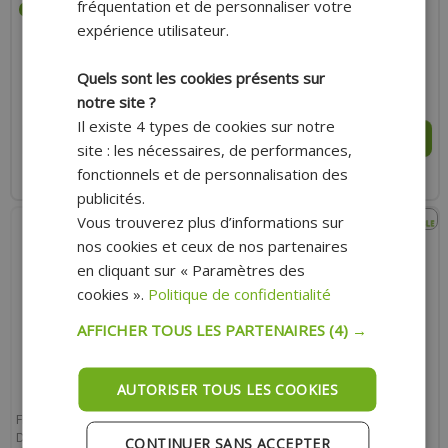
fréquentation et de personnaliser votre
expérience utilisateur.
Quels sont les cookies présents sur
9.80 €
8.10 €
21.40 €
18.00 €
notre site ?
Il existe 4 types de cookies sur notre
AJOUTER AU PANIER
AJOUTER AU PANIER
site : les nécessaires, de performances,
fonctionnels et de personnalisation des
Expédition Rapide
Expédition Rapide
publicités.
Vous trouverez plus d’informations sur
nos cookies et ceux de nos partenaires
en cliquant sur « Paramètres des
cookies ».
Politique de confidentialité
AFFICHER TOUS LES PARTENAIRES
(4) →
AUTORISER TOUS LES COOKIES
FIL DE BOUGIE ADAPTABLE
FIXATION DE BATTERIE ARTEIN
DIAMÈTRE 7 MM ROUGE (5 M)
MOUSSE ADHÉSIVE EN
CONTINUER SANS ACCEPTER