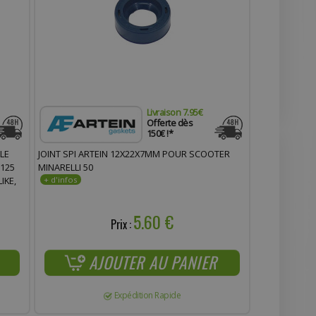
Livraison 7.95€
Offerte dès
150€ !*
LE
JOINT SPI ARTEIN 12X22X7MM POUR SCOOTER
 125
MINARELLI 50
IKE,
5.60 €
Prix :
AJOUTER AU PANIER
Expédition Rapide