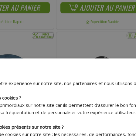
TER AU PANIER
AJOUTER AU PANIER
pédition Rapide
Expédition Rapide
tre expérience sur notre site, nos partenaires et nous utilisons 
s cookies ?
primordiaux sur notre site car ils permettent d’assurer le bon f
Livraison 7.95€
Livraison 7.95€
sa fréquentation et de personnaliser votre expérience utilisateur
Offerte dès
Offerte dès
150€ !*
150€ !*
okies présents sur notre site ?
PERFORMANCES POUR KIT DE
JOINT SPI CARTER TRANSMISSION SYM 17X
 de cookies sur notre site : les nécessaires, de performances, fon
À EAU (RÉF 00788) SCOOTER
POUR SCOOTER OEM ORBIT II / FIDDLE II / JE