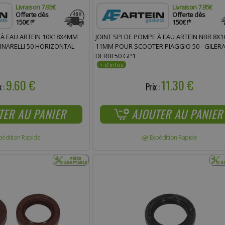
Livraison 7.95€
Livraison 7.95€
Offerte dès
Offerte dès
150€ !*
150€ !*
 À EAU ARTEIN 10X18X4MM
JOINT SPI DE POMPE À EAU ARTEIN NBR 8X1
NARELLI 50 HORIZONTAL
11MM POUR SCOOTER PIAGGIO 50 - GILERA 
DERBI 50 GP1
9.60 €
11.30 €
x :
Prix :
TER AU PANIER
AJOUTER AU PANIER
pédition Rapide
Expédition Rapide