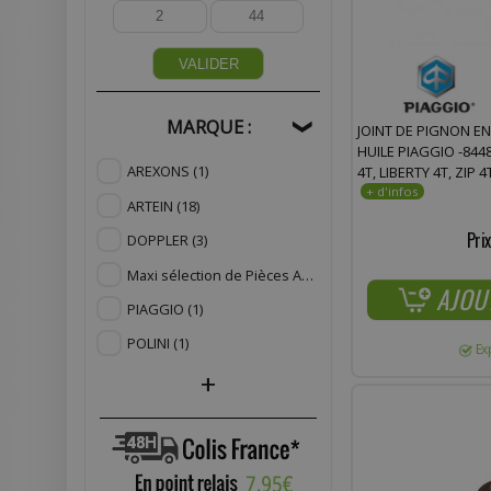
VALIDER
MARQUE :
❯
JOINT DE PIGNON E
HUILE PIAGGIO -844
AREXONS
(1)
4T, LIBERTY 4T, ZIP 
ARTEIN
(18)
Prix
DOPPLER
(3)
Maxi sélection de Pièces Adaptables
(16)
AJOU
PIAGGIO
(1)
POLINI
(1)
Ex
+