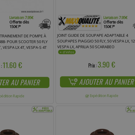
Livraison 7.95€
Livraison 7.95€
Offerte dès
Offerte dès
150€ !*
150€ !*
JOINT GUIDE DE SOUPAPE ADAPTABLE 4
NTRAINEMENT DE POMPE À
SOUPAPES PIAGGIO 50 FLY, 50 VESPA LX, 1
888- POUR SCOOTER 50 FLY
VESPA LX, APRILIA 50 SCARABEO
4T, VESPA LX 4T, VESPA-S 4T
3.90 €
11.60 €
Prix :
 :
AJOUTER AU PANIER
TER AU PANIER
Expédition Rapide
pédition Rapide