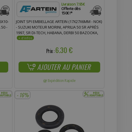
Livraison 7.95€
Offerte dès
150€ !*
6X10-
JOINT SPI EMBIELLAGE ARTEIN (17X27X6MM - NOK)
50 -
- SUZUKI MOTEUR MORINI, APRILIA 50 SR APRÈS
1997, SR DI-TECH, HABANA, DERBI 50 BAZOOKA,
VAMOS, ITALJET 50 FORMULA
6.30 €
Prix :
AJOUTER AU PANIER
Expédition Rapide
- 16%