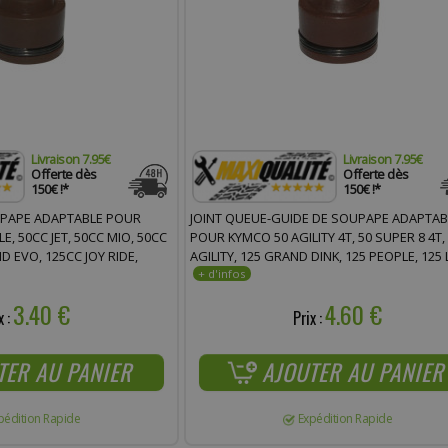
Livraison 7.95€
Livraison 7.95€
Offerte dès
Offerte dès
150€ !*
150€ !*
UPAPE ADAPTABLE POUR
JOINT QUEUE-GUIDE DE SOUPAPE ADAPTAB
, 50CC JET, 50CC MIO, 50CC
POUR KYMCO 50 AGILITY 4T, 50 SUPER 8 4T,
 EVO, 125CC JOY RIDE,
AGILITY, 125 GRAND DINK, 125 PEOPLE, 125 L
50CC GTS, 400CC MAXSYM
250 XCITING, 500 XCITING (VENDU À L'UNITÉ)
3.40 €
4.60 €
x :
Prix :
TER AU PANIER
AJOUTER AU PANIER
pédition Rapide
Expédition Rapide