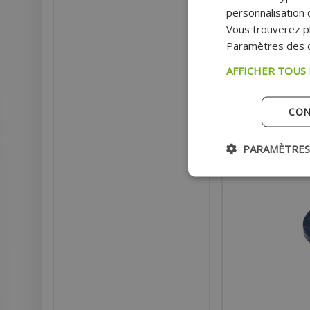
MINARELLI 50 (TYPE 
personnalisation d
Vous trouverez pl
Paramètres des c
Pri
AFFICHER TOUS
AJOU
CON
Ex
PARAMÈTRES