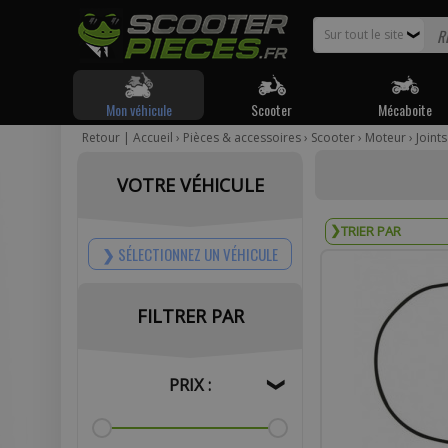
Sur tout le site
❯
Mon véhicule
Scooter
Mécaboite
Retour
|
Accueil
›
Pièces & accessoires
›
Scooter
›
Moteur
›
Joint
Pour être
VOTRE VÉHICULE
Votr
SÉLECTIONNEZ UN VÉHICULE
FILTRER PAR
Com
PRIX :
❯