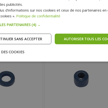
ORIGINE)
TEMPS
es publicités.
us d’informations sur nos cookies et ceux de nos partenaires en c
4.90 €
5.10 €
ookies ».
Politique de confidentialité
x :
Prix :
 LES PARTENAIRES
(4) →
TER AU PANIER
AJOUTER AU PANIER
TINUER SANS ACCEPTER
AUTORISER TOUS LES CO
pédition Rapide
Expédition Rapide
 DES COOKIES