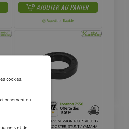
AJOUTER AU PANIER
Expédition Rapide
des cookies.
onctionnement du
Livraison 7.95€
.
Offerte dès
150€ !*
JOINT SPI CARTER TRANSMISSION ADAPTABLE 17
30X5
X 28 X 6 MM MBK 50 BOOSTER, STUNT / YAMAHA
ctionnels et de
T 4 4