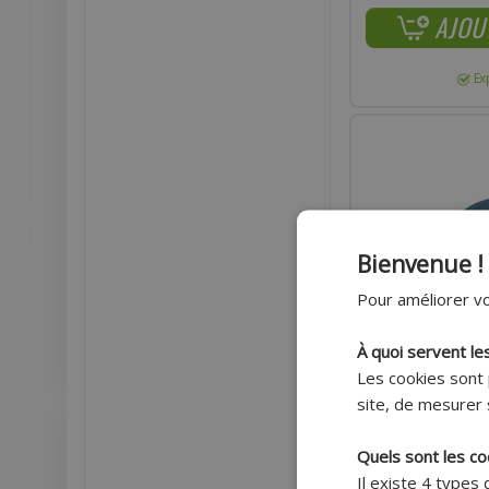
AJOU
Ex
Bienvenue !
Pour améliorer vo
À quoi servent le
Les cookies sont 
site, de mesurer 
Quels sont les co
JOINT SPI BA TOP 
Il existe 4 types
RÉPARATION POMPE 