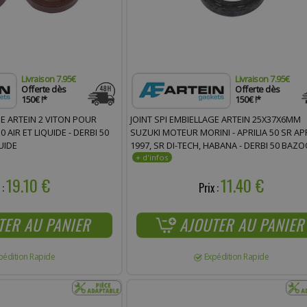
Livraison 7.95€
Livraison 7.95€
Offerte dès
Offerte dès
150€ !*
150€ !*
GE ARTEIN 2 VITON POUR
JOINT SPI EMBIELLAGE ARTEIN 25X37X6MM
AIR ET LIQUIDE - DERBI 50
SUZUKI MOTEUR MORINI - APRILIA 50 SR A
UIDE
1997, SR DI-TECH, HABANA - DERBI 50 BAZO
VAMOS - ITALJET 50 FORMULA
19.10 €
11.40 €
 :
Prix :
TER AU PANIER
AJOUTER AU PANIER
pédition Rapide
Expédition Rapide