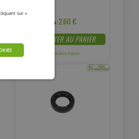
50 BWS
liquant sur «
2.60 €
Prix :
AJOUTER AU PANIER
OKIES
Expédition Rapide