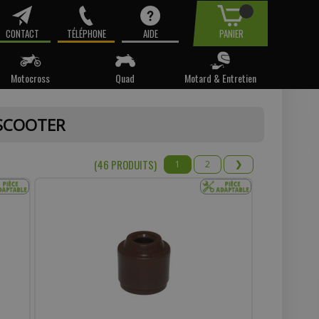
CONTACT
TÉLÉPHONE
AIDE
PANIER
Motocross
Quad
Motard & Entretien
tre email.
 SCOOTER
t pas
(46 PRODUIT
S
)
1
2
❯