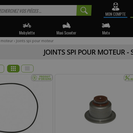
MON COMPTE
Mobylette
Maxi Scooter
Moto
s moteur
›
Joints spi pour moteur
 informé sur la disponibilité du produit, veuillez indiquer vo
JOINTS SPI POUR MOTEUR -
e produit appartient à notre déstockage ? Il ne sera malheureusemen
réapprovisionné si celui-ci est victime de son succès.
* Email :
Téléphone :
mentaire :