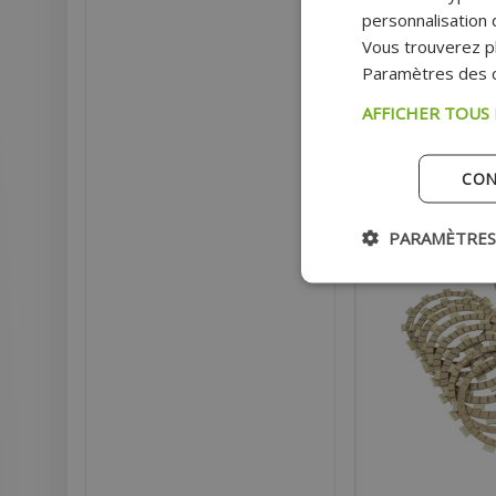
R 2004-2012, 200 S
personnalisation d
2009-2015
Vous trouverez pl
Paramètres des c
Prix
AFFICHER TOUS
AJOU
CON
Ex
PARAMÈTRES
- 5%