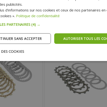
HADOW 2002-2005, 230 CRF M
200 TW 2001-2002, 125 TY 1980-1982, 175 TY
es publicités.
1980, 100 YZ 1978-1983, 125 YZ APRÈS 1976
us d’informations sur nos cookies et ceux de nos partenaires en c
46.10 €
50.20 €
ookies ».
Politique de confidentialité
 :
Prix :
 LES PARTENAIRES
(4) →
TER AU PANIER
AJOUTER AU PANIER
TINUER SANS ACCEPTER
AUTORISER TOUS LES CO
pédition Rapide
Expédition Rapide
 DES COOKIES