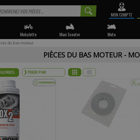
MON COMPTE
Mobylette
Maxi Scooter
Moto
èces du bas moteur
 informé sur la disponibilité du produit, veuillez indiquer vo
PIÈCES DU BAS MOTEUR - M
e produit appartient à notre déstockage ? Il ne sera malheureusemen
réapprovisionné si celui-ci est victime de son succès.
ÉGORIES
* Email :
Téléphone :
mentaire :