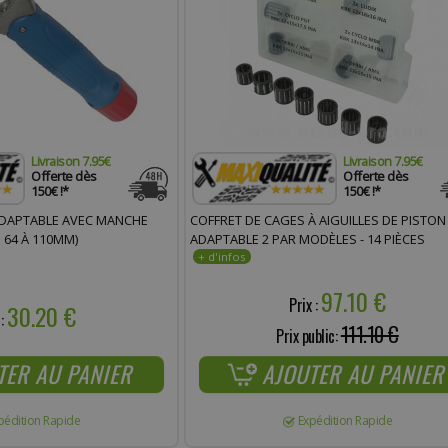
Livraison 7.95€
Livraison 7.95€
Offerte dès
Offerte dès
150€ !*
150€ !*
 ADAPTABLE AVEC MANCHE
COFFRET DE CAGES À AIGUILLES DE PISTON
E 64 À 110MM)
ADAPTABLE 2 PAR MODÈLES - 14 PIÈCES
97.10 €
Prix :
30.20 €
 :
111.10 €
Prix public:
TER AU PANIER
AJOUTER AU PANIER
pédition Rapide
Expédition Rapide