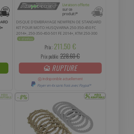
Livraison offerte
sur ce
produit !*
DARD
DISQUE D'EMBRAYAGE NEWFREN OE STANDARD
0+
KIT POUR MOTO HUSQVARNA 250-350-450 FC
2014+, 250-350-450-501 FE 2014+, KTM 250-300
EXC 2013+ (F1485AC)
211.50 €
Prix :
228.60 €
Prix public:
RUPTURE
Indisponible actuellement
Payer en 4x sans frais avec Paypal*
- 8%