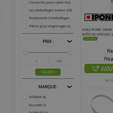
Couvercles pour carter moteur
(37)
Les embiellages moteur
(29)
Roulements d'embiellages
(7)
Pièces pour engrenages et boîtes de vitesses
(5)
HUILE IPONE 10W40
BOÎTE DE VITESSES 
PRIX :
❯
Prix
Prix p
AJOU
VALIDER
Ex
MARQUE :
❯
ATHENA
(4)
buzzetti
(1)
DOPPLER
(1)