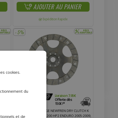
AJOUTER AU PANIER
Expédition Rapide
- 5%
des cookies.
onctionnement du
Livraison 7.95€
.
Offerte dès
150€ !*
OE
DISQUE D'EMBRAYAGE NEWFREN DRY CLUTCH K
-2002,
F1488K POUR BMW 1200 HP2 ENDURO 2005-2009,
ctionnels et de