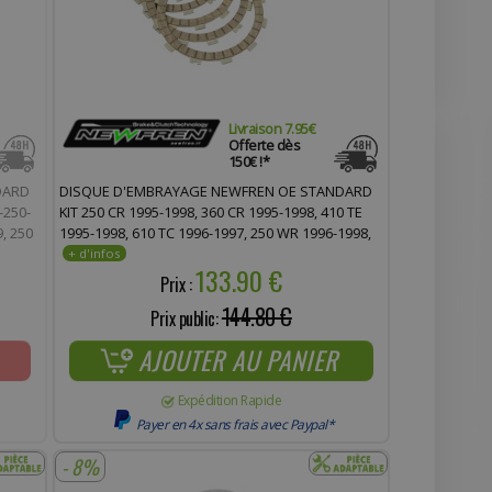
Livraison 7.95€
Offerte dès
150€ !*
DARD
DISQUE D'EMBRAYAGE NEWFREN OE STANDARD
-250-
KIT 250 CR 1995-1998, 360 CR 1995-1998, 410 TE
, 250
1995-1998, 610 TC 1996-1997, 250 WR 1996-1998,
360 WR 1996-1998 (F1417AC)
133.90 €
Prix :
144.80 €
Prix public:
AJOUTER AU PANIER
Expédition Rapide
Payer en 4x sans frais avec Paypal*
- 8%