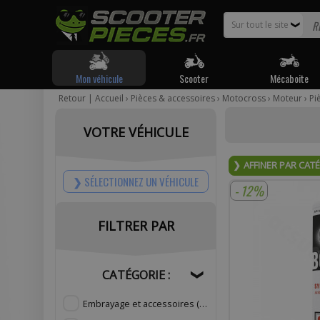
Sur tout le site
❯
Mon véhicule
Scooter
Mécaboite
Retour
|
Accueil
›
Pièces & accessoires
›
Motocross
›
Moteur
›
Pi
Pour être
VOTRE VÉHICULE
Votr
AFFINER PAR CAT
SÉLECTIONNEZ UN VÉHICULE
- 12%
FILTRER PAR
Com
CATÉGORIE :
❯
Embrayage et accessoires
(14)