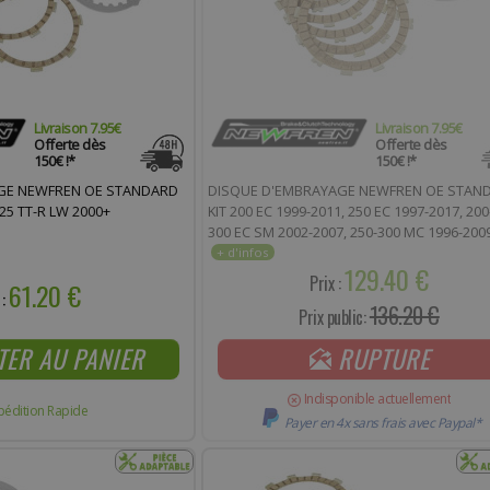
Livraison 7.95€
Livraison 7.95€
Offerte dès
Offerte dès
150€ !*
150€ !*
GE NEWFREN OE STANDARD
DISQUE D'EMBRAYAGE NEWFREN OE STAN
125 TT-R LW 2000+
KIT 200 EC 1999-2011, 250 EC 1997-2017, 200
300 EC SM 2002-2007, 250-300 MC 1996-2009
SM 2009+ (F1469AC)
129.40 €
Prix :
61.20 €
 :
136.20 €
Prix public:
TER AU PANIER
RUPTURE
Indisponible actuellement
pédition Rapide
Payer en 4x sans frais avec Paypal*