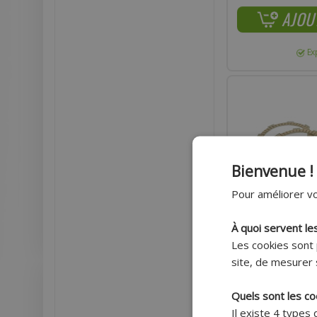
AJOU
Ex
Bienvenue !
Pour améliorer vo
À quoi servent le
Les cookies sont 
site, de mesurer 
Quels sont les co
DISQUE D'EMBRAYAG
STANDARD KIT) 125 C
Il existe 4 types