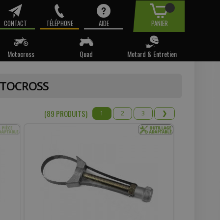
CONTACT
TÉLÉPHONE
AIDE
PANIER
Motocross
Quad
Motard & Entretien
tre email.
OTOCROSS
t pas
(89 PRODUIT
S
)
1
2
3
❯