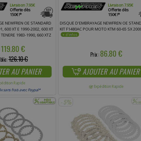
Livraison 7.95€
Livraison 7.95€
Offerte dès
Offerte dès
150€ !*
150€ !*
GE NEWFREN OE STANDARD
DISQUE D'EMBRAYAGE NEWFREN OE STAN
1, 600 XT E 1990-2002, 600 XT
KIT F1480AC POUR MOTO KTM 60-65 SX 200
Z TENERE 1983-1990, 660 XTZ
F1838AC)
119.80 €
:
86.80 €
Prix :
126.10 €
blic:
TER AU PANIER
AJOUTER AU PANIER
pédition Rapide
Expédition Rapide
x sans frais avec Paypal*
- 5%