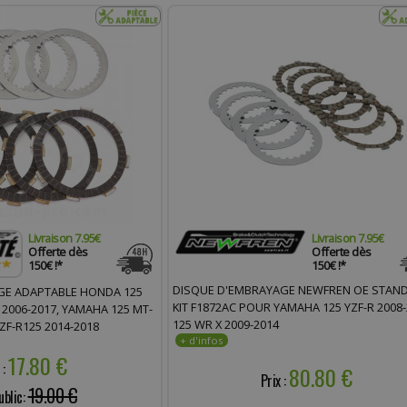
Livraison 7.95€
Livraison 7.95€
Offerte dès
Offerte dès
150€ !*
150€ !*
DISQUE D'EMBRAYAGE NEWFREN OE STAN
GE ADAPTABLE HONDA 125
KIT F1872AC POUR YAMAHA 125 YZF-R 2008-
F 2006-2017, YAMAHA 125 MT-
125 WR X 2009-2014
YZF-R125 2014-2018
17.80 €
 :
80.80 €
Prix :
19.00 €
ublic: