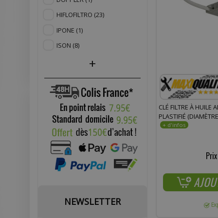
HIFLOFILTRO
(23)
IPONE
(1)
ISON
(8)
+
CLÉ FILTRE À HUILE
PLASTIFIÉ (DIAMÈTR
Prix
AJOU
NEWSLETTER
Ex