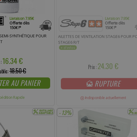
Livraison 7.95€
Livraison 7.95€
Offerte dès
Offerte dès
150€ !*
150€ !*
 SEMI-SYNTHÉTIQUE POUR
AILETTES DE VENTILATION STAGE6 POUR P
2T
STAGE6 R/T
16.34 €
 :
24.30 €
Prix :
18.50 €
ublic:
TER AU PANIER
RUPTURE
pédition Rapide
Indisponible actuellement
- 13%