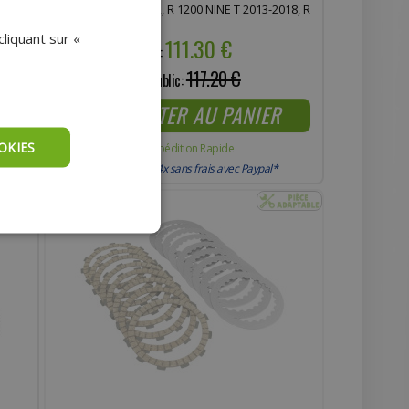
 1977-
R 1200 GS 2003-2012, R 1200 NINE T 2013-2018, R
1200 RT 2003-2013, 900 R 900 RT 2005-2013
liquant sur «
111.30 €
Prix :
117.20 €
Prix public:
AJOUTER AU PANIER
OKIES
Expédition Rapide
Payer en 4x sans frais avec Paypal*
- 7%