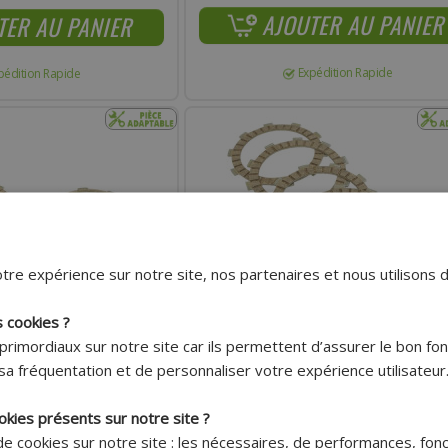
AJOUTER AU PANIER
TER AU PANIER
Expédition Rapide
pédition Rapide
tre expérience sur notre site, nos partenaires et nous utilisons 
s cookies ?
primordiaux sur notre site car ils permettent d’assurer le bon f
Livraison 7.95€
Livraison 7.95€
sa fréquentation et de personnaliser votre expérience utilisateur
Offerte dès
Offerte dès
150€ !*
150€ !*
okies présents sur notre site ?
E NEWFREN (F1693A - OE
DISQUE D'EMBRAYAGE NEWFREN (F1826A - 
A REBEL 1995-1997, 125 CBR
STANDARD KIT) POUR YAMAHA 125 TW 1999
 de cookies sur notre site : les nécessaires, de performances, fon